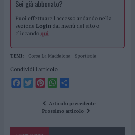
Sei già abbonato?
Puoi effettuare l'accesso andando nella
sezione
Login
dal menù del sito o
cliccando
qui
TEMI:
Corsa La Maddalena
Sportisola
Condividi l'articolo
F
T
Pi
W
S
a
w
n
h
h
ce
it
te
at
a
Articolo precedente
b
te
re
s
re
Prossimo articolo
o
r
st
A
o
p