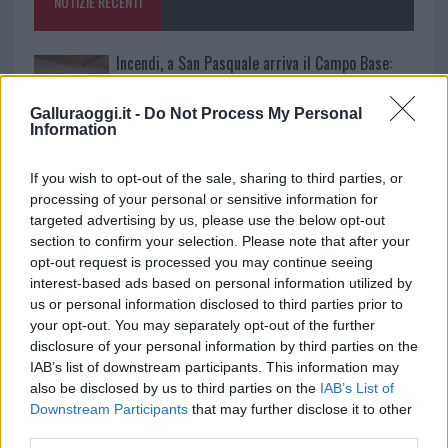
NOTIZIE RECENTI
k
p
Incendi, a San Pasquale arriva il Campo Base:
l’inaugurazione
Galluraoggi.it -
Do Not Process My Personal
Information
Andrea Mura conquista Palau: grande
partecipazione per il suo racconto
If you wish to opt-out of the sale, sharing to third parties, or
processing of your personal or sensitive information for
targeted advertising by us, please use the below opt-out
Calangianus, allarme sul centro accoglienza
section to confirm your selection. Please note that after your
minori, Albieri: “Episodi gravissimi”
opt-out request is processed you may continue seeing
interest-based ads based on personal information utilized by
us or personal information disclosed to third parties prior to
Gallura, finti clienti svuotano le suite: furto da
your opt-out. You may separately opt-out of the further
50mila nel resort
disclosure of your personal information by third parties on the
IAB’s list of downstream participants. This information may
also be disclosed by us to third parties on the
IAB’s List of
Meteo Olbia 7 agosto, sole e caldo tornano
Downstream Participants
that may further disclose it to other
protagonisti
third parties.