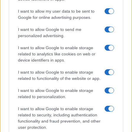
Mario Malu
I want to allow my user data to be sent to
Google for online advertising purposes.
Paolo Pinna
I want to allow Google to send me
personalized advertising.
I want to allow Google to enable storage
related to analytics like cookies on web or
Martina Agostina Diturco
device identifiers in apps.
I want to allow Google to enable storage
related to functionality of the website or app.
I nostri cari
I want to allow Google to enable storage
related to personalization.
I nostri cari
I want to allow Google to enable storage
related to security, including authentication
functionality and fraud prevention, and other
user protection.
I nostri cari