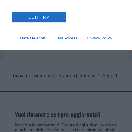
CONFIRM
Giovannimaria Cabras
Data Deletion
Data Access
Privacy Policy
Invia un Comunicato Stampa
|
Pubblicità
|
Segnala
Vuoi rimanere sempre aggiornato?
Iscriviti alla newsletter di Gallura Oggi e ricevi le nostre
email periodiche contenenti le ultime notizie pubblicate