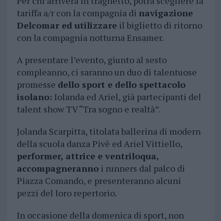
Per chi arriverà in traghetto, potrà scegliere la
tariffa a/r con la compagnia di
navigazione
Delcomar ed utilizzare
il biglietto di ritorno
con la compagnia notturna Ensamer.
A presentare l’evento, giunto al sesto
compleanno, ci saranno un duo di talentuose
promesse
dello sport e dello spettacolo
isolano:
Iolanda ed Ariel, già partecipanti del
talent show TV “Tra sogno e realtà”.
Jolanda Scarpitta, titolata ballerina di modern
della scuola danza Pivè ed Ariel Vittiello,
performer, attrice e ventriloqua,
accompagneranno
i runners dal palco di
Piazza Comando, e presenteranno alcuni
pezzi del loro repertorio.
In occasione della domenica di sport, non