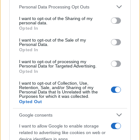
Please note that this website/app uses one or more Google
Personal Data Processing Opt Outs
Test tunnel Olbia: rampe chiuse ancora fino a
services and may gather and store information including but
not limited to your visit or usage behaviour. You may click to
I want to opt-out of the Sharing of my
fine agosto
personal data.
grant or deny consent to Google and its third-party tags to
Opted In
use your data for below specified purposes in below Google
Aggius conquista la classifica delle mete più
consent section.
I want to opt-out of the Sale of my
Personal Data.
amate dell’estate 2026
Opted In
I want to opt-out of processing my
Personal Data for Targeted Advertising.
Opted In
I want to opt-out of Collection, Use,
Retention, Sale, and/or Sharing of my
Personal Data that Is Unrelated with the
Purposes for which it was collected.
Opted Out
Google consents
NECROLOGIE
I want to allow Google to enable storage
related to advertising like cookies on web or
device identifiers in apps.