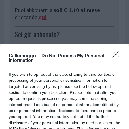
Puoi abbonarti a
soli € 1,10 al mese
cliccando
qui
Sei già abbonato?
Puoi effettuare l'accesso andando nella
sezione
Login
dal menù del sito o
Galluraoggi.it -
Do Not Process My Personal
Information
cliccando
qui
If you wish to opt-out of the sale, sharing to third parties, or
processing of your personal or sensitive information for
TEMI:
Hermaea Olbia
Hermaea Volley
targeted advertising by us, please use the below opt-out
Volley Olbia
section to confirm your selection. Please note that after your
opt-out request is processed you may continue seeing
Notizie in tempo reale?
interest-based ads based on personal information utilized by
us or personal information disclosed to third parties prior to
Entra nel canale telegram di
your opt-out. You may separately opt-out of the further
GalluraOggi.it
disclosure of your personal information by third parties on the
IAB’s list of downstream participants. This information may