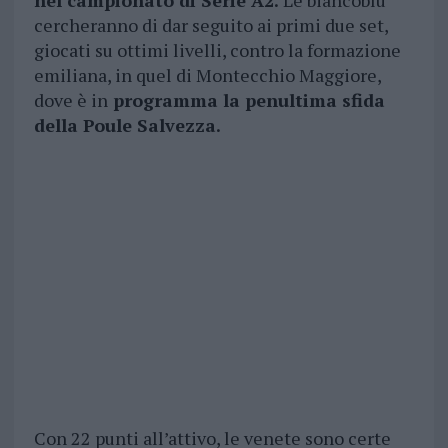
nel campionato di Serie A2.
Le biancoblù
cercheranno di dar seguito ai primi due set,
giocati su ottimi livelli, contro la formazione
emiliana, in quel di Montecchio Maggiore,
dove è in
programma la penultima sfida
della Poule Salvezza.
Con 22 punti all’attivo, le venete sono certe