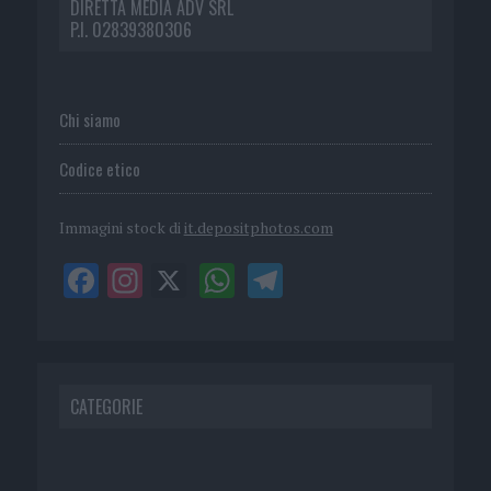
DIRETTA MEDIA ADV SRL
P.I. 02839380306
Chi siamo
Codice etico
Immagini stock di
it.depositphotos.com
CATEGORIE