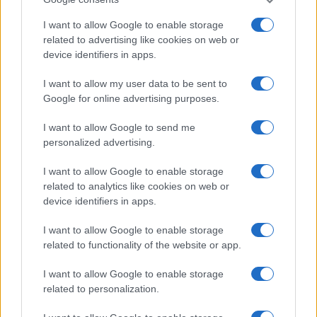
a
w
n
h
h
I want to allow Google to enable storage
ce
it
te
at
a
Articolo precedente
related to advertising like cookies on web or
b
te
re
s
re
Prossimo articolo
device identifiers in apps.
o
r
st
A
I want to allow my user data to be sent to
o
p
Google for online advertising purposes.
NOTIZIE RECENTI
k
p
I want to allow Google to send me
personalized advertising.
Tre milioni di euro dalla Provincia Gallura per
I want to allow Google to enable storage
nuove aule nelle scuole di Olbia
related to analytics like cookies on web or
device identifiers in apps.
Incidente sulla provinciale 125, paura tra Olbia e
I want to allow Google to enable storage
Arzachena
related to functionality of the website or app.
I want to allow Google to enable storage
Incidente sulla strada provinciale ad Arzachena,
related to personalization.
un ferito