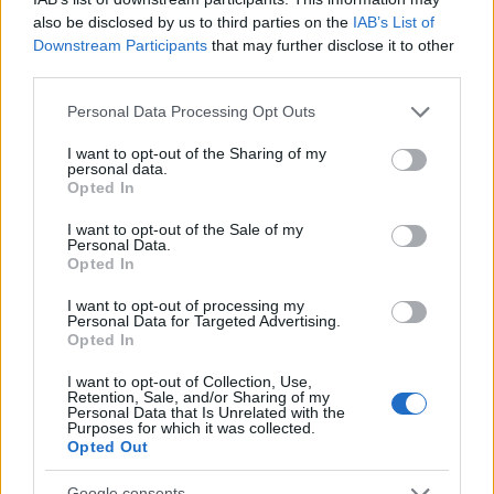
also be disclosed by us to third parties on the
IAB’s List of
Downstream Participants
that may further disclose it to other
third parties.
Inviaci le tue segnalazioni,
i tuoi video e le tue foto
Please note that this website/app uses one or more Google
Personal Data Processing Opt Outs
Su WhatsApp al numero +39
services and may gather and store information including but
345 356 7512
not limited to your visit or usage behaviour. You may click to
I want to opt-out of the Sharing of my
personal data.
grant or deny consent to Google and its third-party tags to
Opted In
use your data for below specified purposes in below Google
consent section.
I want to opt-out of the Sale of my
Personal Data.
Opted In
Ricevi le nostre ultime news
I want to opt-out of processing my
Personal Data for Targeted Advertising.
Opted In
da
Google News
I want to opt-out of Collection, Use,
Retention, Sale, and/or Sharing of my
Personal Data that Is Unrelated with the
Condividi l'articolo
Purposes for which it was collected.
Opted Out
F
T
Pi
W
S
Google consents