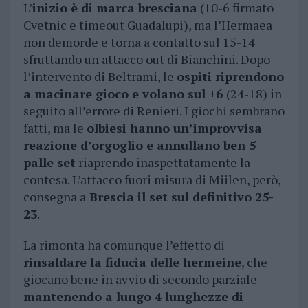
L’
inizio è di marca bresciana
(10-6 firmato
Cvetnic e timeout Guadalupi), ma l’Hermaea
non demorde e torna a contatto sul 15-14
sfruttando un attacco out di Bianchini. Dopo
l’intervento di Beltrami, le
ospiti riprendono
a macinare gioco e volano sul +6
(24-18) in
seguito all’errore di Renieri. I giochi sembrano
fatti, ma le
olbiesi hanno un’improvvisa
reazione d’orgoglio e annullano ben 5
palle set
riaprendo inaspettatamente la
contesa. L’attacco fuori misura di Miilen, però,
consegna a
Brescia il set sul definitivo 25-
23
.
La rimonta ha comunque l’effetto di
rinsaldare la fiducia delle hermeine
, che
giocano bene in avvio di secondo parziale
mantenendo a lungo 4 lunghezze di