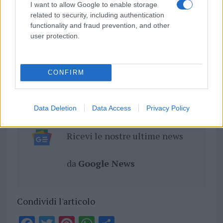
I want to allow Google to enable storage
related to security, including authentication
functionality and fraud prevention, and other
user protection.
Inviaci le tue segnalazioni,
i tuoi video e le tue foto
Su WhatsApp al numero +39
CONFIRM
345 356 7512
Data Deletion
Data Access
Privacy Policy
Ricevi le nostre ultime news
da
Google News
Condividi l'articolo