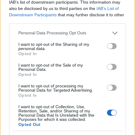
IAB’s list of downstream participants. This information may
also be disclosed by us to third parties on the
IAB’s List of
Downstream Participants
that may further disclose it to other
third parties.
Please note that this website/app uses one or more Google
Personal Data Processing Opt Outs
services and may gather and store information including but
not limited to your visit or usage behaviour. You may click to
I want to opt-out of the Sharing of my
personal data.
grant or deny consent to Google and its third-party tags to
Opted In
use your data for below specified purposes in below Google
consent section.
I want to opt-out of the Sale of my
Personal Data.
Opted In
I want to opt-out of processing my
Personal Data for Targeted Advertising.
Opted In
I want to opt-out of Collection, Use,
Retention, Sale, and/or Sharing of my
Personal Data that Is Unrelated with the
Vuoi rimuovere le pubblicità nazionali?
Purposes for which it was collected.
Opted Out
Puoi abbonarti a
soli € 1,10 al mese