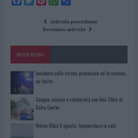
F
T
Pi
W
S
a
w
n
h
h
ce
it
te
at
a
Articolo precedente
b
te
re
s
re
Prossimo articolo
o
r
st
A
o
p
NOTIZIE RECENTI
k
p
Incidente sulla strada provinciale ad Arzachena,
un ferito
Sangue, musica e solidarietà con Avis Olbia al
Delta Center
Meteo Olbia 9 agosto, temperature in calo