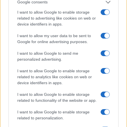
Google consents
cliccando
qui
I want to allow Google to enable storage
related to advertising like cookies on web or
Sei già abbonato?
device identifiers in apps.
I want to allow my user data to be sent to
Puoi effettuare l'accesso andando nella
Google for online advertising purposes.
sezione
Login
dal menù del sito o
cliccando
qui
I want to allow Google to send me
personalized advertising.
I want to allow Google to enable storage
TEMI:
Hermaea Olbia
Hermaea Olbia Brescia
related to analytics like cookies on web or
Hermaea Volley Olbia
Notizie Olbia
device identifiers in apps.
Pallavolo Hermaea
Pallavolo Olbia
Sport Olbia
Volley Olbia
I want to allow Google to enable storage
related to functionality of the website or app.
Notizie in tempo reale?
I want to allow Google to enable storage
Entra nel canale telegram di
related to personalization.
GalluraOggi.it