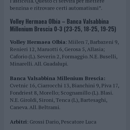
l’asticella. Questo ci servirà per mettere
benzina e ritrovare certi automatismi”.
Volley Hermaea Olbia – Banca Valsabbina
Millenium Brescia 0-3 (23-25, 18-25, 19-25)
Volley Hermaea Olbia
: Miilen 7, Barbazeni 9,
Renieri 12, Maruotti 6, Gerosa 5, Allasia;
Caforio (L). Severin 2, Formaggio. N.E. Buselli,
Minarelli. All. Guadalupi.
Banca Valsabbina Millenium Brescia:
Cvetnic 16, Ciarrocchi 13, Bianchini 9, Piva 17,
Fondriest 8, Morello; Scognamillo (L). Blasi.
N.E. Giroldi, Sironi, Tenca (L), Bartesaghi,
Caneva. All. Beltrami.
Arbitri
: Grossi Dario, Pescatore Luca