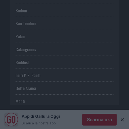
Budoni
San Teodoro
Palau
Calangianus
Buddusò
Loiri P. S. Paolo
Golfo Aranci
Monti
Telti
App di Gallura Oggi
×
Scarica ora
Scarica la nostra app
S. Antonio di G.