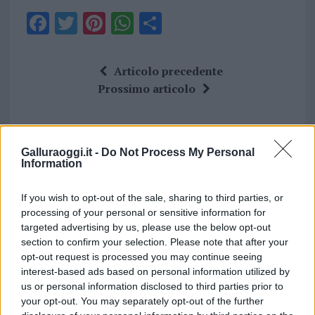
F
T
Pi
W
S
a
w
n
h
h
ce
it
te
at
a
Articolo precedente
b
te
re
s
re
Prossimo articolo
o
r
st
A
o
p
NOTIZIE RECENTI
k
p
Galluraoggi.it -
Do Not Process My Personal
Information
Incendi, a San Pasquale arriva il Campo Base:
If you wish to opt-out of the sale, sharing to third parties, or
l’inaugurazione
processing of your personal or sensitive information for
targeted advertising by us, please use the below opt-out
section to confirm your selection. Please note that after your
Andrea Mura conquista Palau: grande
opt-out request is processed you may continue seeing
partecipazione per il suo racconto
interest-based ads based on personal information utilized by
us or personal information disclosed to third parties prior to
your opt-out. You may separately opt-out of the further
Calangianus, allarme sul centro accoglienza