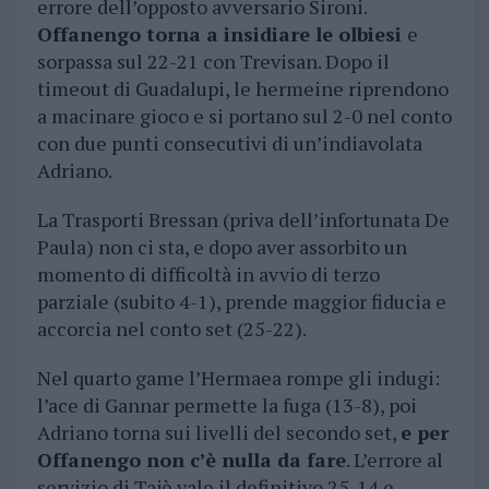
errore dell’opposto avversario Sironi.
Offanengo torna a insidiare le olbiesi
e
sorpassa sul 22-21 con Trevisan. Dopo il
timeout di Guadalupi, le hermeine riprendono
a macinare gioco e si portano sul 2-0 nel conto
con due punti consecutivi di un’indiavolata
Adriano.
La Trasporti Bressan (priva dell’infortunata De
Paula) non ci sta, e dopo aver assorbito un
momento di difficoltà in avvio di terzo
parziale (subito 4-1), prende maggior fiducia e
accorcia nel conto set (25-22).
Nel quarto game l’Hermaea rompe gli indugi:
l’ace di Gannar permette la fuga (13-8), poi
Adriano torna sui livelli del secondo set,
e per
Offanengo non c’è nulla da fare
. L’errore al
servizio di Tajè vale il definitivo 25-14 e