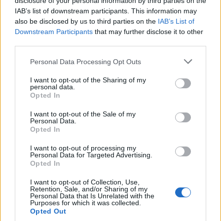
disclosure of your personal information by third parties on the
minori, Albieri: “Episodi gravissimi”
IAB’s list of downstream participants. This information may
also be disclosed by us to third parties on the
IAB’s List of
Downstream Participants
that may further disclose it to other
Gallura, finti clienti svuotano le suite: furto da
third parties.
50mila nel resort
Please note that this website/app uses one or more Google
Personal Data Processing Opt Outs
services and may gather and store information including but
Meteo Olbia 7 agosto, sole e caldo tornano
not limited to your visit or usage behaviour. You may click to
I want to opt-out of the Sharing of my
personal data.
protagonisti
grant or deny consent to Google and its third-party tags to
Opted In
use your data for below specified purposes in below Google
consent section.
I want to opt-out of the Sale of my
Test tunnel Olbia: rampe chiuse ancora fino a
Personal Data.
Opted In
fine agosto
I want to opt-out of processing my
Personal Data for Targeted Advertising.
Aggius conquista la classifica delle mete più
Opted In
amate dell’estate 2026
I want to opt-out of Collection, Use,
Retention, Sale, and/or Sharing of my
Personal Data that Is Unrelated with the
Purposes for which it was collected.
Opted Out