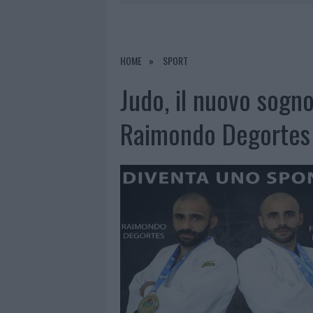
8 AGOSTO 2026
|
GIORGIA MELONI A LA MADDALENA
8 AGOSTO 2026
|
INCENDIO NELLA NOTTE A OLBIA,
8 AGOSTO 2026
|
METEO OLBIA 9 AGOSTO, TEMPER
HOME
SPORT
8 AGOSTO 2026
|
SALMO FINISCE IN OSPEDALE A CA
Judo, il nuovo sogn
Raimondo Degortes