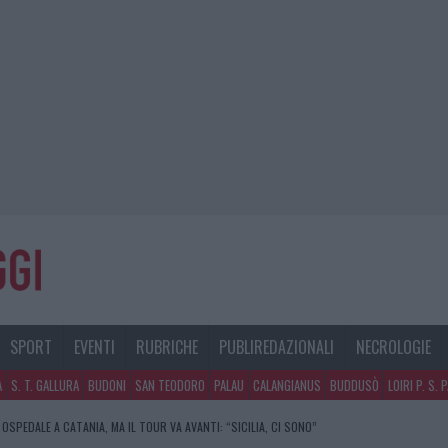
SPORT
EVENTI
RUBRICHE
PUBLIREDAZIONALI
NECROLOGIE
A
S. T. GALLURA
BUDONI
SAN TEODORO
PALAU
CALANGIANUS
BUDDUSÒ
LOIRI P. S. 
Y PONTE E ALFA: OLBIA OMBELICO DEL MONDO PER UNA NOTTE