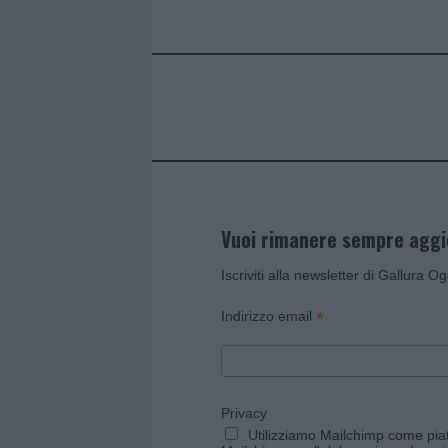
b
te
re
s
re
o
r
st
A
o
p
k
p
Vuoi rimanere sempre agg
Iscriviti alla newsletter di Gallura O
*
Indirizzo email
Privacy
Utilizziamo Mailchimp come piatt