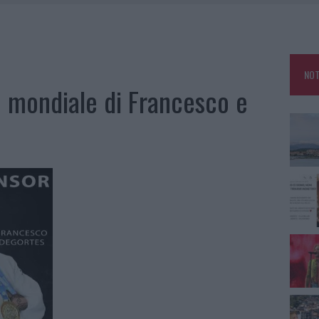
, LA VICESINDACO: “ORGOGLIO E DISCREZIONE PER VISITA PRIVATA”
 A FUOCO DUE FURGONI
ATURE IN CALO
NOT
TANIA, MA IL TOUR VA AVANTI: “SICILIA, CI SONO”
o mondiale di Francesco e