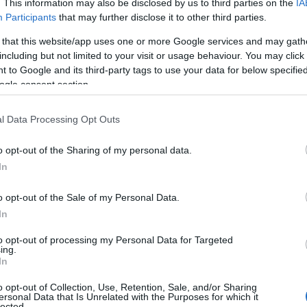
nso di appartenenza che ci trascina.
Il fatto di
. This information may also be disclosed by us to third parties on the
IA
Participants
that may further disclose it to other third parties.
, soprattutto, la nostra città
in un contesto
judo esprimono un commovente pensiero da
 that this website/app uses one or more Google services and may gath
 trasmesso la vera olbiesità e l’orgoglio di
including but not limited to your visit or usage behaviour. You may click 
 to Google and its third-party tags to use your data for below specifi
ogle consent section.
 “Sarà un periodo di fuoco.
Le telefonate di
utarci
ci hanno instillato una motivazione
l Data Processing Opt Outs
di ostacoli. “
Ci saranno momenti di
o opt-out of the Sharing of my personal data.
 l’obiettivo da raggiungere ha un valore
In
re il risultato
che verrà fuori a Cancun”.
Ma
Raimondo possono giurare
: “Ci metteremo
o opt-out of the Sale of my Personal Data.
mo tutte le energie che avremo in quel
In
leoni
“. I gemelli fieri portacolori del
Centro
 nostra società ci vedono come esempi da
to opt-out of processing my Personal Data for Targeted
ing.
sponsabilità
“. E allora sotto con la ricerca
In
issima.
Portata avanti da due figli di Olbia
.
o opt-out of Collection, Use, Retention, Sale, and/or Sharing
ersonal Data that Is Unrelated with the Purposes for which it
lected.