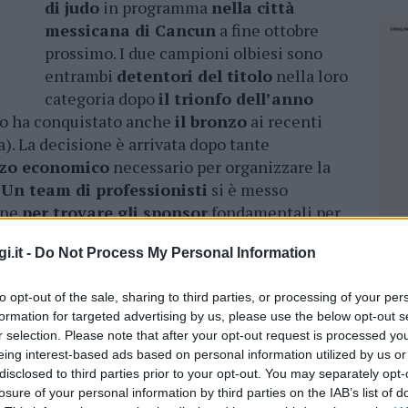
di judo
in programma
nella città
messicana di Cancun
a fine ottobre
prossimo. I due campioni olbiesi sono
entrambi
detentori del titolo
nella loro
categoria dopo
il trionfo dell’anno
o ha conquistato anche
il bronzo
ai recenti
). La decisione è arrivata dopo tante
rzo economico
necessario per organizzare la
“
Un team di professionisti
si è messo
one
per trovare gli sponsor
fondamentali per
“. L’idea è suggestiva e stimolante: “
Verrà
i.it -
Do Not Process My Personal Information
ibuita in 3.000 copie, che
metterà in
ggiata della Sardegna e
le 54
aziende
che
to opt-out of the sale, sharing to third parties, or processing of your per
a impresa”.
formation for targeted advertising by us, please use the below opt-out s
r selection. Please note that after your opt-out request is processed y
e scacciato i dubbi dalla mente dei
eing interest-based ads based on personal information utilized by us or
erassina
: “Abbiamo sentito evidente
una
disclosed to third parties prior to your opt-out. You may separately opt-
la nostra voglia di essere presenti in Messico”.
losure of your personal information by third parties on the IAB’s list of
NEC