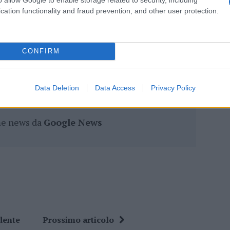
cation functionality and fraud prevention, and other user protection.
eale?
CONFIRM
gram di GalluraOggi.it
Data Deletion
Data Access
Privacy Policy
ime news da
Google News
dente
Prossimo articolo