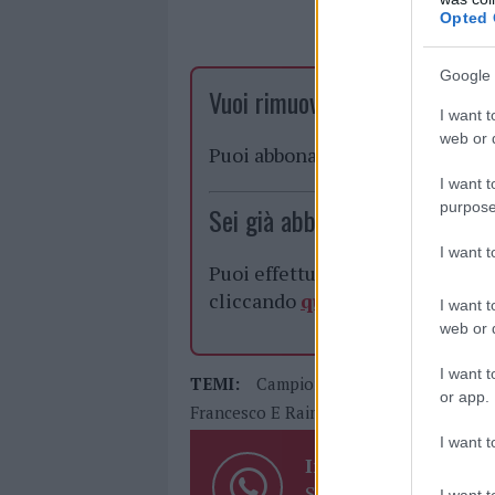
Opted 
Google 
Vuoi rimuovere le pubblicità n
I want t
web or d
Puoi abbonarti a
soli € 1,10 al
I want t
purpose
Sei già abbonato?
I want 
Puoi effettuare l'accesso andan
cliccando
qui
I want t
web or d
I want t
TEMI:
Campionati Mondiali Di Judo
or app.
Francesco E Raimondo Degortes
I want t
Inviaci le tue segna
Su WhatsApp al nume
I want t