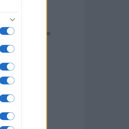
I nostri cari
Giovannimaria Cabras