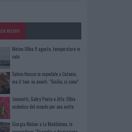
IZIE RECENTI
Meteo Olbia 9 agosto, temperature in
calo
Salmo finisce in ospedale a Catania,
ma il tour va avanti: “Sicilia, ci sono”
Jovanotti, Gabry Ponte e Alfa: Olbia
ombelico del mondo per una notte
Giorgia Meloni a La Maddalena, la
vicesindaco: “Orgoglio e discrezione