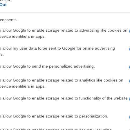
Out
consents
azionali?
o allow Google to enable storage related to advertising like cookies on
evice identifiers in apps.
 mese
cliccando
qui
o allow my user data to be sent to Google for online advertising
s.
to allow Google to send me personalized advertising.
do nella sezione
Login
dal menù del sito o
o allow Google to enable storage related to analytics like cookies on
evice identifiers in apps.
o allow Google to enable storage related to functionality of the website
Centro Sportivo Olbia
o allow Google to enable storage related to personalization.
lazioni, i tuoi video e le tue foto
ro +39 345 356 7512
o allow Google to enable storage related to security, including