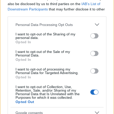
also be disclosed by us to third parties on the
IAB’s List of
Downstream Participants
that may further disclose it to other
Inviaci le tue segnalazioni,
third parties.
i tuoi video e le tue foto
Please note that this website/app uses one or more Google
Personal Data Processing Opt Outs
Su WhatsApp al numero +39
services and may gather and store information including but
345 356 7512
not limited to your visit or usage behaviour. You may click to
I want to opt-out of the Sharing of my
personal data.
grant or deny consent to Google and its third-party tags to
Opted In
use your data for below specified purposes in below Google
consent section.
I want to opt-out of the Sale of my
Personal Data.
Opted In
Ricevi le nostre ultime news
I want to opt-out of processing my
Personal Data for Targeted Advertising.
da
Google News
Opted In
I want to opt-out of Collection, Use,
Retention, Sale, and/or Sharing of my
Personal Data that Is Unrelated with the
Condividi l'articolo
Purposes for which it was collected.
Opted Out
F
T
Pi
W
S
Google consents