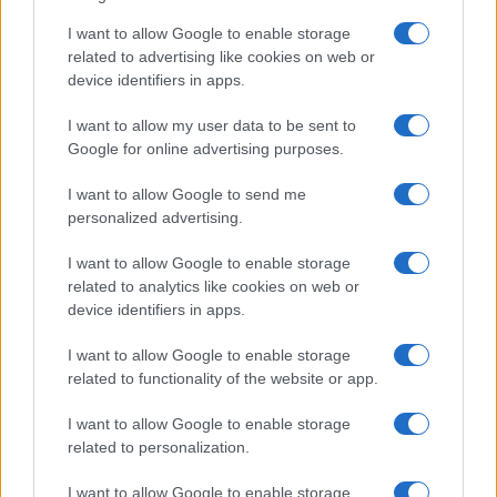
a
w
n
h
h
ce
it
te
at
a
I want to allow Google to enable storage
Articolo precedente
related to advertising like cookies on web or
b
te
re
s
re
Prossimo articolo
device identifiers in apps.
o
r
st
A
I want to allow my user data to be sent to
o
p
Google for online advertising purposes.
NOTIZIE RECENTI
k
p
I want to allow Google to send me
personalized advertising.
Le previsioni meteo per il weekend a Olbia e in
Gallura
I want to allow Google to enable storage
related to analytics like cookies on web or
device identifiers in apps.
Michelle Hunziker in Gallura, bella anche dal
vivo: un amico vip svela come fa
I want to allow Google to enable storage
related to functionality of the website or app.
Calangianus, dopo le polemiche il centro
I want to allow Google to enable storage
related to personalization.
accoglienza minori chiude
I want to allow Google to enable storage