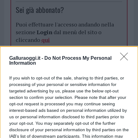
Sei già abbonato?
Puoi effettuare l'accesso andando nella
sezione
Login
dal menù del sito o
cliccando
qui
Galluraoggi.it -
Do Not Process My Personal
TEMI:
Campo Scopigno
Esordienti Avellino
Information
Esordienti Ilva
Esordienti Palau
If you wish to opt-out of the sale, sharing to third parties, or
Esordienti Santa Teresa
Manlio Scopigno
processing of your personal or sensitive information for
Marco Piga
Mario Piga
Memorial Marco Piga
targeted advertising by us, please use the below opt-out
Notizie Palau
Torneo Palau
section to confirm your selection. Please note that after your
opt-out request is processed you may continue seeing
Notizie in tempo reale?
interest-based ads based on personal information utilized by
Entra nel canale telegram di
us or personal information disclosed to third parties prior to
your opt-out. You may separately opt-out of the further
GalluraOggi.it
disclosure of your personal information by third parties on the
IAB’s list of downstream participants. This information may