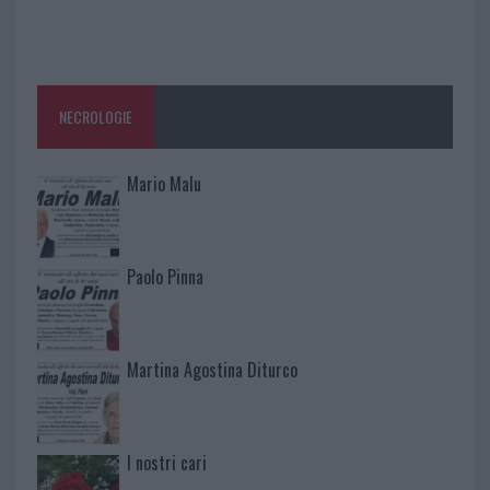
NECROLOGIE
Mario Malu
Paolo Pinna
Martina Agostina Diturco
I nostri cari