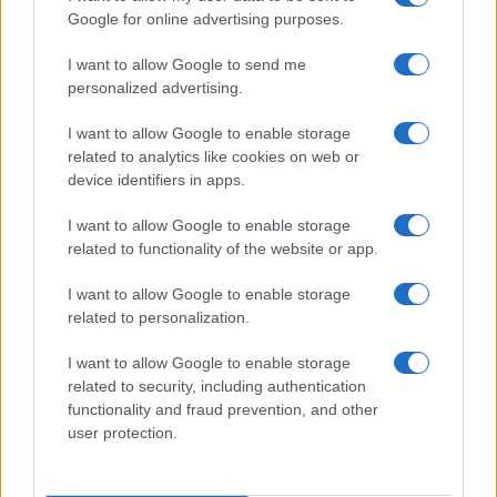
Paolo Pinna
Google for online advertising purposes.
I want to allow Google to send me
personalized advertising.
Martina Agostina Diturco
I want to allow Google to enable storage
related to analytics like cookies on web or
device identifiers in apps.
I nostri cari
I want to allow Google to enable storage
related to functionality of the website or app.
I want to allow Google to enable storage
I nostri cari
related to personalization.
I want to allow Google to enable storage
related to security, including authentication
I nostri cari
functionality and fraud prevention, and other
user protection.
Giovannimaria Cabras