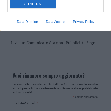
CONFIRM
Data Deletion
Data Access
Privacy Policy
Invia un Comunicato Stampa
|
Pubblicità
|
Segnala
Vuoi rimanere sempre aggiornato?
Iscriviti alla newsletter di Gallura Oggi e ricevi le nostre
email periodiche contenenti le ultime notizie pubblicate
sul sito web!
*
campo obbligatorio
*
Indirizzo email