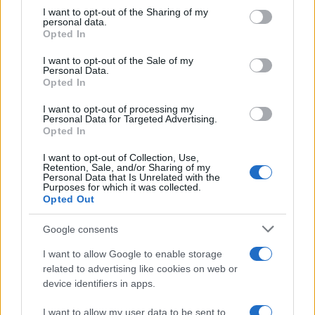
not limited to your visit or usage behaviour. You may click to
I want to opt-out of the Sharing of my
personal data.
Aggius conquista la classifica delle mete più
grant or deny consent to Google and its third-party tags to
Opted In
use your data for below specified purposes in below Google
amate dell’estate 2026
consent section.
I want to opt-out of the Sale of my
Personal Data.
Opted In
I want to opt-out of processing my
Personal Data for Targeted Advertising.
Opted In
I want to opt-out of Collection, Use,
Retention, Sale, and/or Sharing of my
Personal Data that Is Unrelated with the
Purposes for which it was collected.
Opted Out
NECROLOGIE
Google consents
I want to allow Google to enable storage
Mario Malu
related to advertising like cookies on web or
device identifiers in apps.
I want to allow my user data to be sent to