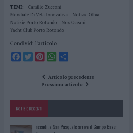
TEMI:
Camillo Zucconi
Mondiale Di Vela Innovativa
Notizie Olbia
Notizie Porto Rotondo
Nox Oceani
Yacht Club Porto Rotondo
Condividi l'articolo
F
T
Pi
W
S
a
w
n
h
h
ce
it
te
at
a
Articolo precedente
b
te
re
s
re
Prossimo articolo
o
r
st
A
o
p
NOTIZIE RECENTI
k
p
Incendi, a San Pasquale arriva il Campo Base: