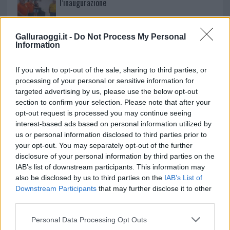
l’inaugurazione
Andrea Mura conquista Palau: grande
Galluraoggi.it -
Do Not Process My Personal
partecipazione per il suo racconto
Information
If you wish to opt-out of the sale, sharing to third parties, or
Calangianus, allarme sul centro accoglienza
processing of your personal or sensitive information for
minori, Albieri: “Episodi gravissimi”
targeted advertising by us, please use the below opt-out
section to confirm your selection. Please note that after your
opt-out request is processed you may continue seeing
Gallura, finti clienti svuotano le suite: furto da
interest-based ads based on personal information utilized by
50mila nel resort
us or personal information disclosed to third parties prior to
your opt-out. You may separately opt-out of the further
disclosure of your personal information by third parties on the
Meteo Olbia 7 agosto, sole e caldo tornano
IAB’s list of downstream participants. This information may
protagonisti
also be disclosed by us to third parties on the
IAB’s List of
Downstream Participants
that may further disclose it to other
third parties.
Test tunnel Olbia: rampe chiuse ancora fino a
Please note that this website/app uses one or more Google
fine agosto
Personal Data Processing Opt Outs
services and may gather and store information including but