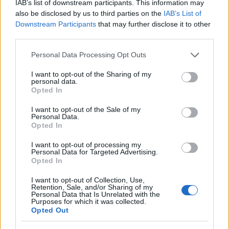
IAB’s list of downstream participants. This information may
also be disclosed by us to third parties on the
IAB’s List of
Downstream Participants
that may further disclose it to other
third parties.
Inviaci le tue segnalazioni,
i tuoi video e le tue foto
Please note that this website/app uses one or more Google
Personal Data Processing Opt Outs
services and may gather and store information including but
Su WhatsApp al numero +39
not limited to your visit or usage behaviour. You may click to
I want to opt-out of the Sharing of my
345 356 7512
personal data.
grant or deny consent to Google and its third-party tags to
Opted In
use your data for below specified purposes in below Google
consent section.
I want to opt-out of the Sale of my
Personal Data.
Opted In
Ricevi le nostre ultime news
I want to opt-out of processing my
Personal Data for Targeted Advertising.
Opted In
da
Google News
I want to opt-out of Collection, Use,
Retention, Sale, and/or Sharing of my
Personal Data that Is Unrelated with the
Purposes for which it was collected.
Condividi l'articolo
Opted Out
F
T
Pi
W
S