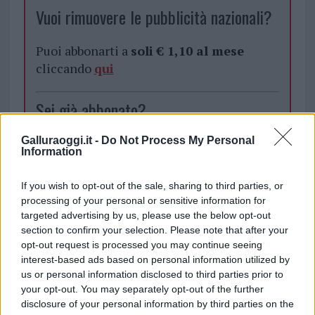
Vuoi rimuovere le pubblicità nazionali?
Puoi abbonarti a
soli € 1,10 al mese
cliccando
qui
Sei già abbonato?
Galluraoggi.it -
Do Not Process My Personal
Puoi effettuare l'accesso andando nella
Information
sezione
Login
dal menù del sito o
cliccando
qui
If you wish to opt-out of the sale, sharing to third parties, or
processing of your personal or sensitive information for
targeted advertising by us, please use the below opt-out
section to confirm your selection. Please note that after your
TEMI:
Geovillage Olbia
opt-out request is processed you may continue seeing
interest-based ads based on personal information utilized by
Notizie in tempo reale?
us or personal information disclosed to third parties prior to
Entra nel canale telegram di
your opt-out. You may separately opt-out of the further
GalluraOggi.it
disclosure of your personal information by third parties on the