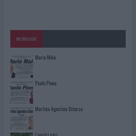
NECROLOGIE
Mario Malu
Paolo Pinna
Martina Agostina Diturco
I nostri cari