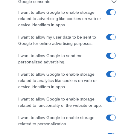
Google consents
a
w
n
h
h
I want to allow Google to enable storage
ce
it
te
at
a
related to advertising like cookies on web or
Articolo precedente
b
te
re
s
re
device identifiers in apps.
Prossimo articolo
o
r
st
A
I want to allow my user data to be sent to
Google for online advertising purposes.
o
p
NOTIZIE RECENTI
k
p
I want to allow Google to send me
personalized advertising.
Incendio nella notte a Olbia, a fuoco due furgoni
I want to allow Google to enable storage
related to analytics like cookies on web or
device identifiers in apps.
A fuoco un deposito con bombole, intervento dei
I want to allow Google to enable storage
vigili del fuoco a Rudalza
related to functionality of the website or app.
I want to allow Google to enable storage
Ristorante distrutto dalle fiamme a La
related to personalization.
Maddalena, incendio a Monti d’à rena