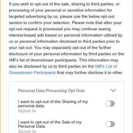
provvisorio a La Maddalena
If you wish to opt-out of the sale, sharing to third parties, or
processing of your personal or sensitive information for
targeted advertising by us, please use the below opt-out
Allarme truffe a Berchidda, falsi incaricati
section to confirm your selection. Please note that after your
bussano alle porte
opt-out request is processed you may continue seeing
interest-based ads based on personal information utilized by
us or personal information disclosed to third parties prior to
Notre-Dame de Paris conquista Olbia, la prima
your opt-out. You may separately opt-out of the further
al Molo Brin è un successo
disclosure of your personal information by third parties on the
IAB’s list of downstream participants. This information may
also be disclosed by us to third parties on the
IAB’s List of
Strada Sassari-Olbia, incidente all’alba: ferito il
Downstream Participants
that may further disclose it to other
conducente
third parties.
Please note that this website/app uses one or more Google
Personal Data Processing Opt Outs
services and may gather and store information including but
not limited to your visit or usage behaviour. You may click to
I want to opt-out of the Sharing of my
personal data.
grant or deny consent to Google and its third-party tags to
Opted In
use your data for below specified purposes in below Google
consent section.
I want to opt-out of the Sale of my
Personal Data.
Opted In