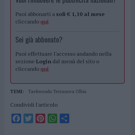
Puoi abbonarti a
soli € 1,10 al mese
cliccando
qui
Sei già abbonato?
Puoi effettuare l'accesso andando nella
sezione
Login
dal menù del sito o
cliccando
qui
TEMI:
Taekwondo Terranova Olbia
Condividi l'articolo
F
T
Pi
W
S
a
w
n
h
h