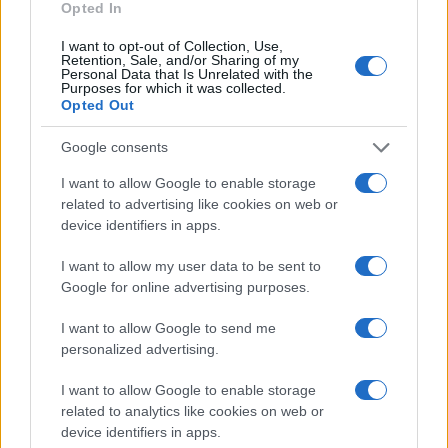
Opted In
I want to opt-out of Collection, Use,
Retention, Sale, and/or Sharing of my
Personal Data that Is Unrelated with the
Purposes for which it was collected.
Ricevi le nostre ultime news
Opted Out
Google consents
da
Google News
I want to allow Google to enable storage
related to advertising like cookies on web or
device identifiers in apps.
Condividi l'articolo
I want to allow my user data to be sent to
F
T
Pi
W
S
Google for online advertising purposes.
a
w
n
h
h
I want to allow Google to send me
ce
it
te
at
a
Articolo precedente
personalized advertising.
b
te
re
s
re
Prossimo articolo
I want to allow Google to enable storage
o
r
st
A
related to analytics like cookies on web or
o
p
device identifiers in apps.