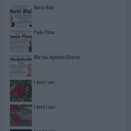
Mario Malu
Paolo Pinna
Martina Agostina Diturco
I nostri cari
I nostri cari