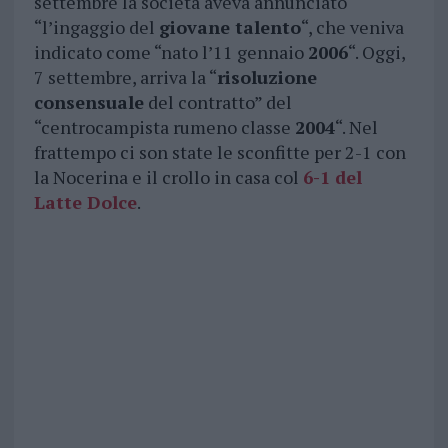
settembre la società aveva annunciato
“l’ingaggio del
giovane talento
“, che veniva
indicato come “nato l’11 gennaio
2006
“. Oggi,
7 settembre, arriva la “
risoluzione
consensuale
del contratto” del
“centrocampista rumeno classe
2004
“. Nel
frattempo ci son state le sconfitte per 2-1 con
la Nocerina e il crollo in casa col
6-1 del
Latte Dolce
.