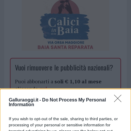
Vuoi rimuovere le pubblicità nazionali?
Puoi abbonarti a
soli € 1,10 al mese
cliccando
qui
Galluraoggi.it -
Do Not Process My Personal
Sei già abbonato?
Information
If you wish to opt-out of the sale, sharing to third parties, or
Puoi effettuare l'accesso andando nella
processing of your personal or sensitive information for
sezione
Login
dal menù del sito o
targeted advertising by us, please use the below opt-out