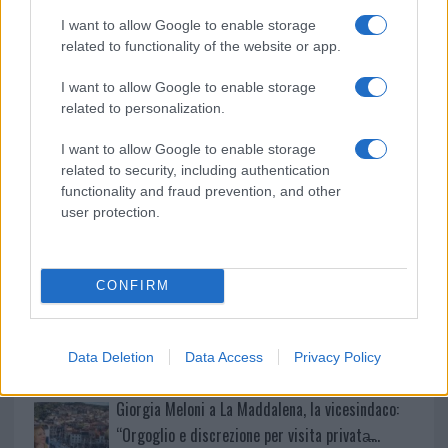
NOTIZIE RECENTI
k
p
I want to allow Google to enable storage
related to functionality of the website or app.
Sangue, musica e solidarietà con Avis Olbia al
I want to allow Google to enable storage
Delta Center
related to personalization.
I want to allow Google to enable storage
Meteo Olbia 9 agosto, temperature in calo
related to security, including authentication
functionality and fraud prevention, and other
user protection.
Salmo finisce in ospedale a Catania, ma il tour
va avanti: “Sicilia, ci sono”
CONFIRM
Jovanotti, Gabry Ponte e Alfa: Olbia ombelico del
mondo per una notte
Data Deletion
Data Access
Privacy Policy
Giorgia Meloni a La Maddalena, la vicesindaco:
“Orgoglio e discrezione per visita privata̶…