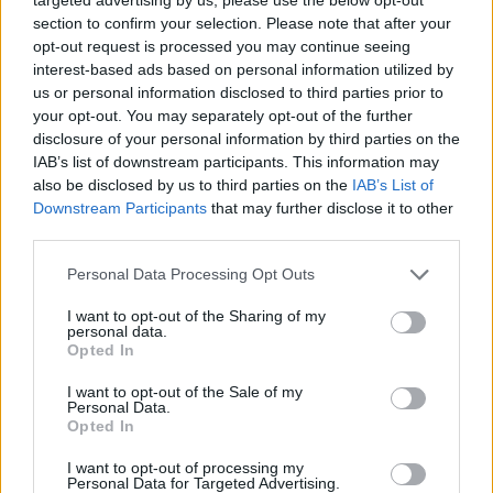
cliccando
qui
section to confirm your selection. Please note that after your
opt-out request is processed you may continue seeing
interest-based ads based on personal information utilized by
us or personal information disclosed to third parties prior to
TEMI:
Bobocea Olbia
Mercato Dell’olbia
your opt-out. You may separately opt-out of the further
Nocerina-Olbia
Notizie Olbia
Olbia 2025-2026
disclosure of your personal information by third parties on the
Olbia Calcio
Olbia-Latte Dolce
Remus Bobocea
IAB’s list of downstream participants. This information may
Rosa Dell’olbia
also be disclosed by us to third parties on the
IAB’s List of
Downstream Participants
that may further disclose it to other
Notizie in tempo reale?
third parties.
Entra nel canale telegram di
Please note that this website/app uses one or more Google
Personal Data Processing Opt Outs
GalluraOggi.it
services and may gather and store information including but
not limited to your visit or usage behaviour. You may click to
I want to opt-out of the Sharing of my
personal data.
grant or deny consent to Google and its third-party tags to
Opted In
use your data for below specified purposes in below Google
consent section.
I want to opt-out of the Sale of my
Inviaci le tue segnalazioni,
Personal Data.
i tuoi video e le tue foto
Opted In
Su WhatsApp al numero +39
I want to opt-out of processing my
345 356 7512
Personal Data for Targeted Advertising.