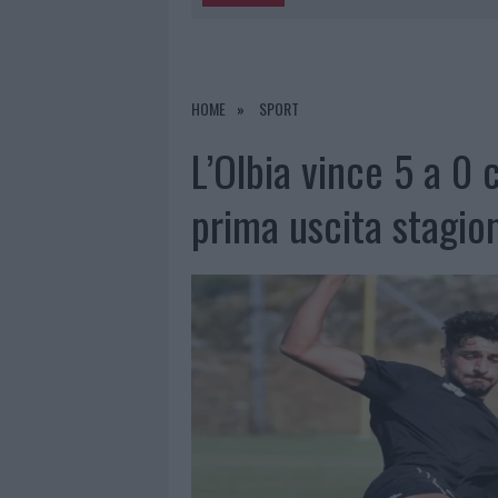
6 AGOSTO 2026
|
MIGLIORI AGENZIE PER L’ATTESTA
DELLE PRATICHE
5 AGOSTO 2026
|
“SUL FILO DEL DISCORSO”: SOLD
HOME
SPORT
5 AGOSTO 2026
|
LA MADDALENA, FESTA PER I 30 A
L’Olbia vince 5 a 0 
5 AGOSTO 2026
|
ESCE DI STRADA CON L’AUTO AD
prima uscita stagio