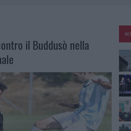
ZIONE SOA IN ITALIA: LISTA DELLE 4 REALTÀ PIÙ EFFICIENTI NELLA GESTIONE
 OUT AD OLBIA PER IL READING SU ATZENI
NOT
NNI DEL DIVING CENTER DI TEGGE
contro il Buddusò nella
 ARZACHENA: FERITO IL CONDUCENTE
nale