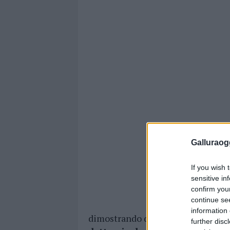
Galluraogg
If you wish 
sensitive in
confirm you
continue se
information 
dimostrando di avere il
giusto sp
further disc