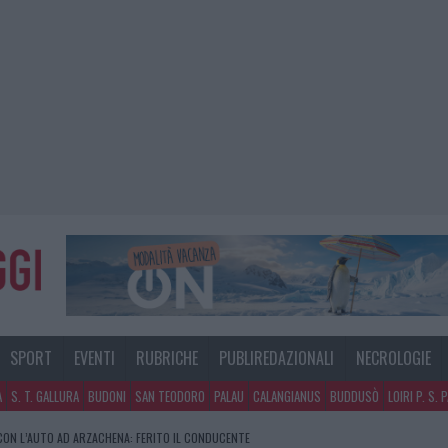
SPORT
EVENTI
RUBRICHE
PUBLIREDAZIONALI
NECROLOGIE
A
S. T. GALLURA
BUDONI
SAN TEODORO
PALAU
CALANGIANUS
BUDDUSÒ
LOIRI P. S. 
NO A TAVOLARA: SALVATE DAI VIGILI DEL FUOCO