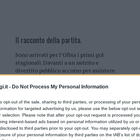
Il racconto della partita.
Sono arrivati per l’Olbia i primi gol
stagionali. Davanti a un nutrito e
divertito pubblico accorso per assistere
al debutto stagionale, i
bianchi sono
scesi in campo al “Borucca”
i.it -
Do Not Process My Personal Information
di Buddusò per la prima sgambata
dell’anno
in un allenamento congiunto
to opt-out of the sale, sharing to third parties, or processing of your per
con una selezione di giocatori
formation for targeted advertising by us, please use the below opt-out s
r selection. Please note that after your opt-out request is processed y
locali. Pisano e compagni hanno messo
eing interest-based ads based on personal information utilized by us or
in campo il massimo impegno,
disclosed to third parties prior to your opt-out. You may separately opt-
irito e una grande voglia di concretizzare i
losure of your personal information by third parties on the IAB’s list of