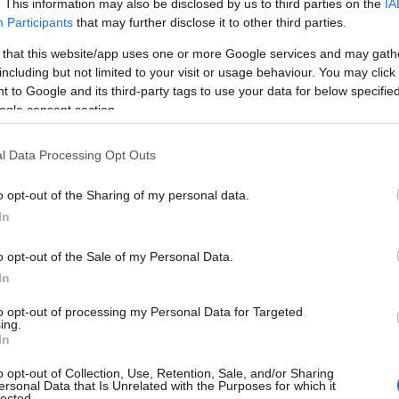
ter Filippi ha iniziato a trasmettere nel corso
. This information may also be disclosed by us to third parties on the
IA
Participants
that may further disclose it to other third parties.
 that this website/app uses one or more Google services and may gath
ggio di 5-0, ha detto di
una squadra
including but not limited to your visit or usage behaviour. You may click 
determinata
ad applicarsi al meglio delle
 to Google and its third-party tags to use your data for below specifi
tre la fatica accumulate sulle gambe dopo la
ogle consent section.
. Con Verde, Belloni e Dalla Bernardina rimasti
ca, mister Filippi ha schierato Van der Want tra i
l Data Processing Opt Outs
lis sulla linea difensiva, Muroni in posizione di
ton e Vallocchia sulla trequarti a supporto
o opt-out of the Sharing of my personal data.
In
.
o opt-out of the Sale of my Personal Data.
 del portiere locale, l’Olbia rompe il ghiaccio
In
ye
che deposita in rete una respinta su una
to. Il raddoppio arriva al
25′ e porta la firma
to opt-out of processing my Personal Data for Targeted
di Pennington, con una precisa torsione di testa
ing.
In
llocchia cala il tris
girando a rete un preciso
a doppietta di Ogunseye
, che rientra sul
o opt-out of Collection, Use, Retention, Sale, and/or Sharing
ersonal Data that Is Unrelated with the Purposes for which it
o. Nella ripresa, i bianchi continuano a
lected.