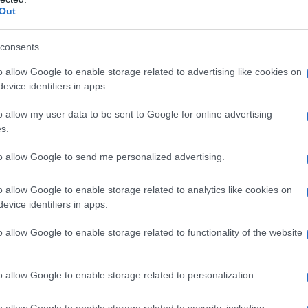
rrivano spesso alla conclusione. Per due volte
Out
ne irregolare. Il 5-0 porta quindi la firma
ura e trasforma un calcio di rigore.
Negli
consents
rcus vanno a più riprese volte vicini alla
o allow Google to enable storage related to advertising like cookies on
lice fischio non ponga fine alla sgambata.
evice identifiers in apps.
icipano l’inizio del minibreak del
o allow my user data to be sent to Google for online advertising
omeriggio per la ripresa degli allenamenti.
s.
to allow Google to send me personalized advertising.
Mastino), La Rosa, Iotti, Pitzalis, Lella (65’
o allow Google to enable storage related to analytics like cookies on
evice identifiers in apps.
allocchia, Doratiotto, Ogunseye (58’
o allow Google to enable storage related to functionality of the website
Pisano, 26′ Vallocchia, 70′ rig. Doratiotto
o allow Google to enable storage related to personalization.
o allow Google to enable storage related to security, including