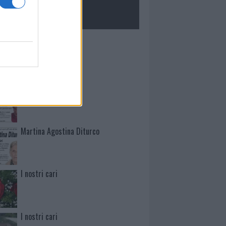
ROLOGIE
Mario Malu
Paolo Pinna
Martina Agostina Diturco
I nostri cari
I nostri cari