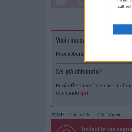
authenti
Vuoi rimuovere le pubblicità n
Puoi abbonarti a
soli € 1,10 al
Sei già abbonato?
Puoi effettuare l'accesso andan
cliccando
qui
TEMI:
Calcio Olbia
Olbia Calcio
Inviaci le tue segna