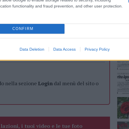
cation functionality and fraud prevention, and other user protection.
NEC
CONFIRM
azionali?
Data Deletion
Data Access
Privacy Policy
 mese
cliccando
qui
do nella sezione
Login
dal menù del sito o
lazioni, i tuoi video e le tue foto