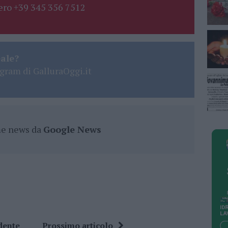
ro +39 345 356 7512
eale?
gram di GalluraOggi.it
ime news da
Google News
dente
Prossimo articolo