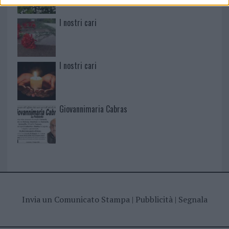
I nostri cari
I nostri cari
Giovannimaria Cabras
Invia un Comunicato Stampa
|
Pubblicità
|
Segnala