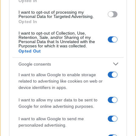
Film internazionale, casting per comparse in
Opted In
Costa Smeralda
I want to opt-out of processing my
Personal Data for Targeted Advertising.
Opted In
Porto Rotondo ospita la grande sfida della vela
I want to opt-out of Collection, Use,
nell’estate 2026
Retention, Sale, and/or Sharing of my
Personal Data that Is Unrelated with the
Purposes for which it was collected.
Opted Out
Controlli all’aeroporto di Olbia, sequestrati
caviale e sabbia rubata
Google consents
I want to allow Google to enable storage
Migliori cliniche di estetica medicale avanzata
related to advertising like cookies on web or
in Europa: classifica dei 5 centri di riferimento
device identifiers in apps.
pe…
I want to allow my user data to be sent to
Google for online advertising purposes.
I want to allow Google to send me
personalized advertising.