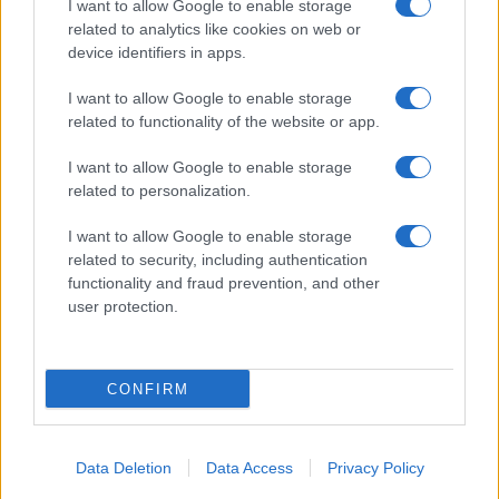
I want to allow Google to enable storage
related to analytics like cookies on web or
device identifiers in apps.
I want to allow Google to enable storage
NECROLOGIE
related to functionality of the website or app.
Mario Malu
I want to allow Google to enable storage
related to personalization.
I want to allow Google to enable storage
related to security, including authentication
Paolo Pinna
functionality and fraud prevention, and other
user protection.
Martina Agostina Diturco
CONFIRM
I nostri cari
Data Deletion
Data Access
Privacy Policy