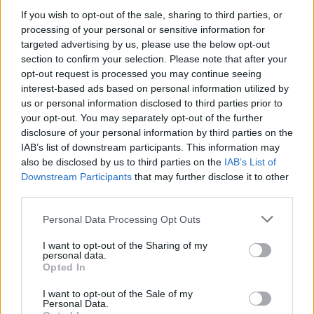
ce
it
te
at
a
If you wish to opt-out of the sale, sharing to third parties, or
Articolo precedente
processing of your personal or sensitive information for
b
te
re
s
re
Prossimo articolo
targeted advertising by us, please use the below opt-out
o
r
st
A
section to confirm your selection. Please note that after your
opt-out request is processed you may continue seeing
o
p
interest-based ads based on personal information utilized by
NOTIZIE RECENTI
k
p
us or personal information disclosed to third parties prior to
your opt-out. You may separately opt-out of the further
disclosure of your personal information by third parties on the
Raid nelle campagne di Berchidda, rischio per
IAB’s list of downstream participants. This information may
la rete elettrica
also be disclosed by us to third parties on the
IAB’s List of
Downstream Participants
that may further disclose it to other
third parties.
Monte Pino, via i cancelli del cantiere: la Gallura
ritrova la strada
Please note that this website/app uses one or more Google
Personal Data Processing Opt Outs
services and may gather and store information including but
not limited to your visit or usage behaviour. You may click to
I want to opt-out of the Sharing of my
Nuovi stalli residenti a Palau, il Comune
personal data.
grant or deny consent to Google and its third-party tags to
Opted In
completa l’iter
use your data for below specified purposes in below Google
consent section.
I want to opt-out of the Sale of my
Personal Data.