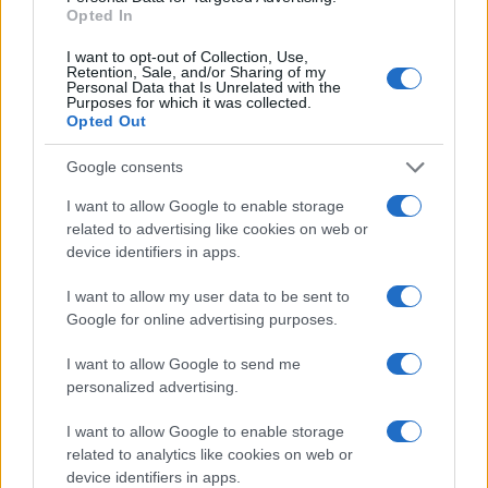
o
p
Opted In
NOTIZIE RECENTI
k
p
I want to opt-out of Collection, Use,
Retention, Sale, and/or Sharing of my
Controlli rafforzati in Costa Smeralda, 20
Personal Data that Is Unrelated with the
Purposes for which it was collected.
arresti e 135 denunce
Opted Out
Google consents
Tre milioni di euro dalla Provincia Gallura per
I want to allow Google to enable storage
nuove aule nelle scuole di Olbia
related to advertising like cookies on web or
device identifiers in apps.
Incidente sulla provinciale 125, paura tra Olbia e
I want to allow my user data to be sent to
Arzachena
Google for online advertising purposes.
Incidente sulla strada provinciale ad Arzachena,
I want to allow Google to send me
personalized advertising.
un ferito
I want to allow Google to enable storage
related to analytics like cookies on web or
Sangue, musica e solidarietà con Avis Olbia al
device identifiers in apps.
Delta Center