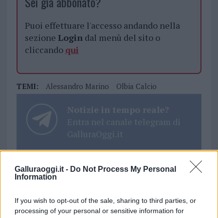
Sei già abbonato?
Puoi effettuare l'accesso andando nella
sezione
Login
dal menù del sito o
cliccando
qui
TEMI:
Alessandro Marino
Olbia Calcio
Notizie in tempo reale?
Entra nel canale telegram di
GalluraOggi.it
Galluraoggi.it -
Do Not Process My Personal
Information
Inviaci le tue segnalazioni,
i tuoi video e le tue foto
If you wish to opt-out of the sale, sharing to third parties, or
Su WhatsApp al numero +39
processing of your personal or sensitive information for