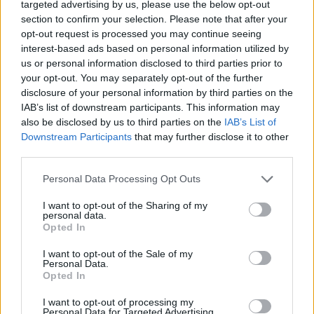
345 356 7512
targeted advertising by us, please use the below opt-out
section to confirm your selection. Please note that after your
opt-out request is processed you may continue seeing
interest-based ads based on personal information utilized by
us or personal information disclosed to third parties prior to
your opt-out. You may separately opt-out of the further
Ricevi le nostre ultime news
disclosure of your personal information by third parties on the
IAB’s list of downstream participants. This information may
da
Google News
also be disclosed by us to third parties on the
IAB’s List of
Downstream Participants
that may further disclose it to other
third parties.
Condividi l'articolo
Please note that this website/app uses one or more Google
Personal Data Processing Opt Outs
services and may gather and store information including but
F
T
Pi
W
S
not limited to your visit or usage behaviour. You may click to
I want to opt-out of the Sharing of my
personal data.
a
w
n
h
h
grant or deny consent to Google and its third-party tags to
Opted In
use your data for below specified purposes in below Google
ce
it
te
at
a
consent section.
Articolo precedente
I want to opt-out of the Sale of my
Personal Data.
b
te
re
s
re
Prossimo articolo
Opted In
o
r
st
A
I want to opt-out of processing my
Personal Data for Targeted Advertising.