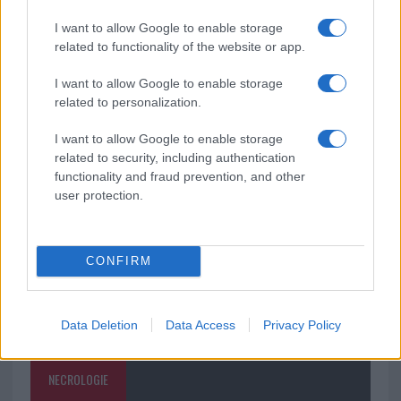
I want to allow Google to enable storage
related to functionality of the website or app.
Meteo Olbia 9 agosto, temperature in calo
I want to allow Google to enable storage
related to personalization.
Salmo finisce in ospedale a Catania, ma il tour
I want to allow Google to enable storage
va avanti: “Sicilia, ci sono”
related to security, including authentication
functionality and fraud prevention, and other
user protection.
CONFIRM
Data Deletion
Data Access
Privacy Policy
NECROLOGIE