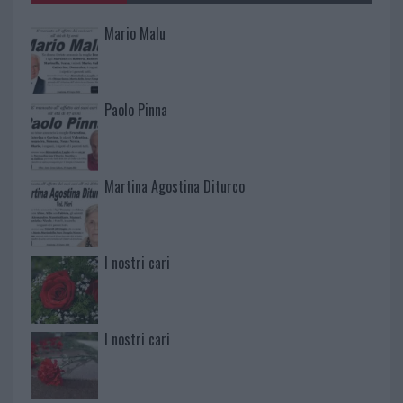
Mario Malu
Paolo Pinna
Martina Agostina Diturco
I nostri cari
I nostri cari