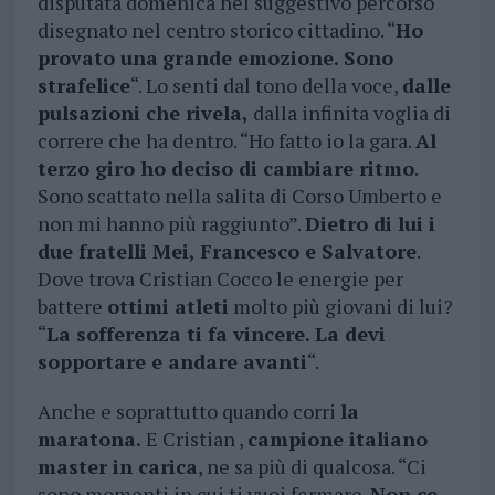
disputata domenica nel suggestivo percorso
disegnato nel centro storico cittadino. “
Ho
provato una
grande emozione. Sono
strafelice
“. Lo senti dal tono della voce,
dalle
pulsazioni che rivela,
dalla infinita voglia di
correre che ha dentro. “Ho fatto io la gara.
Al
terzo giro ho deciso di cambiare ritmo
.
Sono scattato nella salita di Corso Umberto e
non mi hanno più raggiunto”.
Dietro di lui i
due fratelli Mei, Francesco e Salvatore
.
Dove trova Cristian Cocco le energie per
battere
ottimi atleti
molto più giovani di lui?
“
La sofferenza ti fa vincere. La devi
sopportare e andare avanti
“.
Anche e soprattutto quando corri
la
maratona.
E Cristian ,
campione italiano
master in carica
, ne sa più di qualcosa. “Ci
sono momenti in cui ti vuoi fermare.
Non ce