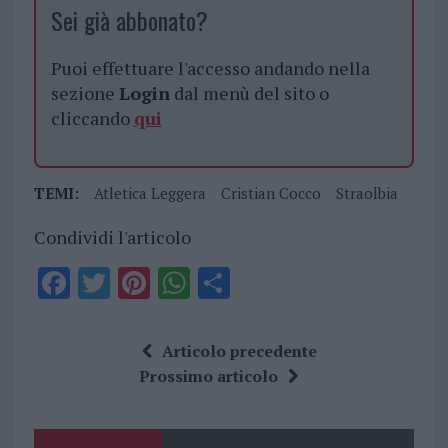
Sei già abbonato?
Puoi effettuare l'accesso andando nella
sezione
Login
dal menù del sito o
cliccando
qui
TEMI:
Atletica Leggera
Cristian Cocco
Straolbia
Condividi l'articolo
F
T
Pi
W
S
a
w
n
h
h
ce
it
te
at
a
Articolo precedente
b
te
re
s
re
Prossimo articolo
o
r
st
A
o
p