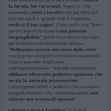
la fai più. Ma vai avanti.
Superi le crisi
pensando a
tutti i sacrifici
che hai fatto per
arrivare sin lì e, quando vedi il traguardo,
realizzi il tuo sogno”
. Come nella vita. “Sotto
questo aspetto la corsa è
una
palestra
ineguagliabile
“. Quest’anno nuovo tracciato
per la storica manifestazione olbiese:
“
Bellissimo correre nel cuore della città
con la gente a seguirti ed incitarti numerosa”.
Cosa si potrebbe migliorare
nell’organizzazione? “Sarebbe interessante
abbinare all’evento podistico qualcosa che
ne sia la naturale prosecuzione
coinvolgendo atleti e pubblico con un ritrovo
enogastronomico che costituisca anche
uno
stimolo per eventuali sponsor
“.
Cristian Cocco e l’atletica
. “E’ la mia