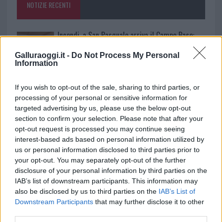
NOTIZIE RECENTI
k
p
Incendi, a San Pasquale arriva il Campo Base:
l’inaugurazione
Galluraoggi.it -
Do Not Process My Personal
Information
Andrea Mura conquista Palau: grande
If you wish to opt-out of the sale, sharing to third parties, or
partecipazione per il suo racconto
processing of your personal or sensitive information for
targeted advertising by us, please use the below opt-out
Calangianus, allarme sul centro accoglienza
section to confirm your selection. Please note that after your
opt-out request is processed you may continue seeing
minori, Albieri: “Episodi gravissimi”
interest-based ads based on personal information utilized by
us or personal information disclosed to third parties prior to
Gallura, finti clienti svuotano le suite: furto da
your opt-out. You may separately opt-out of the further
disclosure of your personal information by third parties on the
50mila nel resort
IAB’s list of downstream participants. This information may
also be disclosed by us to third parties on the
IAB’s List of
Meteo Olbia 7 agosto, sole e caldo tornano
Downstream Participants
that may further disclose it to other
third parties.
protagonisti