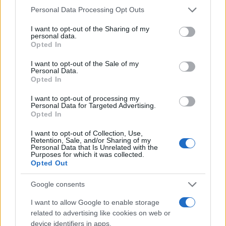
Please note that this website/app uses one or more Google
Personal Data Processing Opt Outs
services and may gather and store information including but
Test tunnel Olbia: rampe chiuse ancora fino a
not limited to your visit or usage behaviour. You may click to
I want to opt-out of the Sharing of my
fine agosto
personal data.
grant or deny consent to Google and its third-party tags to
Opted In
use your data for below specified purposes in below Google
consent section.
I want to opt-out of the Sale of my
Aggius conquista la classifica delle mete più
Personal Data.
amate dell’estate 2026
Opted In
I want to opt-out of processing my
Personal Data for Targeted Advertising.
Opted In
I want to opt-out of Collection, Use,
Retention, Sale, and/or Sharing of my
Personal Data that Is Unrelated with the
Purposes for which it was collected.
Opted Out
Google consents
I want to allow Google to enable storage
NECROLOGIE
related to advertising like cookies on web or
device identifiers in apps.