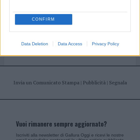
I nostri cari
CONFIRM
Giovannimaria Cabras
Data Deletion
Data Access
Privacy Policy
Invia un Comunicato Stampa
|
Pubblicità
|
Segnala
Vuoi rimanere sempre aggiornato?
Iscriviti alla newsletter di Gallura Oggi e ricevi le nostre