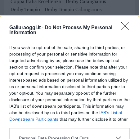
Coppa Italia Eccellenza
Derby Calangianus
Derby Tempio
Derby Tempio Calangianus
Giocatore Squalificato Calangianus
Giudice Sportivo Tempio
Galluraoggi.it -
Do Not Process My Personal
Information
Ricorso Tempio Calangianus
Tempio Calangianus
Inviaci le tue segnalazioni,
If you wish to opt-out of the sale, sharing to third parties, or
processing of your personal or sensitive information for
i tuoi video e le tue foto
targeted advertising by us, please use the below opt-out
Su WhatsApp al numero +39
section to confirm your selection. Please note that after your
345 356 7512
opt-out request is processed you may continue seeing
interest-based ads based on personal information utilized by
us or personal information disclosed to third parties prior to
your opt-out. You may separately opt-out of the further
disclosure of your personal information by third parties on the
Notizie in tempo reale?
IAB’s list of downstream participants. This information may
Entra nel canale telegram di
also be disclosed by us to third parties on the
IAB’s List of
GalluraOggi.it
Downstream Participants
that may further disclose it to other
third parties.
Please note that this website/app uses one or more Google
Personal Data Processing Opt Outs