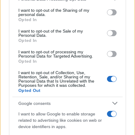
services and may gather and store information including but
not limited to your visit or usage behaviour. You may click to
I want to opt-out of the Sharing of my
Ricevi le nostre ultime news
personal data.
grant or deny consent to Google and its third-party tags to
Opted In
use your data for below specified purposes in below Google
consent section.
da
Google News
I want to opt-out of the Sale of my
Personal Data.
Opted In
I want to opt-out of processing my
Condividi l'articolo
Personal Data for Targeted Advertising.
Opted In
F
T
Pi
W
S
I want to opt-out of Collection, Use,
a
w
n
h
h
Retention, Sale, and/or Sharing of my
Personal Data that Is Unrelated with the
ce
it
te
at
a
Purposes for which it was collected.
Articolo precedente
Opted Out
b
te
re
s
re
Prossimo articolo
o
r
st
A
Google consents
o
p
I want to allow Google to enable storage
NOTIZIE RECENTI
related to advertising like cookies on web or
k
p
device identifiers in apps.