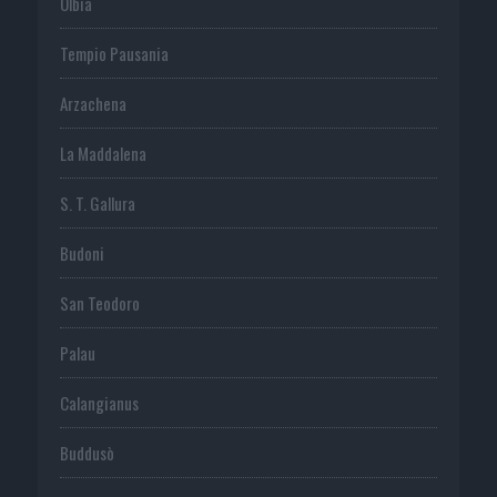
Olbia
Tempio Pausania
Arzachena
La Maddalena
S. T. Gallura
Budoni
San Teodoro
Palau
Calangianus
Buddusò