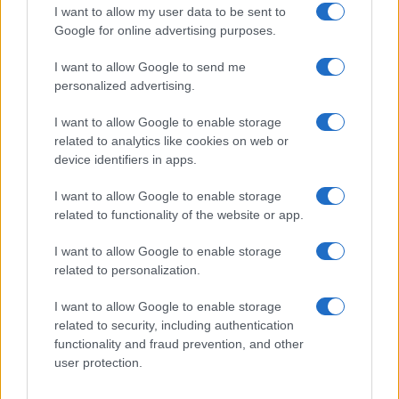
Sangue, musica e solidarietà con Avis Olbia al
I want to allow my user data to be sent to
Google for online advertising purposes.
Delta Center
I want to allow Google to send me
Meteo Olbia 9 agosto, temperature in calo
personalized advertising.
I want to allow Google to enable storage
related to analytics like cookies on web or
Salmo finisce in ospedale a Catania, ma il tour
device identifiers in apps.
va avanti: “Sicilia, ci sono”
I want to allow Google to enable storage
related to functionality of the website or app.
Jovanotti, Gabry Ponte e Alfa: Olbia ombelico del
I want to allow Google to enable storage
mondo per una notte
related to personalization.
I want to allow Google to enable storage
Giorgia Meloni a La Maddalena, la vicesindaco:
related to security, including authentication
“Orgoglio e discrezione per visita privata̶…
functionality and fraud prevention, and other
user protection.
Incendio nella notte a Olbia, a fuoco due furgoni