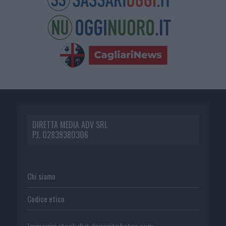
DIRETTA MEDIA ADV SRL
P.I. 02839380306
Chi siamo
Codice etico
Immagini stock di
it.depositphotos.com