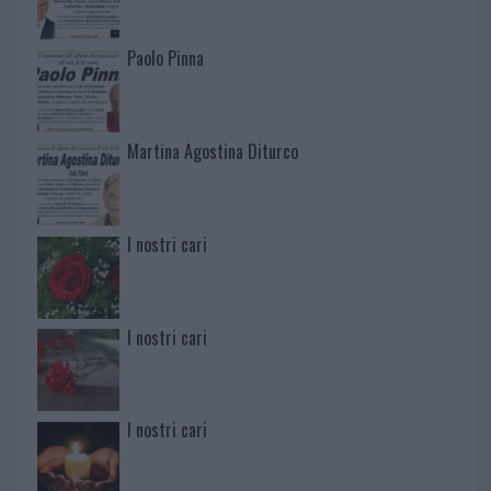
Paolo Pinna
Martina Agostina Diturco
I nostri cari
I nostri cari
I nostri cari