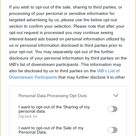
Inviaci le tue segnalazioni,
If you wish to opt-out of the sale, sharing to third parties, or
i tuoi video e le tue foto
processing of your personal or sensitive information for
Su WhatsApp al numero +39
targeted advertising by us, please use the below opt-out
345 356 7512
section to confirm your selection. Please note that after your
opt-out request is processed you may continue seeing
interest-based ads based on personal information utilized by
us or personal information disclosed to third parties prior to
your opt-out. You may separately opt-out of the further
disclosure of your personal information by third parties on the
Ricevi le nostre ultime news
IAB’s list of downstream participants. This information may
also be disclosed by us to third parties on the
IAB’s List of
da
Google News
Downstream Participants
that may further disclose it to other
third parties.
Please note that this website/app uses one or more Google
Personal Data Processing Opt Outs
Condividi l'articolo
services and may gather and store information including but
not limited to your visit or usage behaviour. You may click to
I want to opt-out of the Sharing of my
F
T
Pi
W
S
personal data.
grant or deny consent to Google and its third-party tags to
Opted In
use your data for below specified purposes in below Google
a
w
n
h
h
consent section.
I want to opt-out of the Sale of my
ce
it
te
at
a
Personal Data.
Articolo precedente