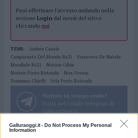
Puoi effettuare l'accesso andando nella
sezione
Login
dal menù del sito o
cliccando
qui
TEMI:
Andrea Casale
Campionato Del Mondo Rs21
Francesca De Natale
Mondiale Rs21
Notizie Olbia
Notizie Porto Rotondo
Nox Oceani
Tommaso Chieffi
Vela Porto Rotondo
Notizie in tempo reale?
Entra nel canale telegram di
GalluraOggi.it
Galluraoggi.it -
Do Not Process My Personal
Information