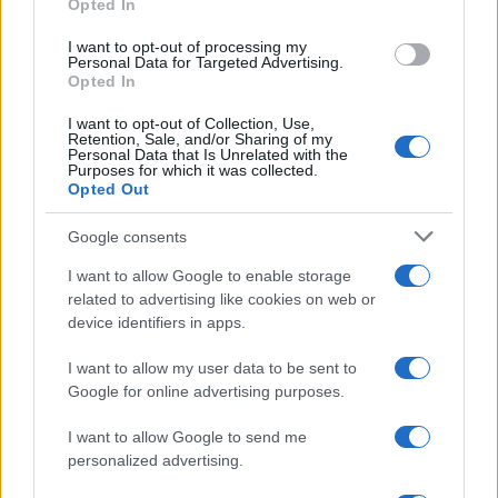
Opted In
b
te
re
s
re
Prossimo articolo
I want to opt-out of processing my
o
r
st
A
Personal Data for Targeted Advertising.
Opted In
o
p
NOTIZIE RECENTI
k
p
I want to opt-out of Collection, Use,
Retention, Sale, and/or Sharing of my
Personal Data that Is Unrelated with the
Purposes for which it was collected.
“Sul filo del discorso”: sold out ad Olbia per il
Opted Out
reading su Atzeni
Google consents
La Maddalena, festa per i 30 anni del Diving
I want to allow Google to enable storage
related to advertising like cookies on web or
center di Tegge
device identifiers in apps.
I want to allow my user data to be sent to
Esce di strada con l’auto ad Arzachena: ferito il
Google for online advertising purposes.
conducente
I want to allow Google to send me
personalized advertising.
Turiste si perdono a Tavolara: salvate dai vigili
del fuoco