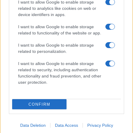
I want to allow Google to enable storage
related to analytics like cookies on web or
device identifiers in apps.
Meteo Olbia 6 agosto, migliora il tempo in
Gallura
I want to allow Google to enable storage
related to functionality of the website or app.
Incidente Olbia, poliziotto in vacanza salva 6
I want to allow Google to enable storage
persone: due bimbi tra i feriti
related to personalization.
I want to allow Google to enable storage
Red Valley Festival, musica no-stop a Olbia fino
related to security, including authentication
alle 5
functionality and fraud prevention, and other
user protection.
CONFIRM
Data Deletion
Data Access
Privacy Policy