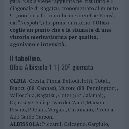
gara l’Olbia viene raggiunta nel risultato e il
diagonale di Ragatzu, cronometrato al minuto
91, non ha la fortuna che meriterebbe. E così,
dal “Nespoli”, alla prima di ritorno, l’
Olbia
coglie un punto che e la sfumata di una
vittoria meritatissima per qualità,
agonismo e intensità.
Il tabellino.
Olbia-Albissola 1-1 | 20ª giornata
OLBIA
: Crosta, Pinna, Bellodi, Iotti, Cotali,
Biancu (88′ Cannas), Muroni (88′ Pennington),
Vallocchia, Ragatzu, Ceter (72′ Calamai),
Ogunseye. A disp.: Van der Want, Marson,
Pisano, Pitzalis, Vergara, Cusumano, Piredda.
All.: Guido Carboni
ALBISSOLA
: Piccardi, Calcagno, Gargiulo,