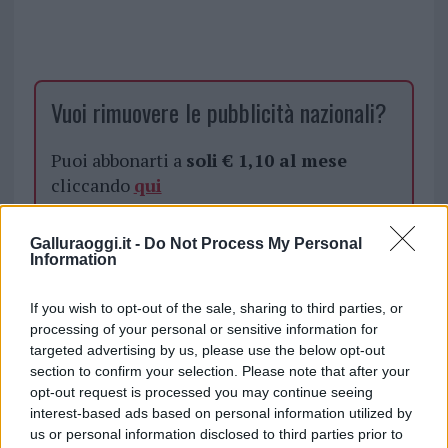
Vuoi rimuovere le pubblicità nazionali?
Puoi abbonarti a
soli € 1,10 al mese
cliccando
qui
Sei già abbonato?
Galluraoggi.it -
Do Not Process My Personal
Information
Puoi effettuare l'accesso andando nella
If you wish to opt-out of the sale, sharing to third parties, or
sezione
Login
dal menù del sito o
processing of your personal or sensitive information for
cliccando
qui
targeted advertising by us, please use the below opt-out
section to confirm your selection. Please note that after your
opt-out request is processed you may continue seeing
interest-based ads based on personal information utilized by
TEMI:
Calcio
Olbia Calcio
us or personal information disclosed to third parties prior to