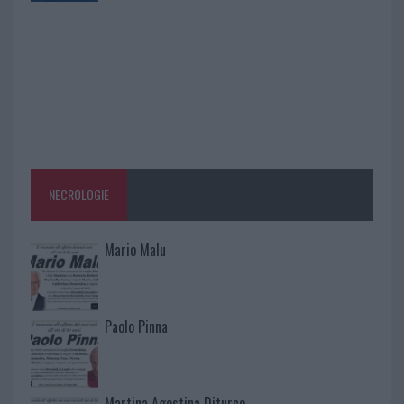
NECROLOGIE
Mario Malu
Paolo Pinna
Martina Agostina Diturco