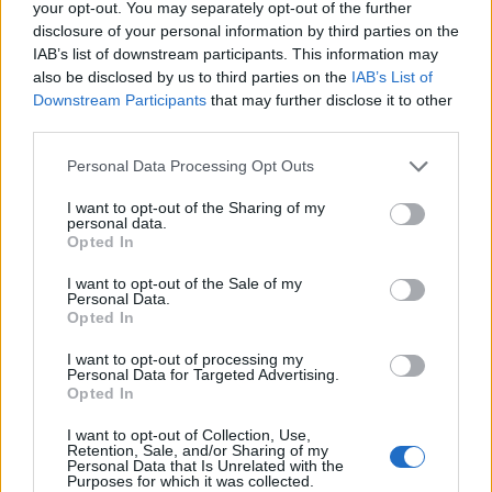
your opt-out. You may separately opt-out of the further
Notizie in tempo reale?
disclosure of your personal information by third parties on the
Entra nel canale telegram di
IAB’s list of downstream participants. This information may
GalluraOggi.it
also be disclosed by us to third parties on the
IAB’s List of
Downstream Participants
that may further disclose it to other
third parties.
Please note that this website/app uses one or more Google
Personal Data Processing Opt Outs
Inviaci le tue segnalazioni,
services and may gather and store information including but
i tuoi video e le tue foto
not limited to your visit or usage behaviour. You may click to
I want to opt-out of the Sharing of my
personal data.
grant or deny consent to Google and its third-party tags to
Su WhatsApp al numero +39
Opted In
use your data for below specified purposes in below Google
345 356 7512
consent section.
I want to opt-out of the Sale of my
Personal Data.
Opted In
I want to opt-out of processing my
Personal Data for Targeted Advertising.
Ricevi le nostre ultime news
Opted In
I want to opt-out of Collection, Use,
da
Google News
Retention, Sale, and/or Sharing of my
Personal Data that Is Unrelated with the
Purposes for which it was collected.