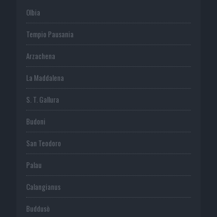
Olbia
Tempio Pausania
Arzachena
La Maddalena
S. T. Gallura
Budoni
San Teodoro
Palau
Calangianus
Buddusò