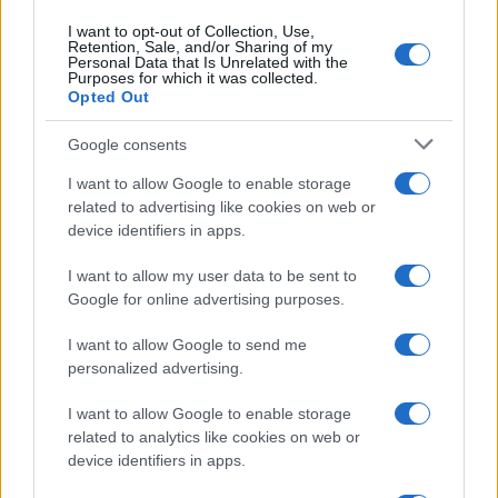
informato.
I want to opt-out of Collection, Use,
Retention, Sale, and/or Sharing of my
Che tu stia facendo scorta attraverso mercati
Personal Data that Is Unrelated with the
Purposes for which it was collected.
digitali come Eneba o esplorando
Opted Out
direttamente il catalogo infinito di Steam, ciò
Google consents
che conta di più è mantenere quel senso di
curiosità che trasforma il gioco da semplice
I want to allow Google to enable storage
intrattenimento a una vera e propria
related to advertising like cookies on web or
avventura.
device identifiers in apps.
I want to allow my user data to be sent to
Vuoi rimuovere le pubblicità nazionali?
Google for online advertising purposes.
I want to allow Google to send me
Puoi abbonarti a
soli € 1,10 al mese
personalized advertising.
cliccando
qui
I want to allow Google to enable storage
related to analytics like cookies on web or
Sei già abbonato?
device identifiers in apps.