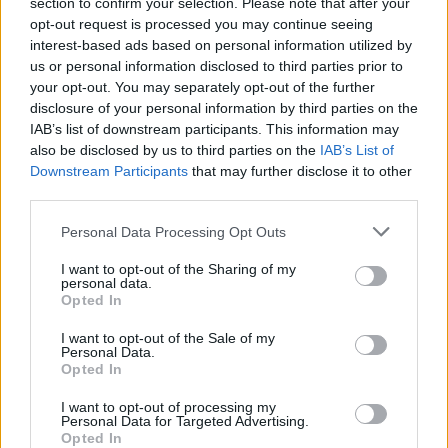
section to confirm your selection. Please note that after your
opt-out request is processed you may continue seeing
L’accessibilità della piattaforma agli
interest-based ads based on personal information utilized by
sviluppatori indipendenti garantisce che la
us or personal information disclosed to third parties prior to
your opt-out. You may separately opt-out of the further
prossima esperienza di gioco rivoluzionaria
disclosure of your personal information by third parties on the
possa provenire da qualsiasi luogo,
IAB’s list of downstream participants. This information may
mantenendo l’intero ecosistema fresco e
also be disclosed by us to third parties on the
IAB’s List of
imprevedibile.
Downstream Participants
that may further disclose it to other
third parties.
Costruisci il tuo viaggio di scoperta
Please note that this website/app uses one or more Google
Personal Data Processing Opt Outs
services and may gather and store information including but
La vera genialità di Steam sta nel rendere
not limited to your visit or usage behaviour. You may click to
I want to opt-out of the Sharing of my
personal data.
l’esplorazione facile e allo stesso tempo
grant or deny consent to Google and its third-party tags to
Opted In
significativa.
Ogni gioco si trasforma in
use your data for below specified purposes in below Google
consent section.
una porta d’accesso a nuovi generi,
I want to opt-out of the Sale of my
Personal Data.
sviluppatori ed esperienze che ampliano i
Opted In
tuoi orizzonti di gioco.
La piattaforma non
I want to opt-out of processing my
desidera solo vendere, ma vuole aiutarti a
Personal Data for Targeted Advertising.
diventare un giocatore più avventuroso e
Opted In