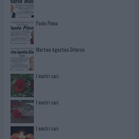
Paolo Pinna
Martina Agostina Diturco
I nostri cari
I nostri cari
I nostri cari