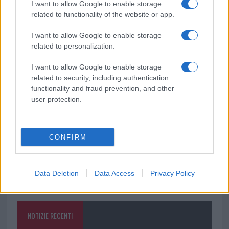
Puoi effettuare l'accesso andando nella
I want to allow Google to enable storage
sezione
Login
dal menù del sito o
related to functionality of the website or app.
cliccando
qui
I want to allow Google to enable storage
related to personalization.
TEMI:
Giochi Online
Prezzi Videogiochi
Steam
I want to allow Google to enable storage
related to security, including authentication
Videogiochi
Videogiochi Online
Videogioco
functionality and fraud prevention, and other
user protection.
Condividi l'articolo
F
T
Pi
W
S
a
w
n
h
h
CONFIRM
ce
it
te
at
a
Articolo precedente
b
te
re
s
re
Prossimo articolo
Data Deletion
Data Access
Privacy Policy
o
r
st
A
o
p
NOTIZIE RECENTI
k
p