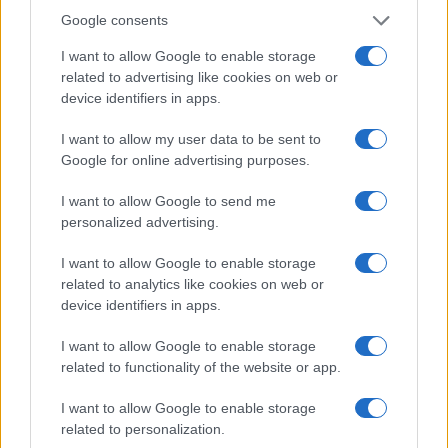
nonno gli avrebbe chiesto che cazzo ci faceva”
Google consents
I want to allow Google to enable storage
Stop ai cantieri privati a Olbia, nuove regole
related to advertising like cookies on web or
anche a San Pantaleo
device identifiers in apps.
I want to allow my user data to be sent to
Rapina a Porto Rotondo, due uomini fermati dai
Google for online advertising purposes.
carabinieri
I want to allow Google to send me
personalized advertising.
Auto prende fuoco sulla strada statale 125 a
Olbia, cosa è successo
I want to allow Google to enable storage
related to analytics like cookies on web or
device identifiers in apps.
Incidente sulla 125 a Olbia, due auto coinvolte:
I want to allow Google to enable storage
danni ingenti
related to functionality of the website or app.
I want to allow Google to enable storage
related to personalization.