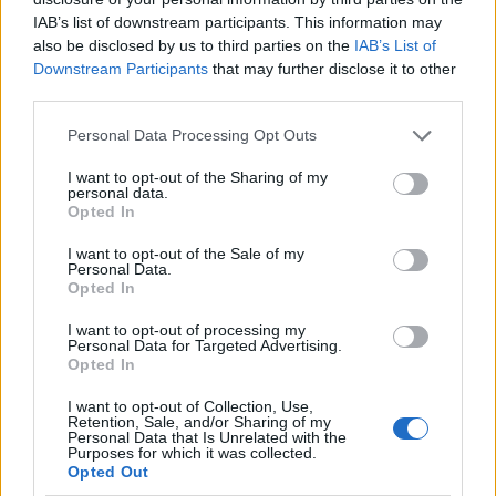
F
T
Pi
W
S
IAB’s list of downstream participants. This information may
also be disclosed by us to third parties on the
IAB’s List of
a
w
n
h
h
Downstream Participants
that may further disclose it to other
ce
it
te
at
a
third parties.
Articolo precedente
b
te
re
s
re
Please note that this website/app uses one or more Google
Prossimo articolo
Personal Data Processing Opt Outs
services and may gather and store information including but
o
r
st
A
not limited to your visit or usage behaviour. You may click to
I want to opt-out of the Sharing of my
personal data.
o
p
grant or deny consent to Google and its third-party tags to
Opted In
NOTIZIE RECENTI
use your data for below specified purposes in below Google
k
p
consent section.
I want to opt-out of the Sale of my
Personal Data.
Opted In
Robbie Williams incanta il gala del Big Art
Festival al Romazzino
I want to opt-out of processing my
Personal Data for Targeted Advertising.
Opted In
Maxi piano tra Smeralda Holding e il Comune di
I want to opt-out of Collection, Use,
Arzachena
Retention, Sale, and/or Sharing of my
Personal Data that Is Unrelated with the
Purposes for which it was collected.
Opted Out
Salvini al concerto per De Andrè, la nipote: “Mio