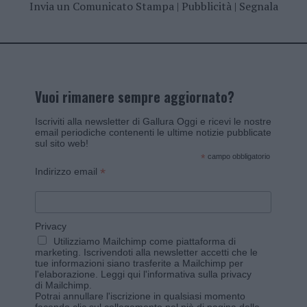
Invia un Comunicato Stampa
|
Pubblicità
|
Segnala
Vuoi rimanere sempre aggiornato?
Iscriviti alla newsletter di Gallura Oggi e ricevi le nostre
email periodiche contenenti le ultime notizie pubblicate
sul sito web!
*
campo obbligatorio
*
Indirizzo email
Privacy
Utilizziamo Mailchimp come piattaforma di
marketing. Iscrivendoti alla newsletter accetti che le
tue informazioni siano trasferite a Mailchimp per
l'elaborazione.
Leggi qui l'informativa sulla privacy
di Mailchimp
.
Potrai annullare l'iscrizione in qualsiasi momento
facendo clic sul collegamento nel piè di pagina delle