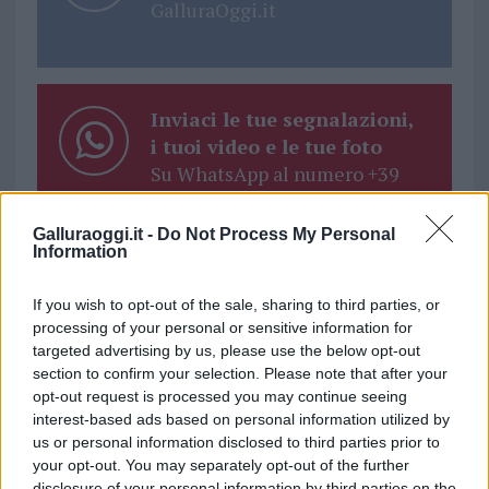
GalluraOggi.it
Inviaci le tue segnalazioni,
i tuoi video e le tue foto
Su WhatsApp al numero +39
345 356 7512
Galluraoggi.it -
Do Not Process My Personal
Information
If you wish to opt-out of the sale, sharing to third parties, or
Ricevi le nostre ultime news
processing of your personal or sensitive information for
targeted advertising by us, please use the below opt-out
section to confirm your selection. Please note that after your
da
Google News
opt-out request is processed you may continue seeing
interest-based ads based on personal information utilized by
us or personal information disclosed to third parties prior to
your opt-out. You may separately opt-out of the further
Condividi l'articolo
disclosure of your personal information by third parties on the