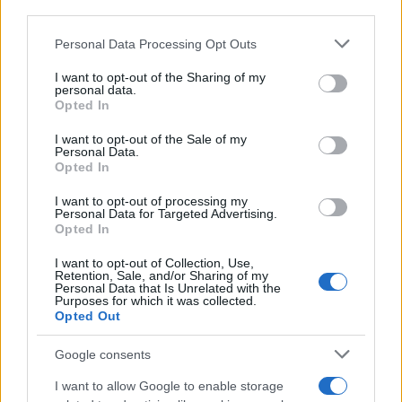
o
p
third parties.
NOTIZIE RECENTI
k
p
Please note that this website/app uses one or more Google
Personal Data Processing Opt Outs
services and may gather and store information including but
“Sul filo del discorso”: sold out ad Olbia per il
not limited to your visit or usage behaviour. You may click to
I want to opt-out of the Sharing of my
personal data.
reading su Atzeni
grant or deny consent to Google and its third-party tags to
Opted In
use your data for below specified purposes in below Google
consent section.
I want to opt-out of the Sale of my
La Maddalena, festa per i 30 anni del Diving
Personal Data.
Opted In
center di Tegge
I want to opt-out of processing my
Personal Data for Targeted Advertising.
Esce di strada con l’auto ad Arzachena: ferito il
Opted In
conducente
I want to opt-out of Collection, Use,
Retention, Sale, and/or Sharing of my
Personal Data that Is Unrelated with the
Turiste si perdono a Tavolara: salvate dai vigili
Purposes for which it was collected.
Opted Out
del fuoco
Google consents
Meteo Olbia 6 agosto, migliora il tempo in
I want to allow Google to enable storage