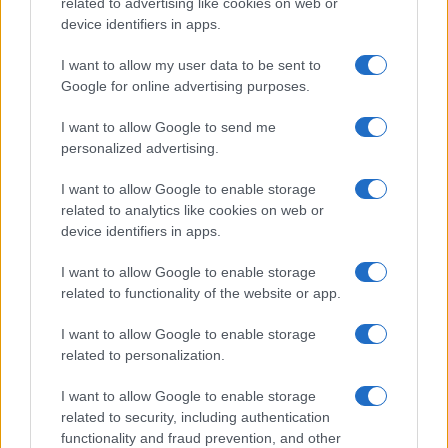
Gallura
related to advertising like cookies on web or
device identifiers in apps.
Incidente Olbia, poliziotto in vacanza salva 6
I want to allow my user data to be sent to
persone: due bimbi tra i feriti
Google for online advertising purposes.
I want to allow Google to send me
Red Valley Festival, musica no-stop a Olbia fino
personalized advertising.
alle 5
I want to allow Google to enable storage
related to analytics like cookies on web or
device identifiers in apps.
I want to allow Google to enable storage
related to functionality of the website or app.
I want to allow Google to enable storage
related to personalization.
I want to allow Google to enable storage
related to security, including authentication
functionality and fraud prevention, and other