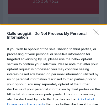
345 356 7512
Ricevi le nostre ultime news
Galluraoggi.it -
Do Not Process My Personal
Information
da
Google News
If you wish to opt-out of the sale, sharing to third parties, or
processing of your personal or sensitive information for
Condividi l'articolo
targeted advertising by us, please use the below opt-out
section to confirm your selection. Please note that after your
F
T
Pi
W
S
opt-out request is processed you may continue seeing
interest-based ads based on personal information utilized by
a
w
n
h
h
us or personal information disclosed to third parties prior to
ce
it
te
at
a
your opt-out. You may separately opt-out of the further
Articolo precedente
disclosure of your personal information by third parties on the
b
te
re
s
re
Prossimo articolo
IAB’s list of downstream participants. This information may
o
r
st
A
also be disclosed by us to third parties on the
IAB’s List of
Downstream Participants
that may further disclose it to other