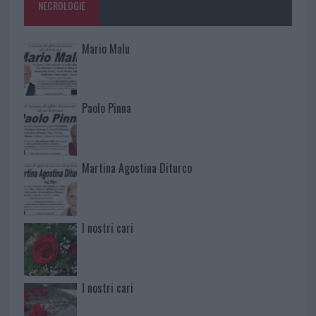
NECROLOGIE
Mario Malu
Paolo Pinna
Martina Agostina Diturco
I nostri cari
I nostri cari