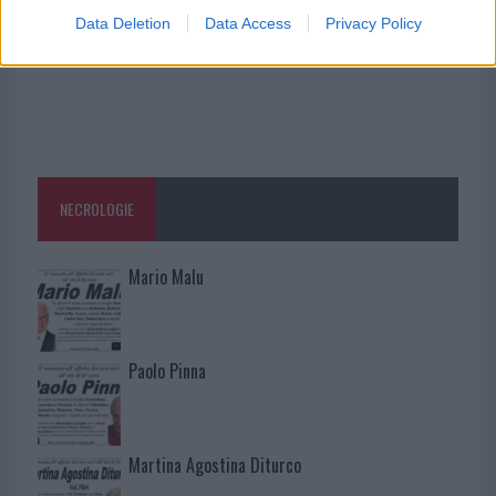
Data Deletion
Data Access
Privacy Policy
NECROLOGIE
Mario Malu
Paolo Pinna
Martina Agostina Diturco