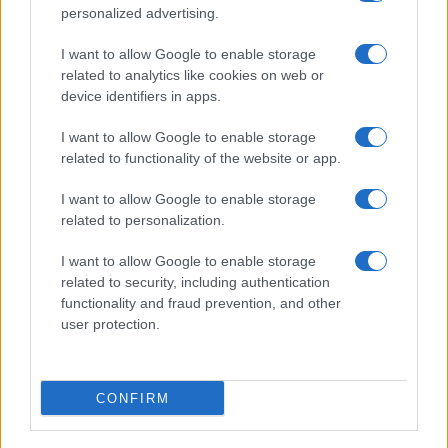
Incidente sulla provinciale 125, paura tra Olbia e
personalized advertising.
Arzachena
I want to allow Google to enable storage
related to analytics like cookies on web or
device identifiers in apps.
Incidente sulla strada provinciale ad Arzachena,
un ferito
I want to allow Google to enable storage
related to functionality of the website or app.
Sangue, musica e solidarietà con Avis Olbia al
I want to allow Google to enable storage
Delta Center
related to personalization.
I want to allow Google to enable storage
Meteo Olbia 9 agosto, temperature in calo
related to security, including authentication
functionality and fraud prevention, and other
user protection.
Salmo finisce in ospedale a Catania, ma il tour
va avanti: “Sicilia, ci sono”
CONFIRM