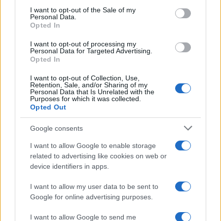
Condividi l'articolo
consent section.
I want to opt-out of the Sale of my
Personal Data.
F
T
Pi
W
S
Opted In
a
w
n
h
h
I want to opt-out of processing my
Personal Data for Targeted Advertising.
ce
it
te
at
a
Opted In
Articolo precedente
b
te
re
s
re
Prossimo articolo
I want to opt-out of Collection, Use,
Retention, Sale, and/or Sharing of my
o
r
st
A
Personal Data that Is Unrelated with the
Purposes for which it was collected.
o
p
Opted Out
NOTIZIE RECENTI
k
p
Google consents
Controlli rafforzati in Costa Smeralda, 20
I want to allow Google to enable storage
related to advertising like cookies on web or
arresti e 135 denunce
device identifiers in apps.
Tre milioni di euro dalla Provincia Gallura per
I want to allow my user data to be sent to
Google for online advertising purposes.
nuove aule nelle scuole di Olbia
I want to allow Google to send me