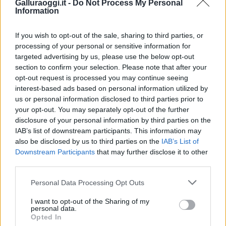
Galluraoggi.it -
Do Not Process My Personal
i tuoi video e le tue foto
Information
Su WhatsApp al numero +39
345 356 7512
If you wish to opt-out of the sale, sharing to third parties, or
processing of your personal or sensitive information for
targeted advertising by us, please use the below opt-out
section to confirm your selection. Please note that after your
opt-out request is processed you may continue seeing
Notizie in tempo reale?
interest-based ads based on personal information utilized by
Entra nel canale telegram di
us or personal information disclosed to third parties prior to
GalluraOggi.it
your opt-out. You may separately opt-out of the further
disclosure of your personal information by third parties on the
IAB’s list of downstream participants. This information may
also be disclosed by us to third parties on the
IAB’s List of
Downstream Participants
that may further disclose it to other
third parties.
Ricevi le nostre ultime news
Please note that this website/app uses one or more Google
Personal Data Processing Opt Outs
services and may gather and store information including but
da
Google News
not limited to your visit or usage behaviour. You may click to
I want to opt-out of the Sharing of my
personal data.
grant or deny consent to Google and its third-party tags to
Opted In
use your data for below specified purposes in below Google