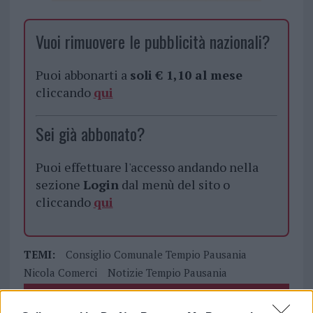
Vuoi rimuovere le pubblicità nazionali?
Puoi abbonarti a
soli € 1,10 al mese
cliccando
qui
Sei già abbonato?
Puoi effettuare l'accesso andando nella
sezione
Login
dal menù del sito o
cliccando
qui
TEMI:
Consiglio Comunale Tempio Pausania
Nicola Comerci
Notizie Tempio Pausania
Inviaci le tue segnalazioni,