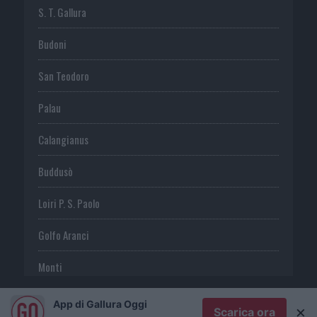
S. T. Gallura
Budoni
San Teodoro
Palau
Calangianus
Buddusò
Loiri P. S. Paolo
Golfo Aranci
Monti
Telti
App di Gallura Oggi
×
Scarica ora