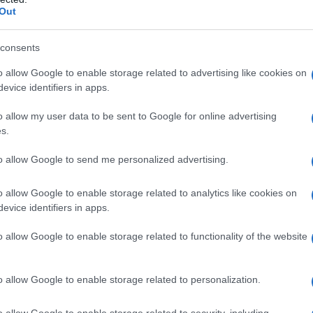
se 1977, Mirtò.
Out
consents
o allow Google to enable storage related to advertising like cookies on
azionali?
evice identifiers in apps.
 mese
cliccando
qui
o allow my user data to be sent to Google for online advertising
s.
to allow Google to send me personalized advertising.
do nella sezione
Login
dal menù del sito o
o allow Google to enable storage related to analytics like cookies on
evice identifiers in apps.
o allow Google to enable storage related to functionality of the website
Carrasciali Timpiesu
Notizie Tempio
o allow Google to enable storage related to personalization.
lazioni, i tuoi video e le tue foto
ro +39 345 356 7512
o allow Google to enable storage related to security, including