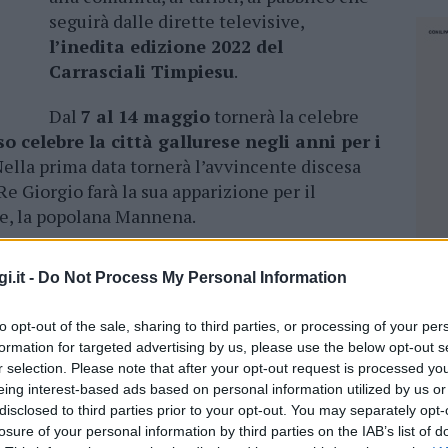
seguirà dalle dirette televisive,
l’inedita edizione 2022 del
Carrasciali Timpiesu
.
Dal
7 al 14 maggio
tornerà la celebre
o celebre la città gallurese negli anni per i
 Nella prima data tornerà l’avvincente discesa
 Re Giorgio farà la sua apparizione per il
e, la popolana Mannena.
no sarà “Giù la maschera”
e non
i.it -
Do Not Process My Personal Information
li che riempiranno le vie di Tempio come
te. Saranno 5 i carri a concorso, a loro si
to opt-out of the sale, sharing to third parties, or processing of your per
poranei a concorso, gli ospiti che arrivano dai
formation for targeted advertising by us, please use the below opt-out s
resenze
che anche quest’anno sapranno
r selection. Please note that after your opt-out request is processed y
eing interest-based ads based on personal information utilized by us or
disclosed to third parties prior to your opt-out. You may separately opt-
 di carri rispetto alle edizioni che hanno
losure of your personal information by third parties on the IAB’s list of
NEC