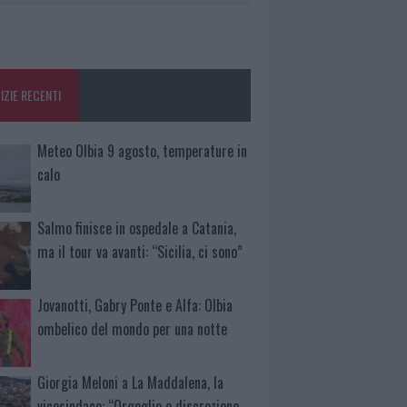
IZIE RECENTI
Meteo Olbia 9 agosto, temperature in
calo
Salmo finisce in ospedale a Catania,
ma il tour va avanti: “Sicilia, ci sono”
Jovanotti, Gabry Ponte e Alfa: Olbia
ombelico del mondo per una notte
Giorgia Meloni a La Maddalena, la
vicesindaco: “Orgoglio e discrezione