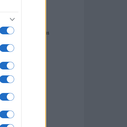
I nostri cari
Giovannimaria Cabras