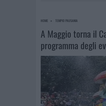
8 AGOSTO 2026
|
JOVANOTTI, GABRY PONTE E ALF
8 AGOSTO 2026
|
GIORGIA MELONI A LA MADDALENA
8 AGOSTO 2026
|
INCENDIO NELLA NOTTE A OLBIA,
HOME
TEMPIO PAUSANIA
8 AGOSTO 2026
|
METEO OLBIA 9 AGOSTO, TEMPER
A Maggio torna il Ca
programma degli ev