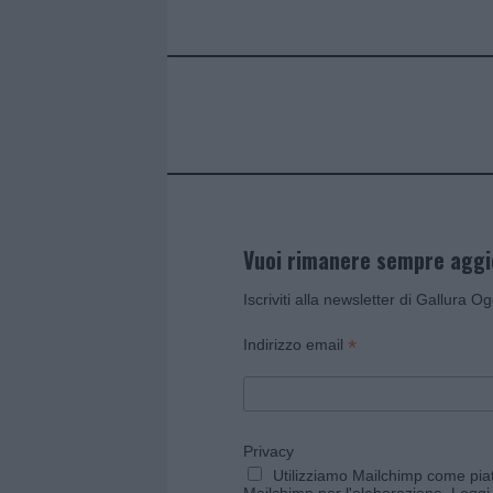
b
te
re
s
re
o
r
st
A
o
p
k
p
Vuoi rimanere sempre agg
Iscriviti alla newsletter di Gallura O
*
Indirizzo email
Privacy
Utilizziamo Mailchimp come piatt
Mailchimp per l'elaborazione.
Leggi 