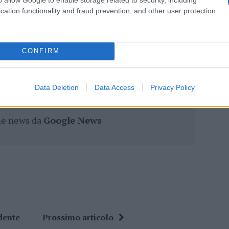
cation functionality and fraud prevention, and other user protection.
eale?
CONFIRM
gram di GalluraOggi.it
Data Deletion
Data Access
Privacy Policy
ime news da
Google News
dente
Prossimo articolo