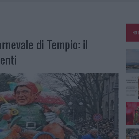
A: OLBIA OMBELICO DEL MONDO PER UNA NOTTE
, LA VICESINDACO: “ORGOGLIO E DISCREZIONE PER VISITA PRIVATA”
 A FUOCO DUE FURGONI
NOT
ATURE IN CALO
rnevale di Tempio: il
enti