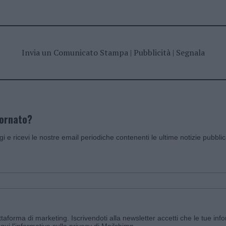
Invia un Comunicato Stampa
|
Pubblicità
|
Segnala
iornato?
ggi e ricevi le nostre email periodiche contenenti le ultime notizie pubbli
aforma di marketing. Iscrivendoti alla newsletter accetti che le tue info
qui l'informativa sulla privacy di Mailchimp
.