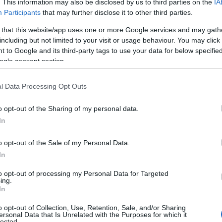
. This information may also be disclosed by us to third parties on the
IA
 cittadino, questo perché le difficoltà di questi
Participants
that may further disclose it to other third parties.
icare tempo alla costruzione e alla
 I carrascialai saranno comunque presenti
 that this website/app uses one or more Google services and may gath
i estemporanei.
including but not limited to your visit or usage behaviour. You may click 
 to Google and its third-party tags to use your data for below specifi
ogle consent section.
tà
messe in atto dalla direzione artistica di
estualizzare la festa rispetto alle nuove date.
l Data Processing Opt Outs
ile
ci saranno anche le frittelle, il buon
al
i, proprio come accade nei consueti
o opt-out of the Sharing of my personal data.
nisti anche i bambini e ragazzi delle scuole
In
ompagnati da Re Giorgio e da Mannena. Il
 allegorie, le presenze e i partner di questa
o opt-out of the Sale of my Personal Data.
 Timpiesu,
saranno svelati a breve, durante
In
ramma dopo Pasqua.
to opt-out of processing my Personal Data for Targeted
ing.
 di Tempio Pausania, con il sostegno di:
In
 associazione Carrasciali, Associazione
o opt-out of Collection, Use, Retention, Sale, and/or Sharing
ne Turistica Pro Loco Tempio Pausania, servizio
ersonal Data that Is Unrelated with the Purposes for which it
lected.