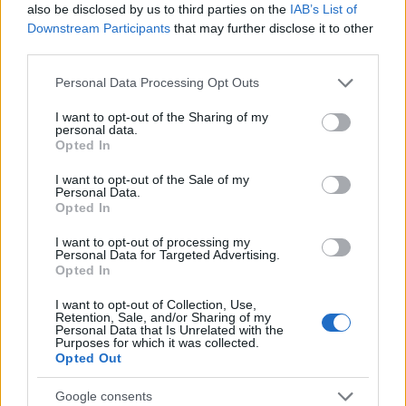
also be disclosed by us to third parties on the
IAB’s List of
Downstream Participants
that may further disclose it to other
third parties.
Notizie in tempo reale?
Please note that this website/app uses one or more Google
Personal Data Processing Opt Outs
Entra nel canale telegram di
services and may gather and store information including but
GalluraOggi.it
not limited to your visit or usage behaviour. You may click to
I want to opt-out of the Sharing of my
personal data.
grant or deny consent to Google and its third-party tags to
Opted In
use your data for below specified purposes in below Google
consent section.
I want to opt-out of the Sale of my
Personal Data.
Opted In
Ricevi le nostre ultime news
I want to opt-out of processing my
Personal Data for Targeted Advertising.
da
Google News
Opted In
I want to opt-out of Collection, Use,
Retention, Sale, and/or Sharing of my
Personal Data that Is Unrelated with the
Condividi l'articolo
Purposes for which it was collected.
Opted Out
F
T
Pi
W
S
a
w
n
h
h
Google consents