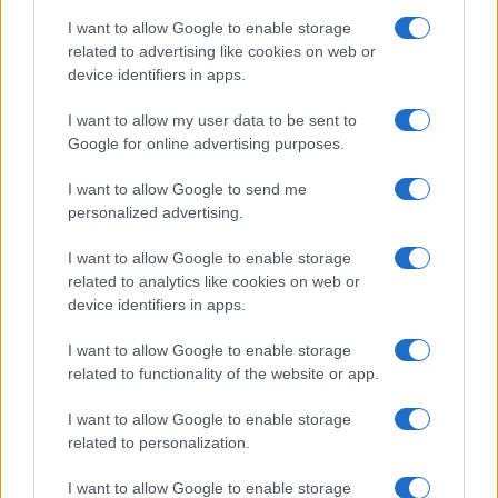
ce
it
te
at
a
I want to allow Google to enable storage
Articolo precedente
related to advertising like cookies on web or
b
te
re
s
re
Prossimo articolo
device identifiers in apps.
o
r
st
A
I want to allow my user data to be sent to
o
p
Google for online advertising purposes.
NOTIZIE RECENTI
k
p
I want to allow Google to send me
personalized advertising.
Controlli rafforzati in Costa Smeralda, 20
arresti e 135 denunce
I want to allow Google to enable storage
related to analytics like cookies on web or
device identifiers in apps.
Tre milioni di euro dalla Provincia Gallura per
nuove aule nelle scuole di Olbia
I want to allow Google to enable storage
related to functionality of the website or app.
Incidente sulla provinciale 125, paura tra Olbia e
I want to allow Google to enable storage
Arzachena
related to personalization.
I want to allow Google to enable storage