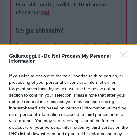
Puoi abbonarti a
soli € 1,10 al mese
cliccando
qui
Sei già abbonato?
Puoi effettuare l'accesso andando nella
sezione
Login
dal menù del sito o
Galluraoggi.it -
Do Not Process My Personal
cliccando
qui
Information
If you wish to opt-out of the sale, sharing to third parties, or
processing of your personal or sensitive information for
TEMI:
Abbanoa Tempio Pausania
targeted advertising by us, please use the below opt-out
Guasto Acqua Tempio
Notizie Tempio Pausania
section to confirm your selection. Please note that after your
opt-out request is processed you may continue seeing
Inviaci le tue segnalazioni,
interest-based ads based on personal information utilized by
i tuoi video e le tue foto
us or personal information disclosed to third parties prior to
Su WhatsApp al numero +39
your opt-out. You may separately opt-out of the further
disclosure of your personal information by third parties on the
345 356 7512
IAB’s list of downstream participants. This information may