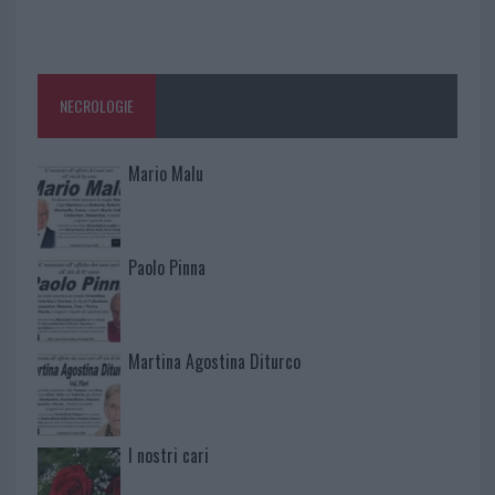
NECROLOGIE
Mario Malu
Paolo Pinna
Martina Agostina Diturco
I nostri cari