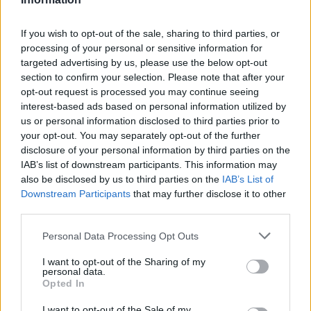
If you wish to opt-out of the sale, sharing to third parties, or
Andrea Mura conquista Palau: grande
processing of your personal or sensitive information for
partecipazione per il suo racconto
targeted advertising by us, please use the below opt-out
section to confirm your selection. Please note that after your
opt-out request is processed you may continue seeing
Calangianus, allarme sul centro accoglienza
interest-based ads based on personal information utilized by
minori, Albieri: “Episodi gravissimi”
us or personal information disclosed to third parties prior to
your opt-out. You may separately opt-out of the further
disclosure of your personal information by third parties on the
Gallura, finti clienti svuotano le suite: furto da
IAB’s list of downstream participants. This information may
50mila nel resort
also be disclosed by us to third parties on the
IAB’s List of
Downstream Participants
that may further disclose it to other
third parties.
Meteo Olbia 7 agosto, sole e caldo tornano
protagonisti
Please note that this website/app uses one or more Google
Personal Data Processing Opt Outs
services and may gather and store information including but
not limited to your visit or usage behaviour. You may click to
I want to opt-out of the Sharing of my
personal data.
grant or deny consent to Google and its third-party tags to
Opted In
use your data for below specified purposes in below Google
consent section.
I want to opt-out of the Sale of my