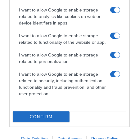
I nostri cari
I want to allow Google to enable storage
related to analytics like cookies on web or
device identifiers in apps.
I nostri cari
I want to allow Google to enable storage
related to functionality of the website or app.
I want to allow Google to enable storage
I nostri cari
related to personalization.
I want to allow Google to enable storage
related to security, including authentication
Giovannimaria Cabras
functionality and fraud prevention, and other
user protection.
CONFIRM
Invia un Comunicato Stampa
|
Pubblicità
|
Segnala
Data Deletion
Data Access
Privacy Policy