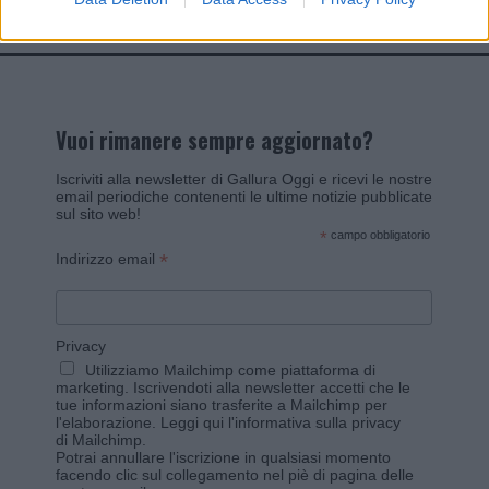
Vuoi rimanere sempre aggiornato?
Iscriviti alla newsletter di Gallura Oggi e ricevi le nostre
email periodiche contenenti le ultime notizie pubblicate
sul sito web!
*
campo obbligatorio
*
Indirizzo email
Privacy
Utilizziamo Mailchimp come piattaforma di
marketing. Iscrivendoti alla newsletter accetti che le
tue informazioni siano trasferite a Mailchimp per
l'elaborazione.
Leggi qui l'informativa sulla privacy
di Mailchimp
.
Potrai annullare l'iscrizione in qualsiasi momento
facendo clic sul collegamento nel piè di pagina delle