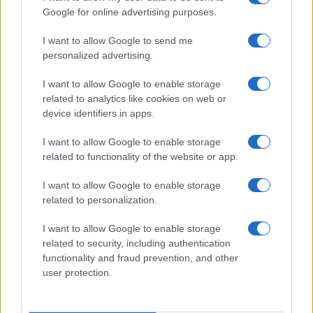
accoglienza minori chiude
Google for online advertising purposes.
I want to allow Google to send me
Olbia, divieto di sosta contro spaccio e degrado:
personalized advertising.
esplode la protesta
I want to allow Google to enable storage
related to analytics like cookies on web or
Pausa caffè impeccabile: come scegliere la
device identifiers in apps.
soluzione ideale per la casa e l’ufficio
I want to allow Google to enable storage
related to functionality of the website or app.
Monte Pino, la fine di un lungo dolore: storia e
rinascita della strada che segnò la Gallura
I want to allow Google to enable storage
related to personalization.
Raid nelle campagne di Berchidda, rischio per
I want to allow Google to enable storage
la rete elettrica
related to security, including authentication
functionality and fraud prevention, and other
user protection.
Monte Pino, via i cancelli del cantiere: la Gallura
ritrova la strada