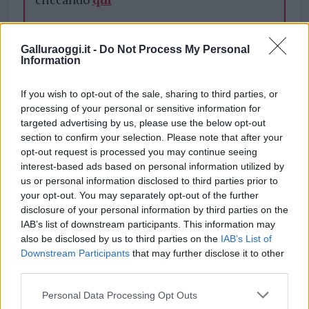
Galluraoggi.it -
Do Not Process My Personal
TEMI:
Strade Tempio
Information
Inviaci le tue segnalazioni,
If you wish to opt-out of the sale, sharing to third parties, or
i tuoi video e le tue foto
processing of your personal or sensitive information for
Su WhatsApp al numero +39
targeted advertising by us, please use the below opt-out
345 356 7512
section to confirm your selection. Please note that after your
opt-out request is processed you may continue seeing
interest-based ads based on personal information utilized by
us or personal information disclosed to third parties prior to
your opt-out. You may separately opt-out of the further
Notizie in tempo reale?
disclosure of your personal information by third parties on the
Entra nel canale telegram di
IAB’s list of downstream participants. This information may
GalluraOggi.it
also be disclosed by us to third parties on the
IAB’s List of
Downstream Participants
that may further disclose it to other
third parties.
Please note that this website/app uses one or more Google
Personal Data Processing Opt Outs
services and may gather and store information including but