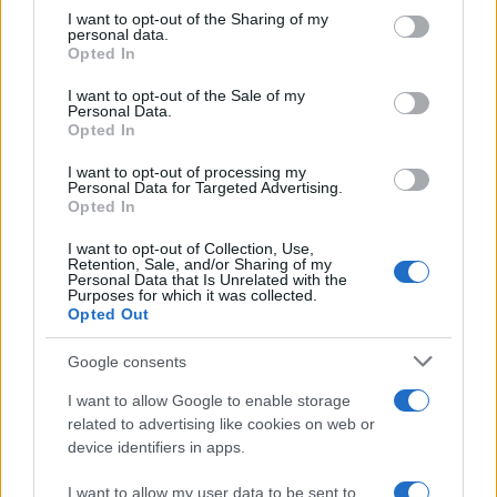
Ricevi le nostre ultime news
not limited to your visit or usage behaviour. You may click to
I want to opt-out of the Sharing of my
personal data.
grant or deny consent to Google and its third-party tags to
Opted In
use your data for below specified purposes in below Google
da
Google News
consent section.
I want to opt-out of the Sale of my
Personal Data.
Opted In
Condividi l'articolo
I want to opt-out of processing my
Personal Data for Targeted Advertising.
F
T
Pi
W
S
Opted In
a
w
n
h
h
I want to opt-out of Collection, Use,
Retention, Sale, and/or Sharing of my
ce
it
te
at
a
Personal Data that Is Unrelated with the
Articolo precedente
Purposes for which it was collected.
b
te
re
s
re
Prossimo articolo
Opted Out
o
r
st
A
Google consents
o
p
I want to allow Google to enable storage
NOTIZIE RECENTI
k
p
related to advertising like cookies on web or
device identifiers in apps.
Calangianus, dopo le polemiche il centro
I want to allow my user data to be sent to