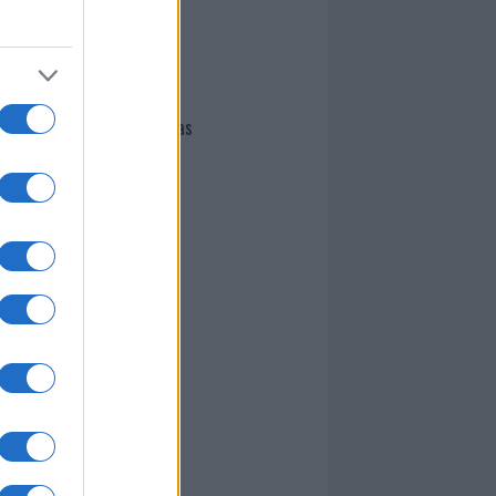
I nostri cari
Giovannimaria Cabras