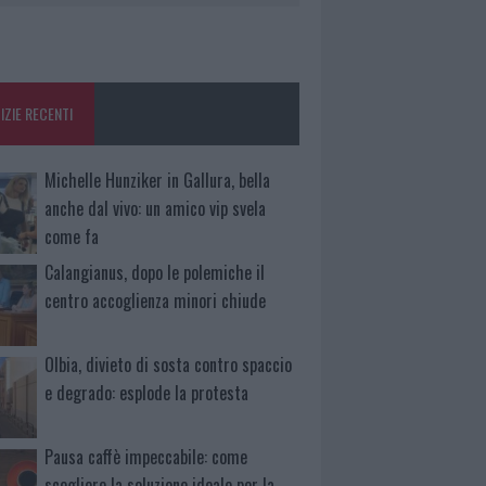
IZIE RECENTI
Michelle Hunziker in Gallura, bella
anche dal vivo: un amico vip svela
come fa
Calangianus, dopo le polemiche il
centro accoglienza minori chiude
Olbia, divieto di sosta contro spaccio
e degrado: esplode la protesta
Pausa caffè impeccabile: come
scegliere la soluzione ideale per la