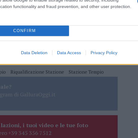
cation functionality and fraud prevention, and other user protection.
 mese
cliccando
qui
CONFIRM
do nella sezione
Login
dal menù del sito o
Data Deletion
Data Access
Privacy Policy
pio
Riqualificazione Stazione
Stazione Tempio
eale?
gram di GalluraOggi.it
lazioni, i tuoi video e le tue foto
ro +39 345 356 7512