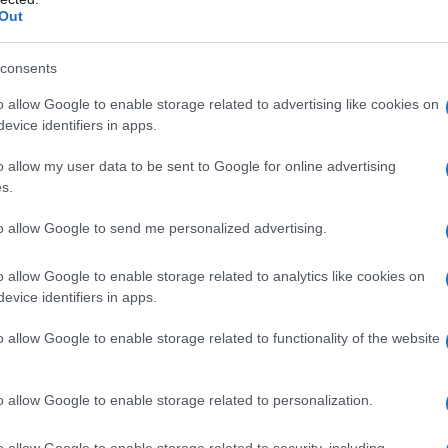
rredi dell’epoca e risulta caratterizzato
Out
pensilina con montanti in ferro, bordature in
ecata su sottostante tavolato, mentre
consents
upa un ruolo di rilievo la pregiata sala d’aspetto
o allow Google to enable storage related to advertising like cookies on
n modo particolare le tele di Giuseppe Biasi,
evice identifiers in apps.
pittura sarda del Novecento.”
o allow my user data to be sent to Google for online advertising
1931 dalla Società
anonima Ferrovie
s.
zione della precedente un po’ più a monte delle
to allow Google to send me personalized advertising.
’isola a scartamento ridotto Tempio-Monti,
ssiede anche un’antica officina ferroviaria, un
o allow Google to enable storage related to analytics like cookies on
iale dove ancora si può vivere e respirare
evice identifiers in apps.
o di fine ‘800.
o allow Google to enable storage related to functionality of the website
o allow Google to enable storage related to personalization.
azionali?
o allow Google to enable storage related to security, including