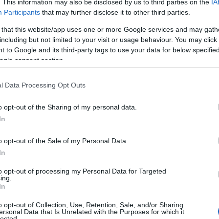
. This information may also be disclosed by us to third parties on the
IA
ndaco Addis – che questo progetto, che ha visto
Participants
that may further disclose it to other third parties.
une di Tempio, la Regione Sardegna,
la
 that this website/app uses one or more Google services and may gath
 presto restituire alla comunità di Tempio e ai
including but not limited to your visit or usage behaviour. You may click 
no dei gioielli più preziosi della Sardegna”.
 to Google and its third-party tags to use your data for below specifi
ogle consent section.
ni evidenzia che “con questo intervento di
complesso che raccoglie la grande eredità
l Data Processing Opt Outs
el ‘900. La stazione, unica nel suo genere per la
ua architettura, è la testimonianza di un
o opt-out of the Sharing of my personal data.
 ferroviario fa da dimora e convive con il
In
o opt-out of the Sale of my Personal Data.
oviaria di Tempio Pausania – sottolinea
In
ddu – rappresenta un importante esempio di
to opt-out of processing my Personal Data for Targeted
ia edilizia, configurandosi tra le più
ing.
In
ll’intero territorio regionale. Il complesso
leo originario più pregiato nel fabbricato
o opt-out of Collection, Use, Retention, Sale, and/or Sharing
ersonal Data that Is Unrelated with the Purposes for which it
li fuori terra
, che conserva i caratteri
lected.