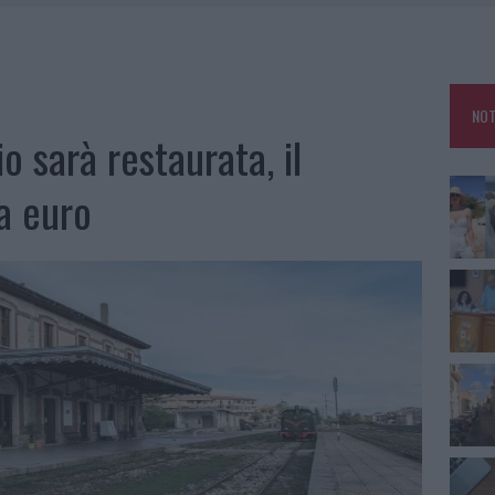
RO SPACCIO E DEGRADO: ESPLODE LA PROTESTA
SCEGLIERE LA SOLUZIONE IDEALE PER LA CASA E L’UFFICIO
GO DOLORE: STORIA E RINASCITA DELLA STRADA CHE SEGNÒ LA GALLURA
NOT
 BELLA ANCHE DAL VIVO: UN AMICO VIP SVELA COME FA
o sarà restaurata, il
a euro