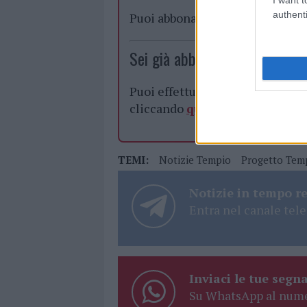
authenti
Puoi abbonarti a
soli € 1,10 al
Sei già abbonato?
Puoi effettuare l'accesso andan
cliccando
qui
TEMI:
Notizie Tempio
Progetto Tem
Notizie in tempo r
Entra nel canale tele
Inviaci le tue segna
Su WhatsApp al nume