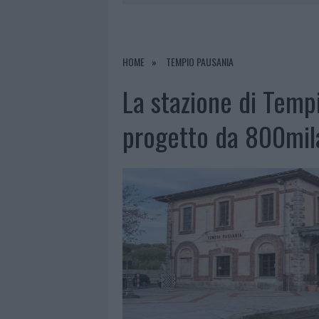
7 AGOSTO 2026
|
OLBIA, DIVIETO DI SOSTA CONT
7 AGOSTO 2026
|
PAUSA CAFFÈ IMPECCABILE: COME 
7 AGOSTO 2026
|
MONTE PINO, LA FINE DI UN LUN
HOME
TEMPIO PAUSANIA
7 AGOSTO 2026
|
MICHELLE HUNZIKER IN GALLURA,
La stazione di Tempi
progetto da 800mil