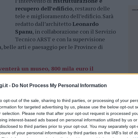
l’intervento di
ristrutturazione e
recupero dell’edificio
, restauro delle
tele e miglioramento dell’edificio. Sarà
redatto dall’architetto
Leonardo
Spanu
, in collaborazione con il Servizio
Tecnico ARST e con la supervisione
 belle arti e paesaggio per le Province di
venterà un museo, 800 mila euro il
i.it -
Do Not Process My Personal Information
gione come soggetto attuatore dell’intervento
amento di € 800.000) che riguarda diversi tipi
to opt-out of the sale, sharing to third parties, or processing of your per
formation for targeted advertising by us, please use the below opt-out s
 tetto del fabbricato
principale, la
r selection. Please note that after your opt-out request is processed y
il completo restauro del bordo fregiato,
eing interest-based ads based on personal information utilized by us or
elle superfici decorate, la realizzazione di
disclosed to third parties prior to your opt-out. You may separately opt-
to della stazione ed il recupero delle tele.
losure of your personal information by third parties on the IAB’s list of
NEC