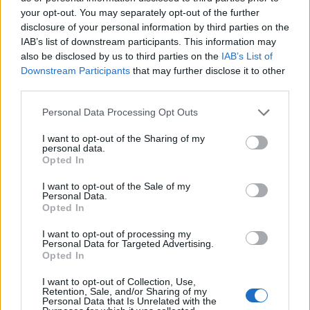
your opt-out. You may separately opt-out of the further
Inviaci le tue segnalazioni,
disclosure of your personal information by third parties on the
IAB’s list of downstream participants. This information may
i tuoi video e le tue foto
also be disclosed by us to third parties on the
IAB’s List of
Su WhatsApp al numero +39
Downstream Participants
that may further disclose it to other
345 356 7512
third parties.
Please note that this website/app uses one or more Google
Personal Data Processing Opt Outs
services and may gather and store information including but
not limited to your visit or usage behaviour. You may click to
I want to opt-out of the Sharing of my
Notizie in tempo reale?
personal data.
grant or deny consent to Google and its third-party tags to
Opted In
Entra nel canale telegram di
use your data for below specified purposes in below Google
GalluraOggi.it
consent section.
I want to opt-out of the Sale of my
Personal Data.
Opted In
I want to opt-out of processing my
Personal Data for Targeted Advertising.
Opted In
Ricevi le nostre ultime news
I want to opt-out of Collection, Use,
Retention, Sale, and/or Sharing of my
da
Google News
Personal Data that Is Unrelated with the