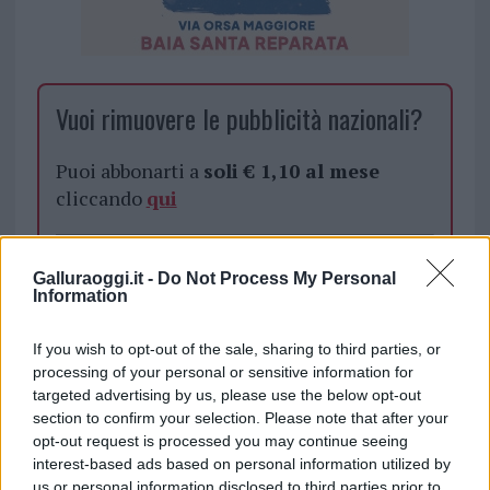
Vuoi rimuovere le pubblicità nazionali?
Puoi abbonarti a
soli € 1,10 al mese
cliccando
qui
Sei già abbonato?
Galluraoggi.it -
Do Not Process My Personal
Information
Puoi effettuare l'accesso andando nella
sezione
Login
dal menù del sito o
If you wish to opt-out of the sale, sharing to third parties, or
cliccando
qui
processing of your personal or sensitive information for
targeted advertising by us, please use the below opt-out
section to confirm your selection. Please note that after your
opt-out request is processed you may continue seeing
TEMI:
Enoch Arden
Spettacoli Tempio
interest-based ads based on personal information utilized by
Teatro Tempio
us or personal information disclosed to third parties prior to