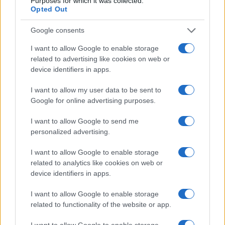
Purposes for which it was collected.
Opted Out
Condividi l'articolo
Google consents
F
T
Pi
W
S
I want to allow Google to enable storage
related to advertising like cookies on web or
a
w
n
h
h
device identifiers in apps.
ce
it
te
at
a
Articolo precedente
I want to allow my user data to be sent to
b
te
re
s
re
Prossimo articolo
Google for online advertising purposes.
o
r
st
A
I want to allow Google to send me
o
p
personalized advertising.
NOTIZIE RECENTI
k
p
I want to allow Google to enable storage
related to analytics like cookies on web or
Le previsioni meteo per il weekend a Olbia e in
device identifiers in apps.
Gallura
I want to allow Google to enable storage
related to functionality of the website or app.
Michelle Hunziker in Gallura, bella anche dal
I want to allow Google to enable storage