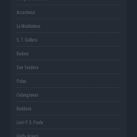
Arzachena
La Maddalena
S. T. Gallura
Budoni
San Teodoro
Palau
Calangianus
Buddusò
Loiri P. S. Paolo
Golfo Aranci