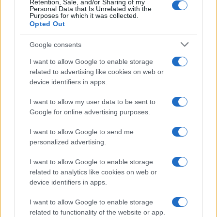
Retention, Sale, and/or Sharing of my
Personal Data that Is Unrelated with the
Purposes for which it was collected.
da
Google News
Opted Out
Google consents
Condividi l'articolo
I want to allow Google to enable storage
related to advertising like cookies on web or
F
T
Pi
W
S
device identifiers in apps.
a
w
n
h
h
I want to allow my user data to be sent to
ce
it
te
at
a
Google for online advertising purposes.
Articolo precedente
b
te
re
s
re
Prossimo articolo
I want to allow Google to send me
o
r
st
A
personalized advertising.
o
p
I want to allow Google to enable storage
NOTIZIE RECENTI
k
p
related to analytics like cookies on web or
device identifiers in apps.
Sangue, musica e solidarietà con Avis Olbia al
I want to allow Google to enable storage
Delta Center
related to functionality of the website or app.