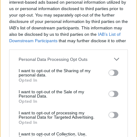
interest-based ads based on personal information utilized by
us or personal information disclosed to third parties prior to
your opt-out. You may separately opt-out of the further
TEMI:
Comune Di Tempio
Servizi Tempio
disclosure of your personal information by third parties on the
IAB’s list of downstream participants. This information may
Inviaci le tue segnalazioni,
also be disclosed by us to third parties on the
IAB’s List of
i tuoi video e le tue foto
Downstream Participants
that may further disclose it to other
Su WhatsApp al numero +39
third parties.
345 356 7512
Please note that this website/app uses one or more Google
Personal Data Processing Opt Outs
services and may gather and store information including but
not limited to your visit or usage behaviour. You may click to
I want to opt-out of the Sharing of my
personal data.
grant or deny consent to Google and its third-party tags to
Opted In
use your data for below specified purposes in below Google
Notizie in tempo reale?
consent section.
Entra nel canale telegram di
I want to opt-out of the Sale of my
Personal Data.
GalluraOggi.it
Opted In
I want to opt-out of processing my
Personal Data for Targeted Advertising.
Opted In
I want to opt-out of Collection, Use,
Ricevi le nostre ultime news