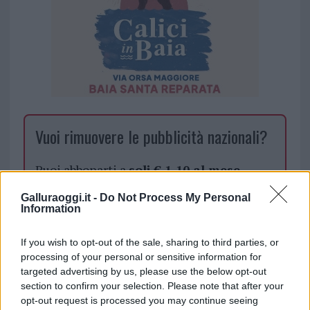
Vuoi rimuovere le pubblicità nazionali?
Puoi abbonarti a
soli € 1,10 al mese
cliccando
qui
Galluraoggi.it -
Do Not Process My Personal
Information
Sei già abbonato?
If you wish to opt-out of the sale, sharing to third parties, or
processing of your personal or sensitive information for
Puoi effettuare l'accesso andando nella
targeted advertising by us, please use the below opt-out
sezione
Login
dal menù del sito o
section to confirm your selection. Please note that after your
cliccando
qui
opt-out request is processed you may continue seeing