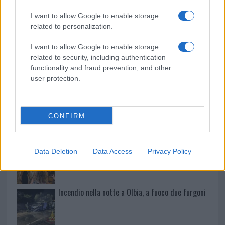
I want to allow Google to enable storage
Meteo Olbia 9 agosto, temperature in calo
related to personalization.
I want to allow Google to enable storage
related to security, including authentication
Salmo finisce in ospedale a Catania, ma il tour
functionality and fraud prevention, and other
va avanti: “Sicilia, ci sono”
user protection.
Jovanotti, Gabry Ponte e Alfa: Olbia ombelico del
CONFIRM
mondo per una notte
Giorgia Meloni a La Maddalena, la vicesindaco:
Data Deletion
Data Access
Privacy Policy
“Orgoglio e discrezione per visita privata̶…
Incendio nella notte a Olbia, a fuoco due furgoni