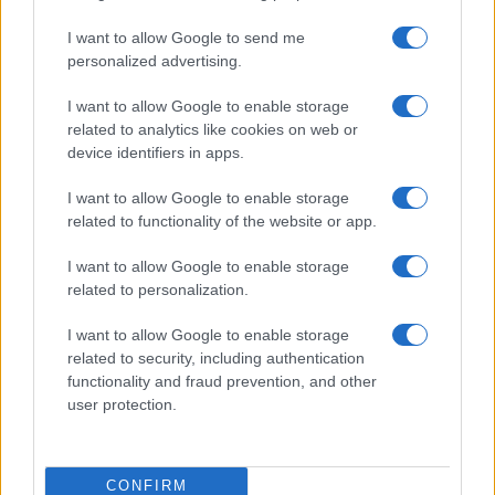
Meteo Olbia 9 agosto, temperature in calo
I want to allow Google to send me
personalized advertising.
Salmo finisce in ospedale a Catania, ma il tour
I want to allow Google to enable storage
related to analytics like cookies on web or
va avanti: “Sicilia, ci sono”
device identifiers in apps.
I want to allow Google to enable storage
Jovanotti, Gabry Ponte e Alfa: Olbia ombelico del
related to functionality of the website or app.
mondo per una notte
I want to allow Google to enable storage
related to personalization.
Giorgia Meloni a La Maddalena, la vicesindaco:
“Orgoglio e discrezione per visita privata̶…
I want to allow Google to enable storage
related to security, including authentication
functionality and fraud prevention, and other
Incendio nella notte a Olbia, a fuoco due furgoni
user protection.
A fuoco un deposito con bombole, intervento dei
CONFIRM