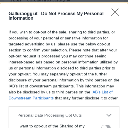
Coronavirus Tempio Pausania
Ortopedia Tempio
Galluraoggi.it -
Do Not Process My Personal
Information
Notizie in tempo reale?
Entra nel canale telegram di
If you wish to opt-out of the sale, sharing to third parties, or
GalluraOggi.it
processing of your personal or sensitive information for
targeted advertising by us, please use the below opt-out
section to confirm your selection. Please note that after your
opt-out request is processed you may continue seeing
interest-based ads based on personal information utilized by
Inviaci le tue segnalazioni,
us or personal information disclosed to third parties prior to
i tuoi video e le tue foto
your opt-out. You may separately opt-out of the further
Su WhatsApp al numero +39
disclosure of your personal information by third parties on the
345 356 7512
IAB’s list of downstream participants. This information may
also be disclosed by us to third parties on the
IAB’s List of
Downstream Participants
that may further disclose it to other
third parties.
Please note that this website/app uses one or more Google
Personal Data Processing Opt Outs
Ricevi le nostre ultime news
services and may gather and store information including but
not limited to your visit or usage behaviour. You may click to
I want to opt-out of the Sharing of my