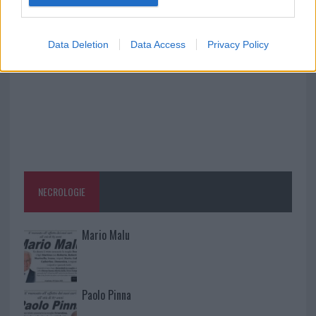
vigili del fuoco a Rudalza
Data Deletion
Data Access
Privacy Policy
NECROLOGIE
Mario Malu
Paolo Pinna