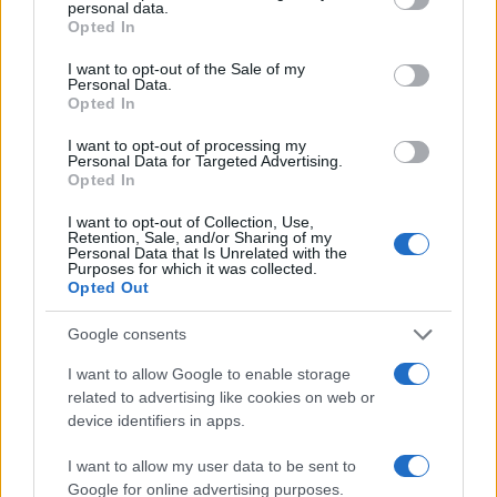
personal data.
grant or deny consent to Google and its third-party tags to
da
Google News
Opted In
use your data for below specified purposes in below Google
consent section.
I want to opt-out of the Sale of my
Personal Data.
Condividi l'articolo
Opted In
F
T
Pi
W
S
I want to opt-out of processing my
Personal Data for Targeted Advertising.
a
w
n
h
h
Opted In
ce
it
te
at
a
I want to opt-out of Collection, Use,
Articolo precedente
Retention, Sale, and/or Sharing of my
b
te
re
s
re
Personal Data that Is Unrelated with the
Prossimo articolo
Purposes for which it was collected.
o
r
st
A
Opted Out
o
p
Google consents
NOTIZIE RECENTI
k
p
I want to allow Google to enable storage
related to advertising like cookies on web or
Sangue, musica e solidarietà con Avis Olbia al
device identifiers in apps.
Delta Center
I want to allow my user data to be sent to
Google for online advertising purposes.