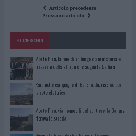
ce
it
te
at
a
Articolo precedente
b
te
re
s
re
Prossimo articolo
o
r
st
A
o
p
NOTIZIE RECENTI
k
p
Monte Pino, la fine di un lungo dolore: storia e
rinascita della strada che segnò la Gallura
Raid nelle campagne di Berchidda, rischio per
la rete elettrica
Monte Pino, via i cancelli del cantiere: la Gallura
ritrova la strada