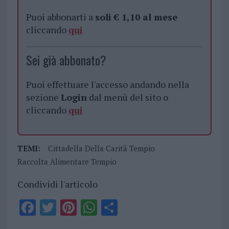
Puoi abbonarti a
soli € 1,10 al mese
cliccando
qui
Sei già abbonato?
Puoi effettuare l'accesso andando nella
sezione
Login
dal menù del sito o
cliccando
qui
TEMI:
Cittadella Della Carità Tempio
Raccolta Alimentare Tempio
Condividi l'articolo
F
T
Pi
W
S
a
w
n
h
h