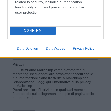
related to security, including authentication
functionality and fraud prevention, and other
user protection.
Vuoi rimanere sempre aggiornato?
Iscriviti alla newsletter di Gallura Oggi e ricevi le nostre
email periodiche contenenti le ultime notizie pubblicate
CONFIRM
sul sito web!
*
campo obbligatorio
*
Indirizzo email
Data Deletion
Data Access
Privacy Policy
Privacy
Utilizziamo Mailchimp come piattaforma di
marketing. Iscrivendoti alla newsletter accetti che le
tue informazioni siano trasferite a Mailchimp per
l'elaborazione.
Leggi qui l'informativa sulla privacy
di Mailchimp
.
Potrai annullare l'iscrizione in qualsiasi momento
facendo clic sul collegamento nel piè di pagina delle
nostre e-mail.