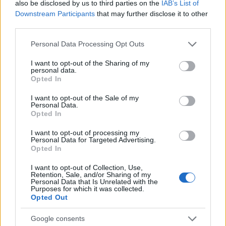
also be disclosed by us to third parties on the
IAB’s List of
Downstream Participants
that may further disclose it to other
third parties.
Please note that this website/app uses one or more Google
NECROLOGIE
Personal Data Processing Opt Outs
services and may gather and store information including but
not limited to your visit or usage behaviour. You may click to
I want to opt-out of the Sharing of my
personal data.
Mario Malu
grant or deny consent to Google and its third-party tags to
Opted In
use your data for below specified purposes in below Google
consent section.
I want to opt-out of the Sale of my
Personal Data.
Opted In
Paolo Pinna
I want to opt-out of processing my
Personal Data for Targeted Advertising.
Opted In
Martina Agostina Diturco
I want to opt-out of Collection, Use,
Retention, Sale, and/or Sharing of my
Personal Data that Is Unrelated with the
Purposes for which it was collected.
Opted Out
I nostri cari
Google consents