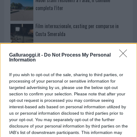
Nuovi stalli residenti a Palau, il Comune
completa l’iter
Film internazionale, casting per comparse in
Costa Smeralda
Porto Rotondo ospita la grande sfida della vela
Galluraoggi.it -
Do Not Process My Personal
nell’estate 2026
Information
If you wish to opt-out of the sale, sharing to third parties, or
Controlli all’aeroporto di Olbia, sequestrati
processing of your personal or sensitive information for
caviale e sabbia rubata
targeted advertising by us, please use the below opt-out
section to confirm your selection. Please note that after your
opt-out request is processed you may continue seeing
interest-based ads based on personal information utilized by
us or personal information disclosed to third parties prior to
your opt-out. You may separately opt-out of the further
disclosure of your personal information by third parties on the
IAB’s list of downstream participants. This information may