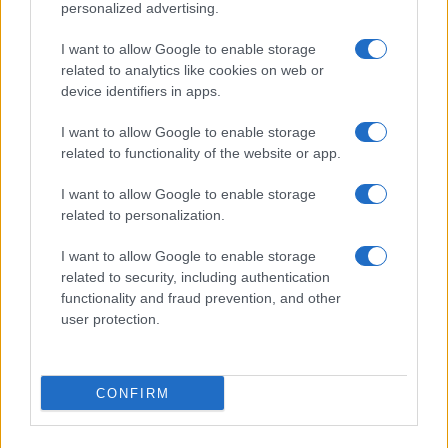
Condividi l'articolo
personalized advertising.
F
T
Pi
W
S
I want to allow Google to enable storage
a
w
n
h
h
related to analytics like cookies on web or
device identifiers in apps.
ce
it
te
at
a
Articolo precedente
b
te
re
s
re
I want to allow Google to enable storage
Prossimo articolo
related to functionality of the website or app.
o
r
st
A
I want to allow Google to enable storage
o
p
related to personalization.
NOTIZIE RECENTI
k
p
I want to allow Google to enable storage
related to security, including authentication
Le previsioni meteo per il weekend a Olbia e in
functionality and fraud prevention, and other
Gallura
user protection.
Michelle Hunziker in Gallura, bella anche dal
vivo: un amico vip svela come fa
CONFIRM