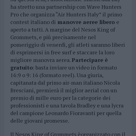
ha stretto una partnership con Wave Hunters
Pro che organizza “Air Hunters Italy” il primo
contest italiano di
manovre aeree libero
e
aperto a tutti. A margine del Nesos King of
Grommets, e più precisamente nel
pomeriggio di venerdì, gli atleti saranno liberi
di esprimersi in free surf e staccare la loro
migliore manovra aerea.
Partecipare è
gratuito
: basta inviare un video in formato
16:9 o 9: 16 (formato reel). Una giuria,
capitanata dal primo air-man italiano Nicola
Bresciani, premierà il miglior aerial con un
premio di mille euro per la categorie dei
professionisti e una tavola Bradley e una lycra
del campione Leonardo Fioravanti per quella
delle giovani promesse.
Il Nesos King of Grommets èorganizzato con il