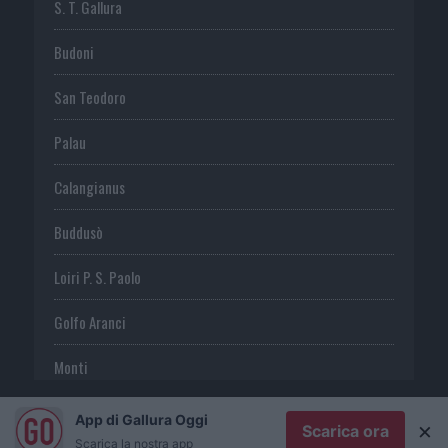
S. T. Gallura
Budoni
San Teodoro
Palau
Calangianus
Buddusò
Loiri P. S. Paolo
Golfo Aranci
Monti
Telti
App di Gallura Oggi
×
Scarica ora
Scarica la nostra app