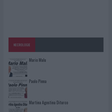
NECROLOGIE
Mario Malu
Paolo Pinna
Martina Agostina Diturco