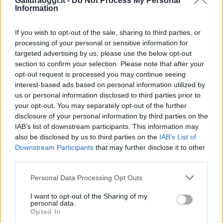
Galluraoggi.it -
Do Not Process My Personal
Information
Vuoi rimuovere le pubblicità nazionali?
If you wish to opt-out of the sale, sharing to third parties, or
processing of your personal or sensitive information for
Puoi abbonarti a
soli € 1,10 al mese
targeted advertising by us, please use the below opt-out
cliccando
qui
section to confirm your selection. Please note that after your
opt-out request is processed you may continue seeing
interest-based ads based on personal information utilized by
Sei già abbonato?
us or personal information disclosed to third parties prior to
your opt-out. You may separately opt-out of the further
Puoi effettuare l'accesso andando nella
disclosure of your personal information by third parties on the
sezione
Login
dal menù del sito o
IAB’s list of downstream participants. This information may
also be disclosed by us to third parties on the
IAB’s List of
cliccando
qui
Downstream Participants
that may further disclose it to other
third parties.
Please note that this website/app uses one or more Google
TEMI:
Isola Rossa
Marinedda Bay
Personal Data Processing Opt Outs
services and may gather and store information including but
Surf Isola Rossa
not limited to your visit or usage behaviour. You may click to
I want to opt-out of the Sharing of my
personal data.
grant or deny consent to Google and its third-party tags to
Inviaci le tue segnalazioni,
Opted In
use your data for below specified purposes in below Google