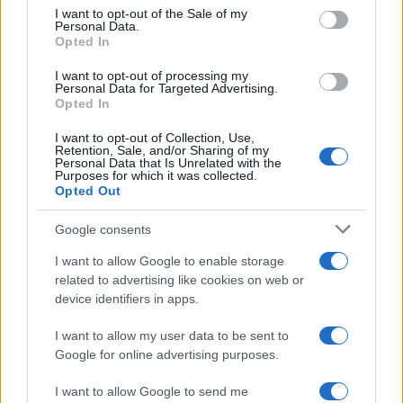
i tuoi video e le tue foto
consent section.
I want to opt-out of the Sale of my
Su WhatsApp al numero +39
Personal Data.
Opted In
345 356 7512
I want to opt-out of processing my
Personal Data for Targeted Advertising.
Opted In
Notizie in tempo reale?
I want to opt-out of Collection, Use,
Retention, Sale, and/or Sharing of my
Entra nel canale telegram di
Personal Data that Is Unrelated with the
Purposes for which it was collected.
GalluraOggi.it
Opted Out
Google consents
I want to allow Google to enable storage
related to advertising like cookies on web or
Ricevi le nostre ultime news
device identifiers in apps.
da
Google News
I want to allow my user data to be sent to
Google for online advertising purposes.
I want to allow Google to send me