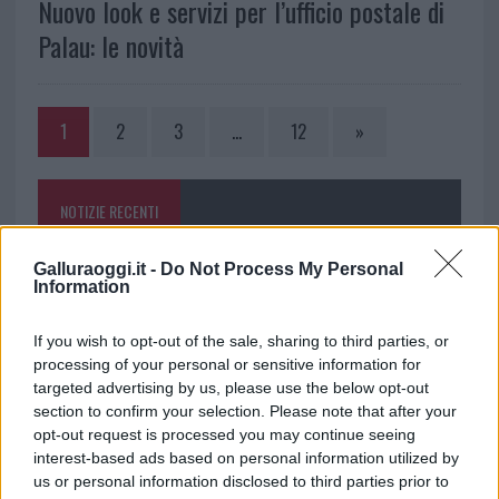
Nuovo look e servizi per l’ufficio postale di
Palau: le novità
1
2
3
…
12
»
NOTIZIE RECENTI
Galluraoggi.it -
Do Not Process My Personal
Michelle Hunziker in Gallura, bella anche dal
Information
vivo: un amico vip svela come fa
If you wish to opt-out of the sale, sharing to third parties, or
processing of your personal or sensitive information for
Calangianus, dopo le polemiche il centro
targeted advertising by us, please use the below opt-out
accoglienza minori chiude
section to confirm your selection. Please note that after your
opt-out request is processed you may continue seeing
interest-based ads based on personal information utilized by
Olbia, divieto di sosta contro spaccio e degrado:
us or personal information disclosed to third parties prior to
esplode la protesta