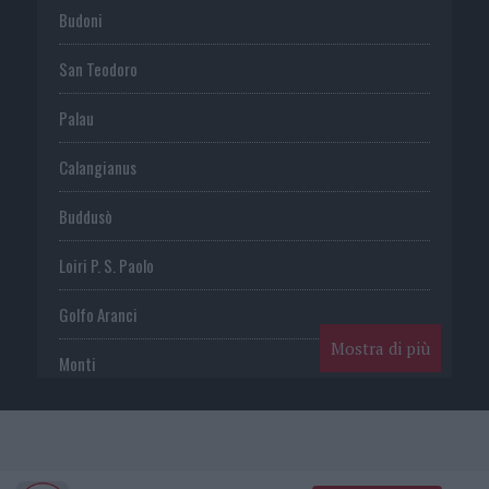
Budoni
San Teodoro
Palau
Calangianus
Buddusò
Loiri P. S. Paolo
Golfo Aranci
Mostra di più
Monti
Telti
S. Antonio di G.