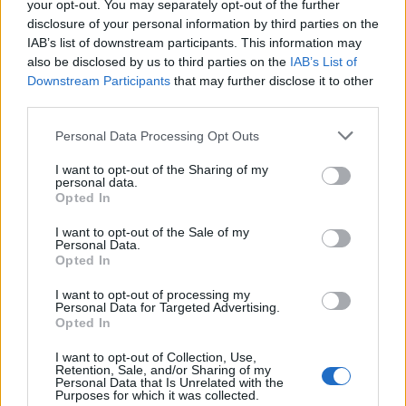
your opt-out. You may separately opt-out of the further
disclosure of your personal information by third parties on the
IAB’s list of downstream participants. This information may
Pausa caffè impeccabile: come scegliere la
also be disclosed by us to third parties on the
IAB’s List of
soluzione ideale per la casa e l’ufficio
Downstream Participants
that may further disclose it to other
third parties.
Monte Pino, la fine di un lungo dolore: storia e
Please note that this website/app uses one or more Google
Personal Data Processing Opt Outs
rinascita della strada che segnò la Gallura
services and may gather and store information including but
not limited to your visit or usage behaviour. You may click to
I want to opt-out of the Sharing of my
personal data.
grant or deny consent to Google and its third-party tags to
Opted In
Raid nelle campagne di Berchidda, rischio per
use your data for below specified purposes in below Google
la rete elettrica
consent section.
I want to opt-out of the Sale of my
Personal Data.
Opted In
Monte Pino, via i cancelli del cantiere: la Gallura
I want to opt-out of processing my
ritrova la strada
Personal Data for Targeted Advertising.
Opted In
I want to opt-out of Collection, Use,
Retention, Sale, and/or Sharing of my
Personal Data that Is Unrelated with the
Purposes for which it was collected.