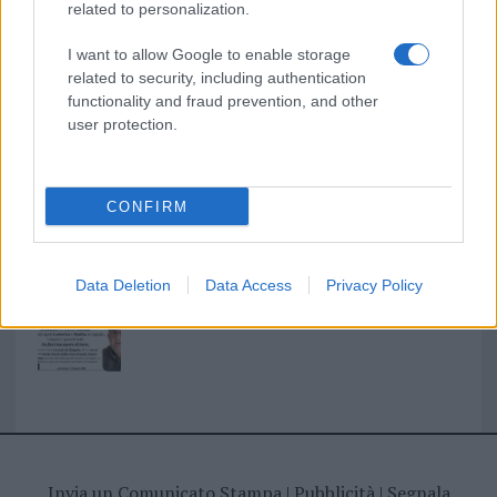
related to personalization.
I nostri cari
I want to allow Google to enable storage
related to security, including authentication
functionality and fraud prevention, and other
I nostri cari
user protection.
I nostri cari
CONFIRM
Data Deletion
Data Access
Privacy Policy
Giovannimaria Cabras
Invia un Comunicato Stampa
|
Pubblicità
|
Segnala