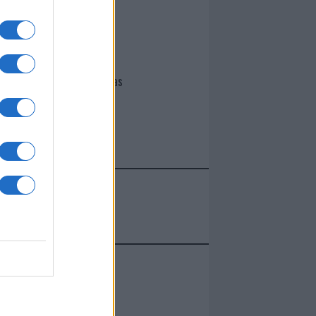
I nostri cari
Giovannimaria Cabras