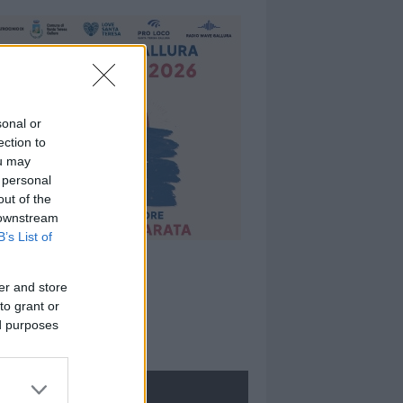
sonal or
ection to
ou may
 personal
out of the
 downstream
B’s List of
er and store
to grant or
ed purposes
ROLOGIE