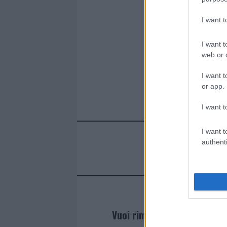
I want 
I want t
web or d
I want t
or app.
I want t
I want t
authenti
Vuoi rimanere sempre agg