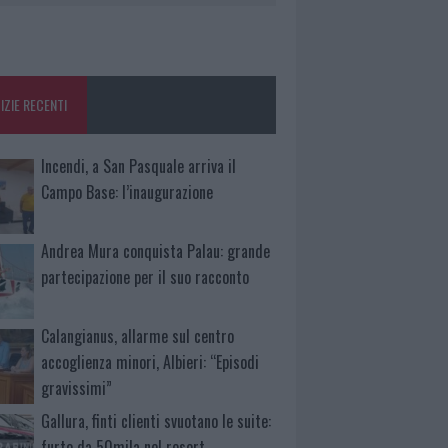
IZIE RECENTI
Incendi, a San Pasquale arriva il
Campo Base: l’inaugurazione
Andrea Mura conquista Palau: grande
partecipazione per il suo racconto
Calangianus, allarme sul centro
accoglienza minori, Albieri: “Episodi
gravissimi”
Gallura, finti clienti svuotano le suite:
furto da 50mila nel resort