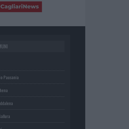
MUNI
io Pausania
chena
ddalena
Gallura