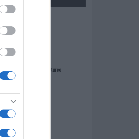
Mario Malu
Paolo Pinna
Martina Agostina Diturco
I nostri cari
I nostri cari