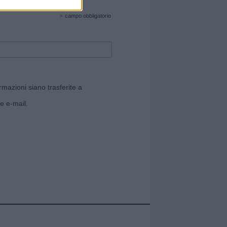
cate sul sito web!
*
campo obbligatorio
rmazioni siano trasferite a
e e-mail.