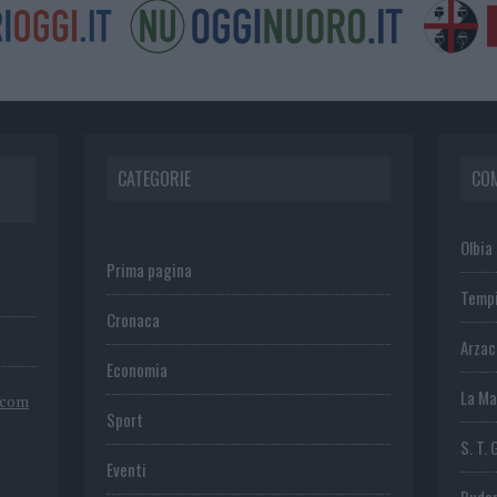
CATEGORIE
CO
Olbia
Prima pagina
Temp
Cronaca
Arza
Economia
La Ma
.com
Sport
S. T. 
Eventi