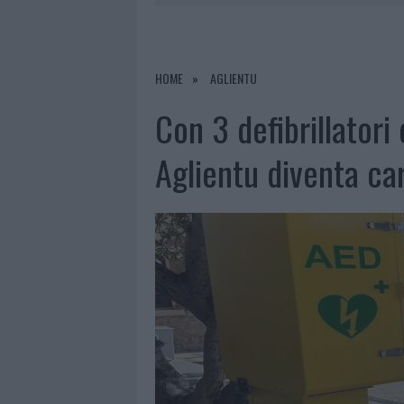
6 AGOSTO 2026
|
INCENDI, A SAN PASQUALE ARRIV
6 AGOSTO 2026
|
ANDREA MURA CONQUISTA PALAU
HOME
AGLIENTU
6 AGOSTO 2026
|
CALANGIANUS, ALLARME SUL CENT
Con 3 defibrillatori
Aglientu diventa ca