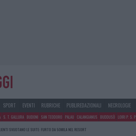
SPORT
EVENTI
RUBRICHE
PUBLIREDAZIONALI
NECROLOGIE
A
S. T. GALLURA
BUDONI
SAN TEODORO
PALAU
CALANGIANUS
BUDDUSÒ
LOIRI P. S. 
CLIENTI SVUOTANO LE SUITE: FURTO DA 50MILA NEL RESORT
GOSTO, SOLE E CALDO TORNANO PROTAGONISTI