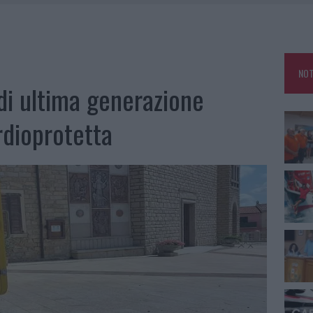
A IL CAMPO BASE: L’INAUGURAZIONE
: GRANDE PARTECIPAZIONE PER IL SUO RACCONTO
RO ACCOGLIENZA MINORI, ALBIERI: “EPISODI GRAVISSIMI”
NOT
 di ultima generazione
rdioprotetta