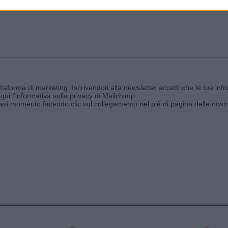
ggi e ricevi le nostre email periodiche contenenti le ultime notizie pubbli
aforma di marketing. Iscrivendoti alla newsletter accetti che le tue info
qui l'informativa sulla privacy di Mailchimp
.
siasi momento facendo clic sul collegamento nel piè di pagina delle nostr