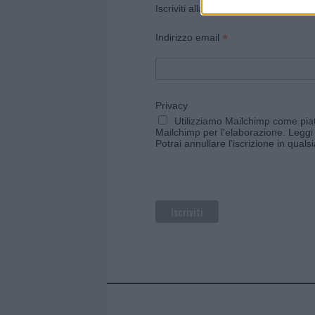
Iscriviti alla newsletter di Gallura O
*
Indirizzo email
Privacy
Utilizziamo Mailchimp come piatt
Mailchimp per l'elaborazione.
Leggi 
Potrai annullare l'iscrizione in qual