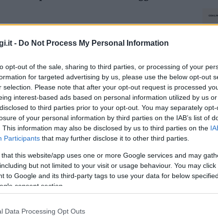
azionali?
i.it -
Do Not Process My Personal Information
 mese
cliccando
qui
to opt-out of the sale, sharing to third parties, or processing of your per
formation for targeted advertising by us, please use the below opt-out s
r selection. Please note that after your opt-out request is processed y
eing interest-based ads based on personal information utilized by us or
disclosed to third parties prior to your opt-out. You may separately opt-
do nella sezione
Login
dal menù del sito o
losure of your personal information by third parties on the IAB’s list of
. This information may also be disclosed by us to third parties on the
IA
Participants
that may further disclose it to other third parties.
 that this website/app uses one or more Google services and may gath
Defibrillatori Aglientu
Defibrillatori Rena Majore
including but not limited to your visit or usage behaviour. You may click 
 to Google and its third-party tags to use your data for below specifi
ogle consent section.
l Data Processing Opt Outs
NEC