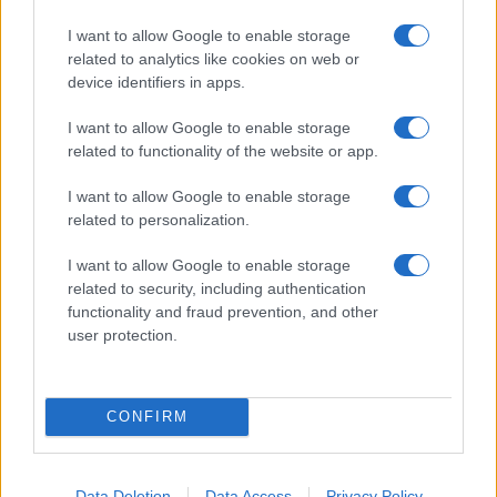
I nostri cari
I want to allow Google to enable storage
related to analytics like cookies on web or
device identifiers in apps.
I nostri cari
I want to allow Google to enable storage
related to functionality of the website or app.
I want to allow Google to enable storage
I nostri cari
related to personalization.
I want to allow Google to enable storage
related to security, including authentication
Giovannimaria Cabras
functionality and fraud prevention, and other
user protection.
CONFIRM
Invia un Comunicato Stampa
|
Pubblicità
|
Segnala
Data Deletion
Data Access
Privacy Policy