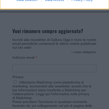
Vuoi rimanere sempre aggiornato?
Iscriviti alla newsletter di Gallura Oggi e ricevi le nostre
email periodiche contenenti le ultime notizie pubblicate
sul sito web!
*
campo obbligatorio
*
Indirizzo email
Privacy
Utilizziamo Mailchimp come piattaforma di
marketing. Iscrivendoti alla newsletter accetti che le
tue informazioni siano trasferite a Mailchimp per
l'elaborazione.
Leggi qui l'informativa sulla privacy
di Mailchimp
.
Potrai annullare l'iscrizione in qualsiasi momento
facendo clic sul collegamento nel piè di pagina delle