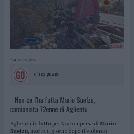
7 AGOSTO 2024
di
realpower
Non ce l’ha fatta Mario Suelzu,
camionista 72enne di Aglientu
Aglientu in lutto per la scomparsa di
Mario
Suelzu
, morto il giorno dopo il violento