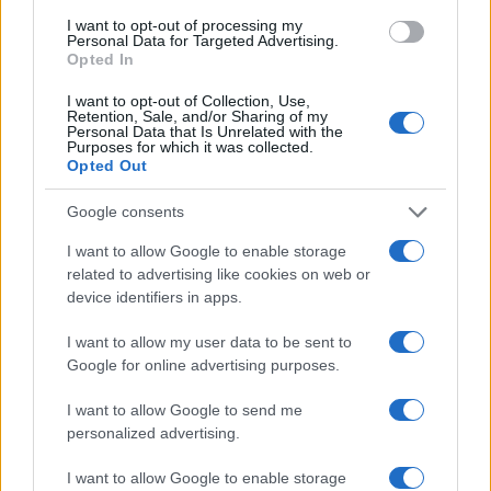
b
te
re
s
re
Prossimo articolo
I want to opt-out of processing my
Personal Data for Targeted Advertising.
o
r
st
A
Opted In
o
p
I want to opt-out of Collection, Use,
NOTIZIE RECENTI
k
p
Retention, Sale, and/or Sharing of my
Personal Data that Is Unrelated with the
Purposes for which it was collected.
Opted Out
Rapina a Porto Rotondo, due uomini fermati dai
carabinieri
Google consents
I want to allow Google to enable storage
Auto prende fuoco sulla strada statale 125 a
related to advertising like cookies on web or
Olbia, cosa è successo
device identifiers in apps.
I want to allow my user data to be sent to
Incidente sulla 125 a Olbia, due auto coinvolte:
Google for online advertising purposes.
danni ingenti
I want to allow Google to send me
personalized advertising.
Auto finisce contro un muretto, un ferito ad
I want to allow Google to enable storage
Arzachena