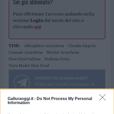
Sei già abbonato?
Puoi effettuare l'accesso andando nella
sezione
Login
dal menù del sito o
cliccando
qui
TEMI:
Alberghiero Arzachena
Claudia Giagoni
Comune Arzachena
Notizie Arzachena
Slow Food Gallura
Stefania Fresu
Terra Madre Slow Food
Notizie in tempo reale?
Entra nel canale telegram di
GalluraOggi.it
Galluraoggi.it -
Do Not Process My Personal
Information