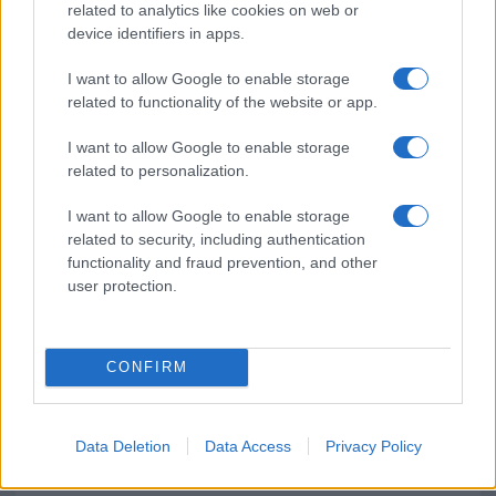
related to analytics like cookies on web or
device identifiers in apps.
Incidente a Baia Sardinia, scontro tra auto e
I want to allow Google to enable storage
moto: un ferito
related to functionality of the website or app.
I want to allow Google to enable storage
Olbia, le previsioni meteo per lunedì 10 agosto
related to personalization.
2026
I want to allow Google to enable storage
related to security, including authentication
Le ultime offerte di lavoro a Olbia e in Gallura
functionality and fraud prevention, and other
user protection.
CONFIRM
Data Deletion
Data Access
Privacy Policy