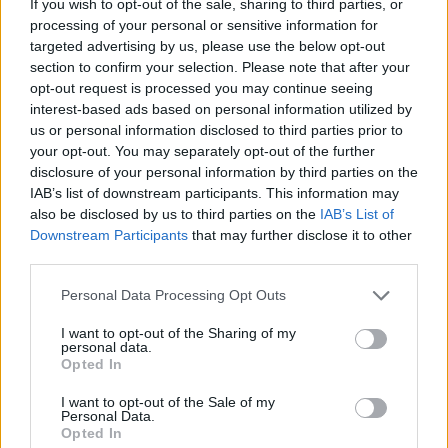
Inviaci le tue segnalazioni,
If you wish to opt-out of the sale, sharing to third parties, or
processing of your personal or sensitive information for
i tuoi video e le tue foto
targeted advertising by us, please use the below opt-out
Su WhatsApp al numero +39
section to confirm your selection. Please note that after your
345 356 7512
opt-out request is processed you may continue seeing
interest-based ads based on personal information utilized by
us or personal information disclosed to third parties prior to
your opt-out. You may separately opt-out of the further
disclosure of your personal information by third parties on the
IAB’s list of downstream participants. This information may
Ricevi le nostre ultime news
also be disclosed by us to third parties on the
IAB’s List of
Downstream Participants
that may further disclose it to other
da
Google News
third parties.
Please note that this website/app uses one or more Google
Personal Data Processing Opt Outs
services and may gather and store information including but
Condividi l'articolo
not limited to your visit or usage behaviour. You may click to
I want to opt-out of the Sharing of my
personal data.
grant or deny consent to Google and its third-party tags to
F
T
Pi
W
S
Opted In
use your data for below specified purposes in below Google
a
w
n
h
h
consent section.
I want to opt-out of the Sale of my
Personal Data.
ce
it
te
at
a
Opted In
Articolo precedente