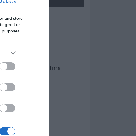
B’s List of
Mario Malu
er and store
to grant or
ed purposes
Paolo Pinna
Martina Agostina Diturco
I nostri cari
I nostri cari