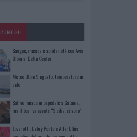
IZIE RECENTI
Sangue, musica e solidarietà con Avis
Olbia al Delta Center
Meteo Olbia 9 agosto, temperature in
calo
Salmo finisce in ospedale a Catania,
ma il tour va avanti: “Sicilia, ci sono”
Jovanotti, Gabry Ponte e Alfa: Olbia
ombelico del mondo per una notte