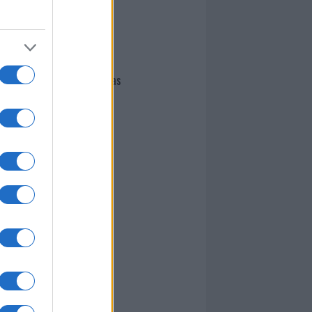
I nostri cari
Giovannimaria Cabras