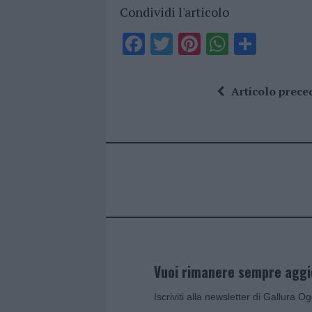
Condividi l'articolo
F
T
Pi
W
S
a
w
n
h
h
ce
it
te
at
a
Articolo prece
b
te
re
s
re
o
r
st
A
o
p
k
p
Vuoi rimanere sempre agg
Iscriviti alla newsletter di Gallura O