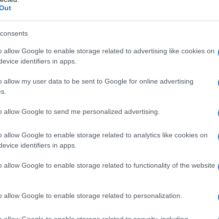
Out
oltre questa operazione – le forze dell’ordine
consents
, passanti e pure
negozi
. Diverse le forme di
n segnale tangibile ai cittadini.
o allow Google to enable storage related to advertising like cookies on
evice identifiers in apps.
o allow my user data to be sent to Google for online advertising
s.
azionali?
to allow Google to send me personalized advertising.
 mese
cliccando
qui
o allow Google to enable storage related to analytics like cookies on
evice identifiers in apps.
o allow Google to enable storage related to functionality of the website
do nella sezione
Login
dal menù del sito o
o allow Google to enable storage related to personalization.
o allow Google to enable storage related to security, including