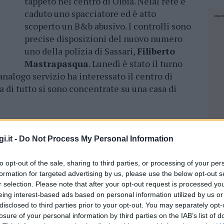
tappeto nel centro di Olbia. Nelal rete è
caduto uno spacciatore ed è atto
scoperto un B&b abusivo. I controlli sono
precise disposizioni del nuovo numero
uno della polizia di Sassari,
Filiberto
Mastrapasqua
. Lunedì è stato il turno
analogo servizio ha interessato il centro di
ma di tutto si sono concentrate su una casa di
agli Uffici operanti in quanto abituale dimora
na nota -. Soggetto gravato da numerosi
i.it -
Do Not Process My Personal Information
 nel recente passato, sono occorsi numerosi
ell’Ordine a causa delle continue intemperanze
to opt-out of the sale, sharing to third parties, or processing of your per
osto, oltre al proprietario sono risultati essere
formation for targeted advertising by us, please use the below opt-out s
r selection. Please note that after your opt-out request is processed y
zionalità straniera due dei quali irregolari con
eing interest-based ads based on personal information utilized by us or
giorno nel territorio nazionale”.
disclosed to third parties prior to your opt-out. You may separately opt-
losure of your personal information by third parties on the IAB’s list of
NEC
el centro storico di Sassari, identificate