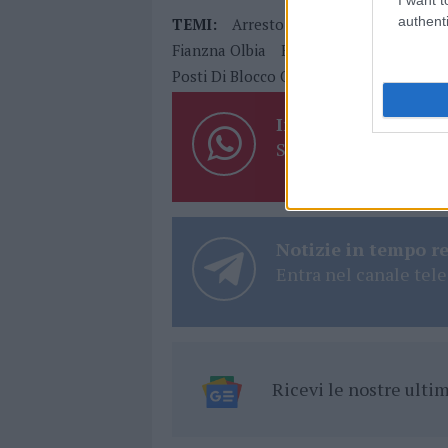
authenti
TEMI:
Arresto Olbia
B&b Abusivo Ol
Fianzna Olbia
Filiberto Mastrapasqua
Posti Di Blocco Olbia
Questura Sassari
Inviaci le tue segna
Su WhatsApp al nume
Notizie in tempo r
Entra nel canale tele
Ricevi le nostre ult