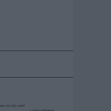
cate sul sito web!
*
campo obbligatorio