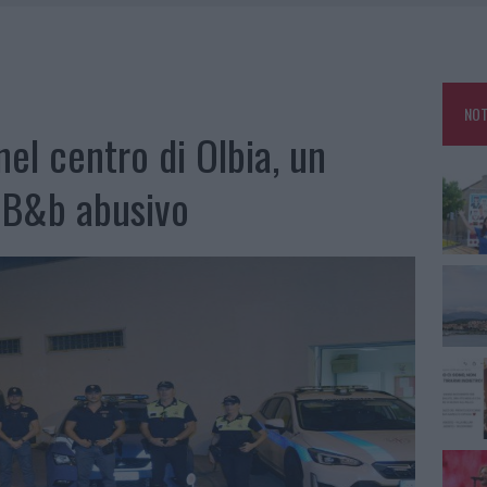
TANIA, MA IL TOUR VA AVANTI: “SICILIA, CI SONO”
A: OLBIA OMBELICO DEL MONDO PER UNA NOTTE
, LA VICESINDACO: “ORGOGLIO E DISCREZIONE PER VISITA PRIVATA”
NOT
CON AVIS OLBIA AL DELTA CENTER
nel centro di Olbia, un
 B&b abusivo