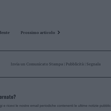
dente
Prossimo articolo
Invia un Comunicato Stampa
|
Pubblicità
|
Segnala
iornato?
ggi e ricevi le nostre email periodiche contenenti le ultime notizie pubbli