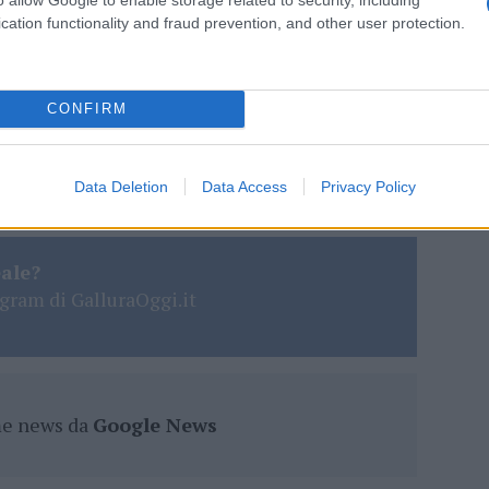
cation functionality and fraud prevention, and other user protection.
bia
Commissariato Olbia
Controlli Olbia
Notizie Olbia
Polizia Lcoale Olbia
Polizia Olbia
Sicurezza Olbia
CONFIRM
lazioni, i tuoi video e le tue foto
ro +39 345 356 7512
Data Deletion
Data Access
Privacy Policy
eale?
gram di GalluraOggi.it
ime news da
Google News