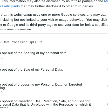
. This information may also be disclosed by us to third parties on the
IA
Participants
that may further disclose it to other third parties.
 that this website/app uses one or more Google services and may gath
including but not limited to your visit or usage behaviour. You may click 
 to Google and its third-party tags to use your data for below specifi
quisizione in esito alla quale, anche grazie al
ogle consent section.
ile appositamente fatte intervenire, è stata
nza stupefacente. È risultato inoltre che il
l Data Processing Opt Outs
tava, in modo del tutto abusivo, l’attività di
o opt-out of the Sharing of my personal data.
ieri trovati sul posto hanno ammesso di
In
o dell’utilizzo delle utenze acqua, gas ed
izia -. L’uomo è stato posto a disposizione
o opt-out of the Sale of my Personal Data.
esponsabilità ascrittegli, mentre l’immobile è
In
l’altro, l’abitazione adibita ad “hotel”,
 sotto il profilo strutturale ed igienico-
to opt-out of processing my Personal Data for Targeted
ing.
tuali provvedimenti anche in tal senso.
In
nunce e 3.405 controlli: la calda estate
o opt-out of Collection, Use, Retention, Sale, and/or Sharing
ersonal Data that Is Unrelated with the Purposes for which it
lected.