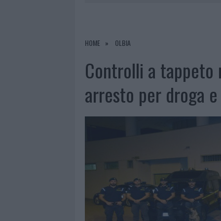
8 AGOSTO 2026
|
SALMO FINISCE IN OSPEDALE A CA
8 AGOSTO 2026
|
JOVANOTTI, GABRY PONTE E ALF
8 AGOSTO 2026
|
GIORGIA MELONI A LA MADDALENA
HOME
OLBIA
8 AGOSTO 2026
|
SANGUE, MUSICA E SOLIDARIETÀ 
Controlli a tappeto 
arresto per droga e