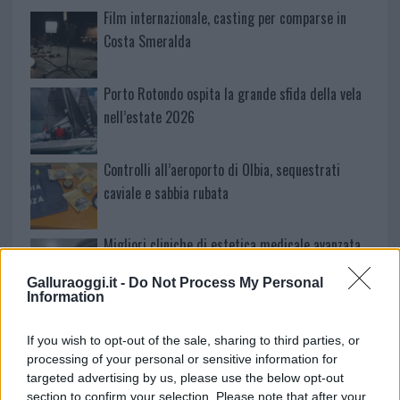
Film internazionale, casting per comparse in
Costa Smeralda
Porto Rotondo ospita la grande sfida della vela
nell’estate 2026
Controlli all’aeroporto di Olbia, sequestrati
caviale e sabbia rubata
Migliori cliniche di estetica medicale avanzata
in Europa: classifica dei 5 centri di riferimento
Galluraoggi.it -
Do Not Process My Personal
pe…
Information
Incendi, a San Pasquale arriva il Campo Base:
If you wish to opt-out of the sale, sharing to third parties, or
l’inaugurazione
processing of your personal or sensitive information for
targeted advertising by us, please use the below opt-out
Andrea Mura conquista Palau: grande
section to confirm your selection. Please note that after your