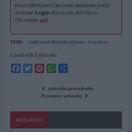
Puoi effettuare l'accesso andando nella
sezione
Login
dal menù del sito o
cliccando
qui
TEMI:
Auditorium Multidisciplinare Arzachena
Condividi l'articolo
F
T
Pi
W
S
a
w
n
h
h
ce
it
te
at
a
Articolo precedente
b
te
re
s
re
Prossimo articolo
o
r
st
A
o
p
NOTIZIE RECENTI
k
p