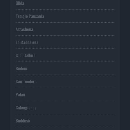
Olbia
Tempio Pausania
Arzachena
La Maddalena
S. T. Gallura
Budoni
San Teodoro
Palau
Calangianus
Buddusò