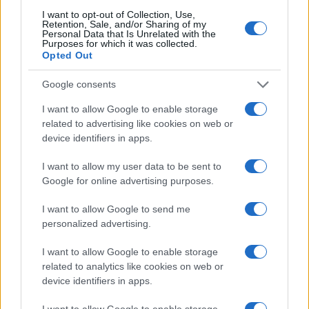
I want to opt-out of Collection, Use,
Retention, Sale, and/or Sharing of my
Personal Data that Is Unrelated with the
Paolo Pinna
Purposes for which it was collected.
Opted Out
Google consents
Martina Agostina Diturco
I want to allow Google to enable storage
related to advertising like cookies on web or
device identifiers in apps.
I nostri cari
I want to allow my user data to be sent to
Google for online advertising purposes.
I want to allow Google to send me
I nostri cari
personalized advertising.
I want to allow Google to enable storage
related to analytics like cookies on web or
I nostri cari
device identifiers in apps.
I want to allow Google to enable storage