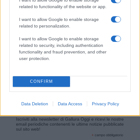
related to functionality of the website or app.
Giovannimaria Cabras
I want to allow Google to enable storage
related to personalization.
I want to allow Google to enable storage
related to security, including authentication
functionality and fraud prevention, and other
user protection.
Invia un Comunicato Stampa
|
Pubblicità
|
Segnala
CONFIRM
Data Deletion
Data Access
Privacy Policy
Vuoi rimanere sempre aggiornato?
Iscriviti alla newsletter di Gallura Oggi e ricevi le nostre
email periodiche contenenti le ultime notizie pubblicate
sul sito web!
*
campo obbligatorio