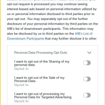
opt-out request is processed you may continue seeing
partecipazione per il suo racconto
interest-based ads based on personal information utilized by
us or personal information disclosed to third parties prior to
Calangianus, allarme sul centro accoglienza
your opt-out. You may separately opt-out of the further
disclosure of your personal information by third parties on the
minori, Albieri: “Episodi gravissimi”
IAB’s list of downstream participants. This information may
also be disclosed by us to third parties on the
IAB’s List of
Downstream Participants
that may further disclose it to other
third parties.
Please note that this website/app uses one or more Google
Personal Data Processing Opt Outs
services and may gather and store information including but
not limited to your visit or usage behaviour. You may click to
I want to opt-out of the Sharing of my
personal data.
grant or deny consent to Google and its third-party tags to
Opted In
use your data for below specified purposes in below Google
consent section.
I want to opt-out of the Sale of my
Personal Data.
NECROLOGIE
Opted In
I want to opt-out of processing my
Personal Data for Targeted Advertising.
Mario Malu
Opted In