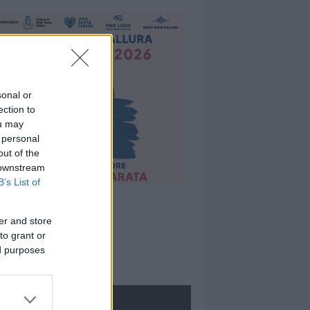
sonal or
ection to
ou may
 personal
out of the
 downstream
B’s List of
er and store
to grant or
ed purposes
ROLOGIE