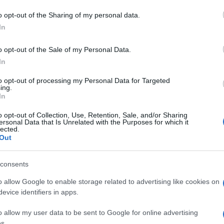
o opt-out of the Sharing of my personal data.
In
cidente Arzachena
Notizie Arzachena
o opt-out of the Sale of my Personal Data.
In
to opt-out of processing my Personal Data for Targeted
ing.
In
o opt-out of Collection, Use, Retention, Sale, and/or Sharing
ersonal Data that Is Unrelated with the Purposes for which it
lected.
dente
Prossimo articolo
Out
consents
o allow Google to enable storage related to advertising like cookies on
evice identifiers in apps.
o allow my user data to be sent to Google for online advertising
s.