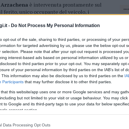
di Arzachena
è intervenuta prontamente sul
il ferito, unico occupante del veicolo, i
 l’intera cappotta dell’auto. Successivamente,
dei
sanitari del 118-Areus
, giunti
i.it -
Do Not Process My Personal Information
to opt-out of the sale, sharing to third parties, or processing of your per
ti per effettuare i rilievi del caso e
formation for targeted advertising by us, please use the below opt-out s
r selection. Please note that after your opt-out request is processed y
te. Al momento, le condizioni del ferito non
eing interest-based ads based on personal information utilized by us or
ni per chiarire la
dinamica dell’accaduto
.
disclosed to third parties prior to your opt-out. You may separately opt-
losure of your personal information by third parties on the IAB’s list of
. This information may also be disclosed by us to third parties on the
IA
azionali?
Participants
that may further disclose it to other third parties.
 that this website/app uses one or more Google services and may gath
 mese
cliccando
qui
including but not limited to your visit or usage behaviour. You may click 
 to Google and its third-party tags to use your data for below specifi
ogle consent section.
do nella sezione
Login
dal menù del sito o
l Data Processing Opt Outs
NEC