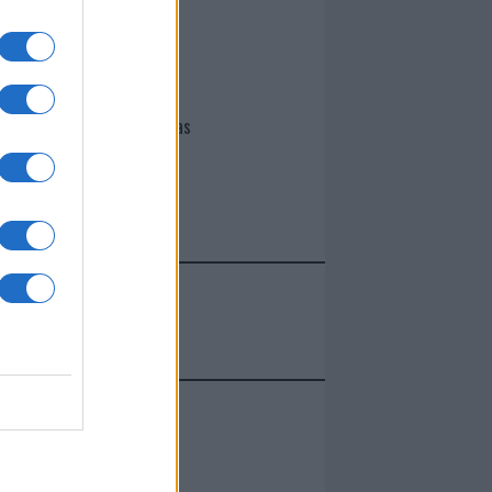
I nostri cari
Giovannimaria Cabras