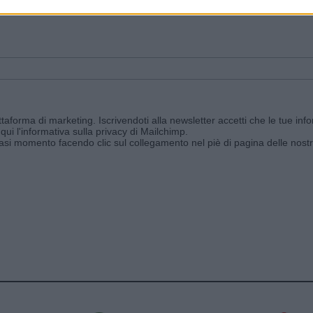
ggi e ricevi le nostre email periodiche contenenti le ultime notizie pubbli
aforma di marketing. Iscrivendoti alla newsletter accetti che le tue info
qui l'informativa sulla privacy di Mailchimp
.
siasi momento facendo clic sul collegamento nel piè di pagina delle nostr