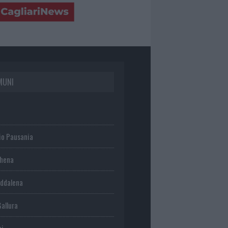
MUNI
io Pausania
chena
ddalena
Gallura