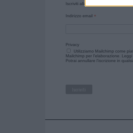
Iscriviti alla newsletter di Gallura O
*
Indirizzo email
Privacy
Utilizziamo Mailchimp come piatt
Mailchimp per l'elaborazione.
Leggi 
Potrai annullare l'iscrizione in qual