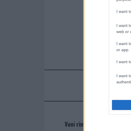
I want 
I want t
web or d
I want t
or app.
I want t
I want t
authenti
Vuoi rimanere sempre agg