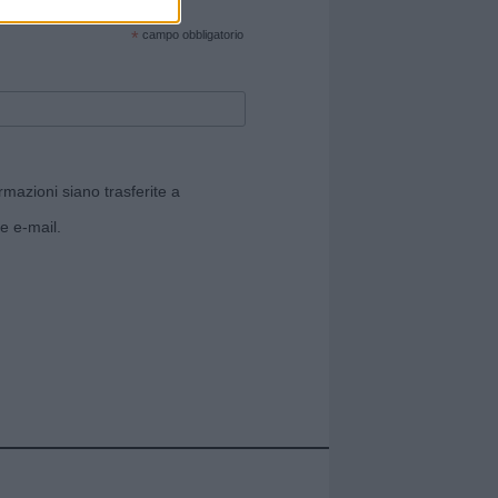
cate sul sito web!
*
campo obbligatorio
rmazioni siano trasferite a
e e-mail.