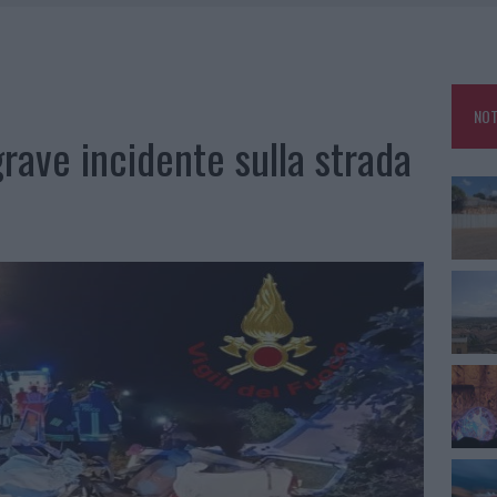
RA, DA JOVANOTTI ALLA ZUPPA GALLURESE: GLI APPUNTAMENTI DA NON
ARMORA, PARCHEGGIO PROVVISORIO A LA MADDALENA
NOT
FALSI INCARICATI BUSSANO ALLE PORTE
rave incidente sulla strada
A OLBIA, LA PRIMA AL MOLO BRIN È UN SUCCESSO