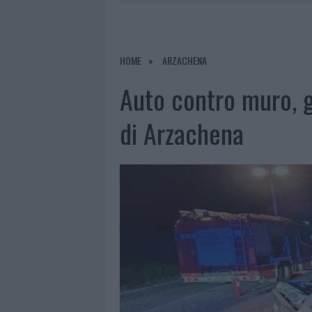
6 AGOSTO 2026
|
EVENTI IN GALLU
PERDERE
6 AGOSTO 2026
|
NUOVI POSTI AUTO IN VIA LA M
HOME
ARZACHENA
6 AGOSTO 2026
|
ALLARME TRUFFE A BERCHIDDA, 
Auto contro muro, g
6 AGOSTO 2026
|
NOTRE-DAME DE PARIS CONQUIST
di Arzachena