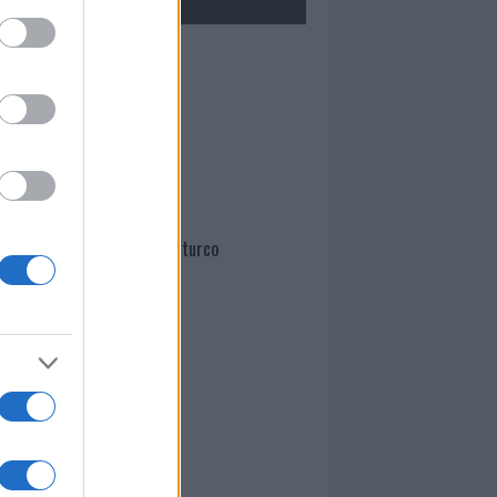
Mario Malu
Paolo Pinna
Martina Agostina Diturco
I nostri cari
I nostri cari