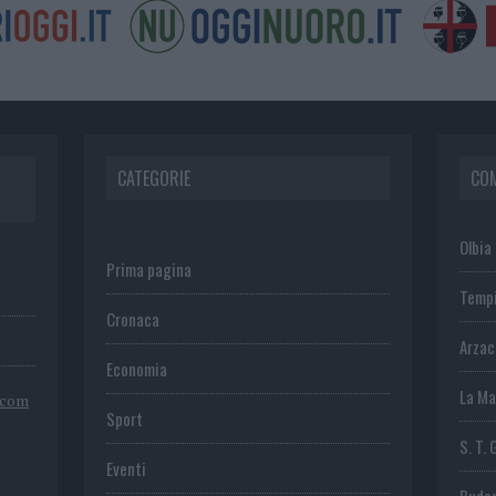
CATEGORIE
CO
Olbia
Prima pagina
Temp
Cronaca
Arza
Economia
La Ma
.com
Sport
S. T. 
Eventi