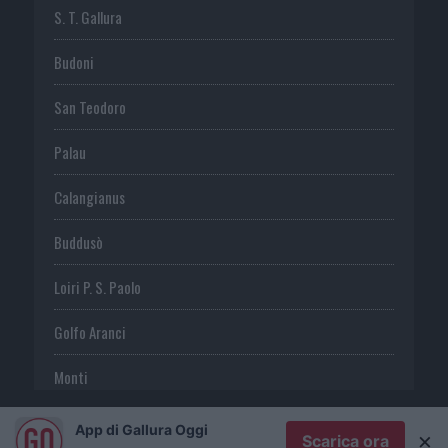
S. T. Gallura
Budoni
San Teodoro
Palau
Calangianus
Buddusò
Loiri P. S. Paolo
Golfo Aranci
Monti
Telti
App di Gallura Oggi
×
Scarica ora