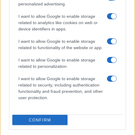
Calangianus, dopo le polemiche il centro
personalized advertising.
accoglienza minori chiude
I want to allow Google to enable storage
related to analytics like cookies on web or
device identifiers in apps.
Olbia, divieto di sosta contro spaccio e degrado:
esplode la protesta
I want to allow Google to enable storage
related to functionality of the website or app.
Pausa caffè impeccabile: come scegliere la
I want to allow Google to enable storage
soluzione ideale per la casa e l’ufficio
related to personalization.
I want to allow Google to enable storage
Monte Pino, la fine di un lungo dolore: storia e
related to security, including authentication
rinascita della strada che segnò la Gallura
functionality and fraud prevention, and other
user protection.
Raid nelle campagne di Berchidda, rischio per
la rete elettrica
CONFIRM