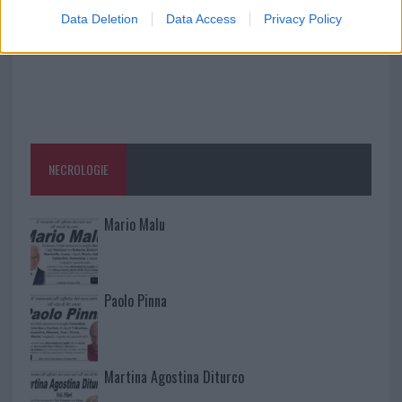
Data Deletion
Data Access
Privacy Policy
NECROLOGIE
Mario Malu
Paolo Pinna
Martina Agostina Diturco