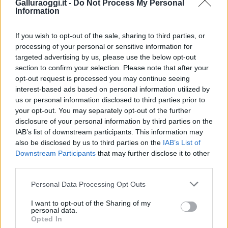
Galluraoggi.it -
Do Not Process My Personal
Entra nel canale telegram di
Information
GalluraOggi.it
If you wish to opt-out of the sale, sharing to third parties, or
processing of your personal or sensitive information for
targeted advertising by us, please use the below opt-out
section to confirm your selection. Please note that after your
Inviaci le tue segnalazioni,
opt-out request is processed you may continue seeing
i tuoi video e le tue foto
interest-based ads based on personal information utilized by
Su WhatsApp al numero +39
us or personal information disclosed to third parties prior to
345 356 7512
your opt-out. You may separately opt-out of the further
disclosure of your personal information by third parties on the
IAB’s list of downstream participants. This information may
also be disclosed by us to third parties on the
IAB’s List of
Downstream Participants
that may further disclose it to other
third parties.
Ricevi le nostre ultime news
Please note that this website/app uses one or more Google
Personal Data Processing Opt Outs
services and may gather and store information including but
da
Google News
not limited to your visit or usage behaviour. You may click to
I want to opt-out of the Sharing of my
personal data.
grant or deny consent to Google and its third-party tags to
Opted In
use your data for below specified purposes in below Google