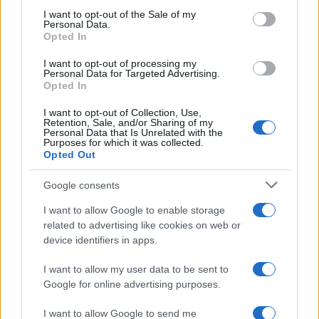
Condividi l'articolo
consent section.
I want to opt-out of the Sale of my
Personal Data.
F
T
Pi
W
S
Opted In
a
w
n
h
h
I want to opt-out of processing my
Personal Data for Targeted Advertising.
ce
it
te
at
a
Opted In
Articolo precedente
b
te
re
s
re
Prossimo articolo
I want to opt-out of Collection, Use,
Retention, Sale, and/or Sharing of my
o
r
st
A
Personal Data that Is Unrelated with the
Purposes for which it was collected.
o
p
Opted Out
NOTIZIE RECENTI
k
p
Google consents
Le previsioni meteo per il weekend a Olbia e in
I want to allow Google to enable storage
related to advertising like cookies on web or
Gallura
device identifiers in apps.
Michelle Hunziker in Gallura, bella anche dal
I want to allow my user data to be sent to
Google for online advertising purposes.
vivo: un amico vip svela come fa
I want to allow Google to send me