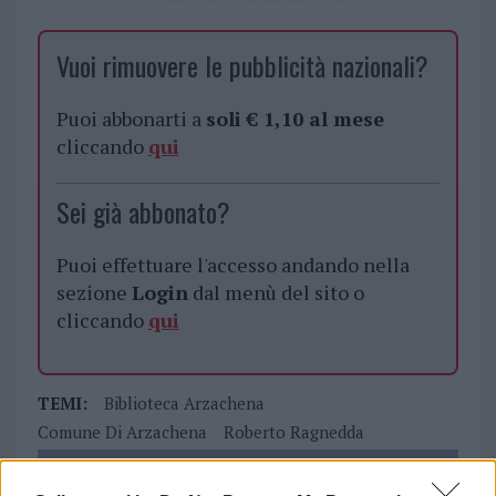
Vuoi rimuovere le pubblicità nazionali?
Puoi abbonarti a
soli € 1,10 al mese
cliccando
qui
Sei già abbonato?
Puoi effettuare l'accesso andando nella
sezione
Login
dal menù del sito o
cliccando
qui
TEMI:
Biblioteca Arzachena
Comune Di Arzachena
Roberto Ragnedda
Notizie in tempo reale?