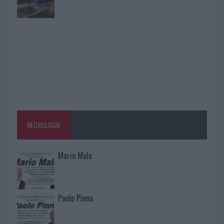
NECROLOGIE
Mario Malu
Paolo Pinna