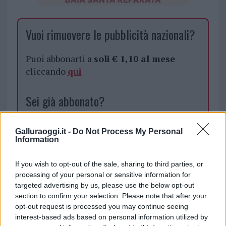
Vuoi rimuovere le pubblicità nazionali?
Puoi abbonarti a
soli € 1,10 al mese
cliccando
qui
Sei già abbonato?
Puoi effettuare l'accesso andando nella
Galluraoggi.it -
Do Not Process My Personal
sezione
Login
dal menù del sito o
Information
cliccando
qui
If you wish to opt-out of the sale, sharing to third parties, or
processing of your personal or sensitive information for
targeted advertising by us, please use the below opt-out
TEMI:
Aci Sport
Comune Di Arzachena
section to confirm your selection. Please note that after your
Consorzio Costa Smeralda
Notizie Arzachena
opt-out request is processed you may continue seeing
Rally Costa Smeralda
Regione Sardegna
interest-based ads based on personal information utilized by