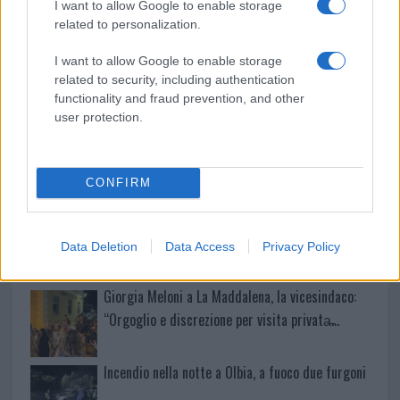
I want to allow Google to enable storage
Delta Center
related to personalization.
I want to allow Google to enable storage
Meteo Olbia 9 agosto, temperature in calo
related to security, including authentication
functionality and fraud prevention, and other
user protection.
Salmo finisce in ospedale a Catania, ma il tour
va avanti: “Sicilia, ci sono”
CONFIRM
Jovanotti, Gabry Ponte e Alfa: Olbia ombelico del
mondo per una notte
Data Deletion
Data Access
Privacy Policy
Giorgia Meloni a La Maddalena, la vicesindaco:
“Orgoglio e discrezione per visita privata̶…
Incendio nella notte a Olbia, a fuoco due furgoni