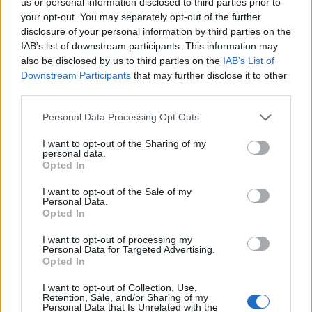
Roberto Consiglio
Roberto Ragnedda
us or personal information disclosed to third parties prior to
your opt-out. You may separately opt-out of the further
disclosure of your personal information by third parties on the
Notizie in tempo reale?
IAB’s list of downstream participants. This information may
Entra nel canale telegram di
also be disclosed by us to third parties on the
IAB’s List of
GalluraOggi.it
Downstream Participants
that may further disclose it to other
third parties.
Please note that this website/app uses one or more Google
Personal Data Processing Opt Outs
services and may gather and store information including but
Inviaci le tue segnalazioni,
not limited to your visit or usage behaviour. You may click to
I want to opt-out of the Sharing of my
personal data.
i tuoi video e le tue foto
grant or deny consent to Google and its third-party tags to
Opted In
Su WhatsApp al numero +39
use your data for below specified purposes in below Google
consent section.
345 356 7512
I want to opt-out of the Sale of my
Personal Data.
Opted In
I want to opt-out of processing my
Personal Data for Targeted Advertising.
Opted In
Ricevi le nostre ultime news
I want to opt-out of Collection, Use,
Retention, Sale, and/or Sharing of my
Personal Data that Is Unrelated with the
da
Google News