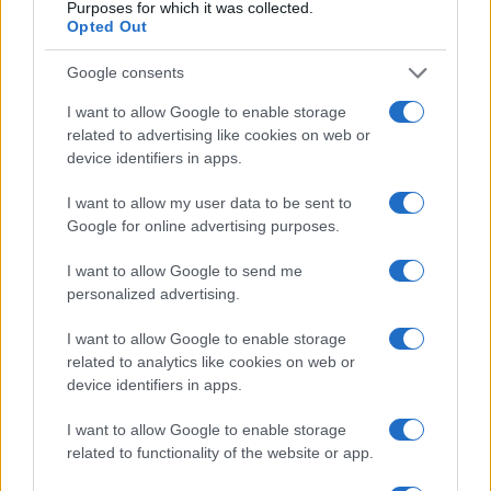
Purposes for which it was collected.
Opted Out
Google consents
Condividi l'articolo
I want to allow Google to enable storage
F
T
Pi
W
S
related to advertising like cookies on web or
a
w
n
h
h
device identifiers in apps.
ce
it
te
at
a
I want to allow my user data to be sent to
Articolo precedente
b
te
re
s
re
Google for online advertising purposes.
Prossimo articolo
o
r
st
A
I want to allow Google to send me
o
p
personalized advertising.
NOTIZIE RECENTI
k
p
I want to allow Google to enable storage
related to analytics like cookies on web or
device identifiers in apps.
Incidente sulla strada provinciale ad Arzachena,
un ferito
I want to allow Google to enable storage
related to functionality of the website or app.
Sangue, musica e solidarietà con Avis Olbia al