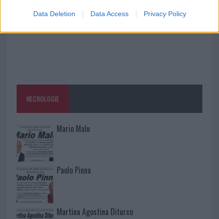
Data Deletion
Data Access
Privacy Policy
NECROLOGIE
Mario Malu
Paolo Pinna
Martina Agostina Diturco