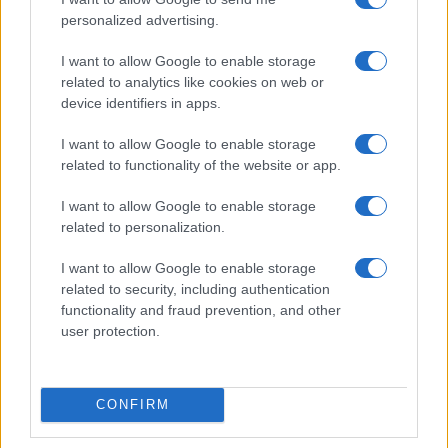
personalized advertising.
Salmo finisce in ospedale a Catania, ma il tour
va avanti: “Sicilia, ci sono”
I want to allow Google to enable storage
related to analytics like cookies on web or
device identifiers in apps.
Jovanotti, Gabry Ponte e Alfa: Olbia ombelico del
mondo per una notte
I want to allow Google to enable storage
related to functionality of the website or app.
Giorgia Meloni a La Maddalena, la vicesindaco:
I want to allow Google to enable storage
“Orgoglio e discrezione per visita privata̶…
related to personalization.
I want to allow Google to enable storage
Incendio nella notte a Olbia, a fuoco due furgoni
related to security, including authentication
functionality and fraud prevention, and other
user protection.
A fuoco un deposito con bombole, intervento dei
vigili del fuoco a Rudalza
CONFIRM