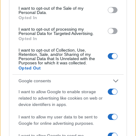
consent section.
Condividi l'articolo
I want to opt-out of the Sale of my
Personal Data.
Opted In
F
T
Pi
W
S
a
w
n
h
h
I want to opt-out of processing my
Personal Data for Targeted Advertising.
ce
it
te
at
a
Opted In
Articolo precedente
b
te
re
s
re
Prossimo articolo
I want to opt-out of Collection, Use,
Retention, Sale, and/or Sharing of my
o
r
st
A
Personal Data that Is Unrelated with the
Purposes for which it was collected.
o
p
Opted Out
NOTIZIE RECENTI
k
p
Google consents
I want to allow Google to enable storage
Sangue, musica e solidarietà con Avis Olbia al
related to advertising like cookies on web or
Delta Center
device identifiers in apps.
I want to allow my user data to be sent to
Meteo Olbia 9 agosto, temperature in calo
Google for online advertising purposes.
I want to allow Google to send me