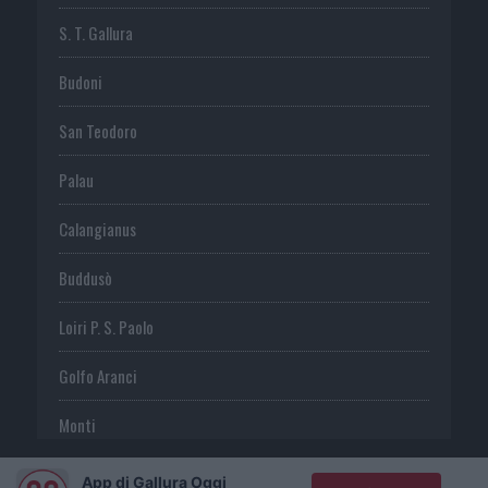
S. T. Gallura
Budoni
San Teodoro
Palau
Calangianus
Buddusò
Loiri P. S. Paolo
Golfo Aranci
Monti
Telti
App di Gallura Oggi