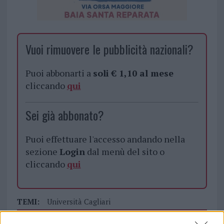
Vuoi rimuovere le pubblicità nazionali?
Puoi abbonarti a
soli € 1,10 al mese
cliccando
qui
Sei già abbonato?
Puoi effettuare l'accesso andando nella
sezione
Login
dal menù del sito o
cliccando
qui
TEMI:
Università Cagliari