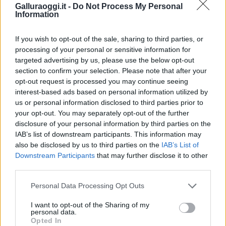
Inviaci le tue segnalazioni,
Galluraoggi.it -
Do Not Process My Personal
i tuoi video e le tue foto
Information
Su WhatsApp al numero +39
345 356 7512
If you wish to opt-out of the sale, sharing to third parties, or
processing of your personal or sensitive information for
targeted advertising by us, please use the below opt-out
section to confirm your selection. Please note that after your
opt-out request is processed you may continue seeing
Notizie in tempo reale?
interest-based ads based on personal information utilized by
Entra nel canale telegram di
us or personal information disclosed to third parties prior to
your opt-out. You may separately opt-out of the further
GalluraOggi.it
disclosure of your personal information by third parties on the
IAB’s list of downstream participants. This information may
also be disclosed by us to third parties on the
IAB’s List of
Downstream Participants
that may further disclose it to other
third parties.
Ricevi le nostre ultime news
Please note that this website/app uses one or more Google
Personal Data Processing Opt Outs
services and may gather and store information including but
da
Google News
not limited to your visit or usage behaviour. You may click to
I want to opt-out of the Sharing of my
personal data.
grant or deny consent to Google and its third-party tags to
Opted In
use your data for below specified purposes in below Google