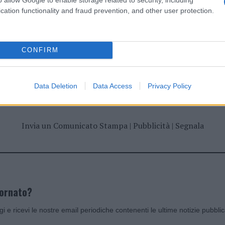
cation functionality and fraud prevention, and other user protection.
CONFIRM
dente
Prossimo articolo
Data Deletion
Data Access
Privacy Policy
Invia un Comunicato Stampa
|
Pubblicità
|
Segnala
iornato?
ggi e ricevi le nostre email periodiche contenenti le ultime notizie pubbli