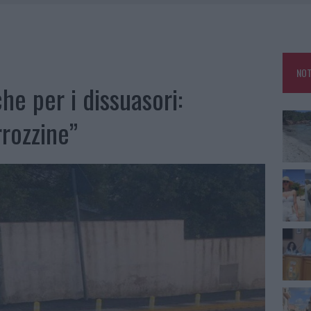
HE IL CENTRO ACCOGLIENZA MINORI CHIUDE
RO SPACCIO E DEGRADO: ESPLODE LA PROTESTA
SCEGLIERE LA SOLUZIONE IDEALE PER LA CASA E L’UFFICIO
NOT
KEND A OLBIA E IN GALLURA
he per i dissuasori:
rrozzine”