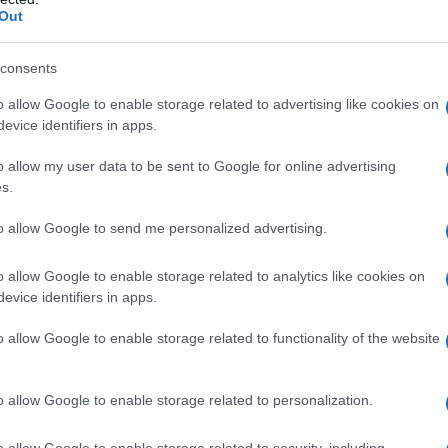
Out
piedi Cannigione
Notizie Arzachena
consents
o allow Google to enable storage related to advertising like cookies on
eale?
evice identifiers in apps.
gram di GalluraOggi.it
o allow my user data to be sent to Google for online advertising
s.
to allow Google to send me personalized advertising.
lazioni, i tuoi video e le tue foto
ro +39 345 356 7512
o allow Google to enable storage related to analytics like cookies on
evice identifiers in apps.
o allow Google to enable storage related to functionality of the website
ime news da
Google News
o allow Google to enable storage related to personalization.
o allow Google to enable storage related to security, including