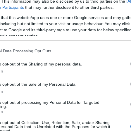
. This information may also be disclosed by us to third parties on the
IA
ta valutazione in merito alla struttura da
Participants
that may further disclose it to other third parties.
petenti, così da considerare le soluzioni
 that this website/app uses one or more Google services and may gath
e le giuste modifiche. L’obiettivo è conciliare
including but not limited to your visit or usage behaviour. You may click 
n il rispetto dei diritti delle categorie più
 to Google and its third-party tags to use your data for below specifi
ogle consent section.
l Data Processing Opt Outs
o opt-out of the Sharing of my personal data.
azionali?
In
 mese
cliccando
qui
o opt-out of the Sale of my Personal Data.
In
to opt-out of processing my Personal Data for Targeted
ing.
In
do nella sezione
Login
dal menù del sito o
o opt-out of Collection, Use, Retention, Sale, and/or Sharing
ersonal Data that Is Unrelated with the Purposes for which it
lected.