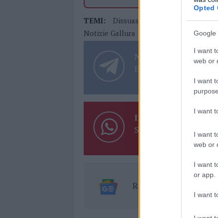
Opted 
TEMI:
Dissuasori Cannigione
Marcia
Notizie Gallura
Notizie Sardegna
Google 
I want t
Notizie in tempo r
web or d
Entra nel canale tele
I want t
purpose
I want 
Inviaci le tue segna
Su WhatsApp al nume
I want t
web or d
I want t
or app.
Ricevi le nostre ult
I want t
I want t