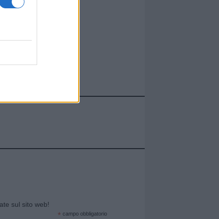
cate sul sito web!
*
campo obbligatorio