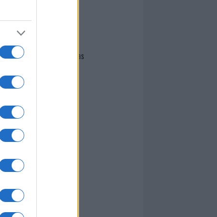
I nostri cari
Giovannimaria Cabras