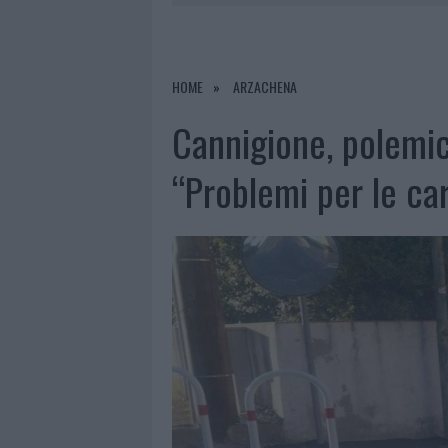
7 AGOSTO 2026
|
CALANGIANUS, DOPO LE POLEMIC
7 AGOSTO 2026
|
OLBIA, DIVIETO DI SOSTA CONT
7 AGOSTO 2026
|
PAUSA CAFFÈ IMPECCABILE: COME 
HOME
ARZACHENA
7 AGOSTO 2026
|
LE PREVISIONI METEO PER IL WEE
Cannigione, polemic
“Problemi per le ca