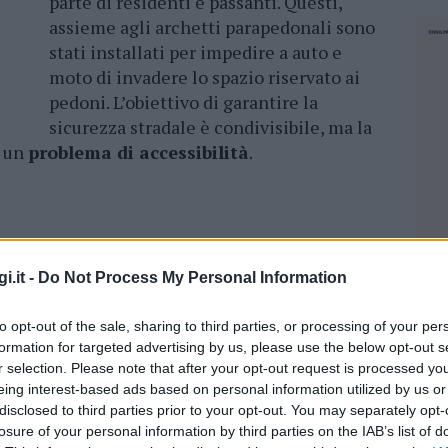
parte di residenti e passanti. Questi,
assieme agli archetti parapedonali sono
stati installati per impedire a auto e
moto di invadere lo spazio riservato ai
pedoni. L’obiettivo di garantire la
sicurezza stradale è condivisibile, ma la
o un
problema di accessibilità
.
 di
Cannigione
hanno evidenziato come la
la distanza tra gli archetti parapedonali
i.it -
Do Not Process My Personal Information
e diversamente abili
in carrozzina e alle
d’accesso ridotto rischia, infatti, di
to opt-out of the sale, sharing to third parties, or processing of your per
protetto in una barriera architettonica,
formation for targeted advertising by us, please use the below opt-out s
r selection. Please note that after your opt-out request is processed y
 alla mobilità autonoma.
eing interest-based ads based on personal information utilized by us or
disclosed to third parties prior to your opt-out. You may separately opt-
gni opera pubblica e dispositivo di
losure of your personal information by third parties on the IAB’s list of
NEC
a la massima inclusività. Per questo motivo, la