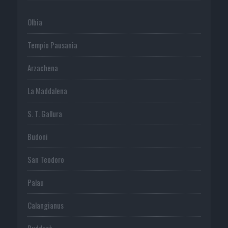
Olbia
Tempio Pausania
Arzachena
La Maddalena
S. T. Gallura
Budoni
San Teodoro
Palau
Calangianus
Buddusò