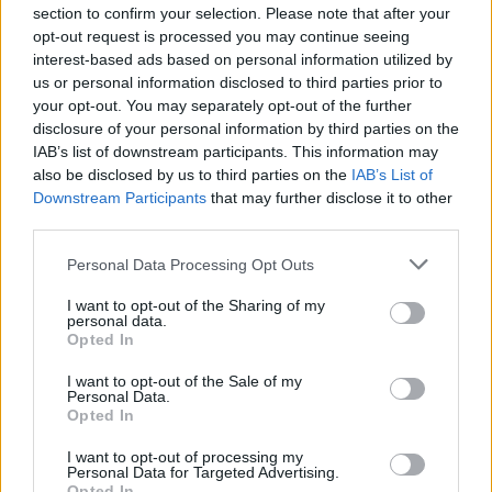
section to confirm your selection. Please note that after your
Test tunnel Olbia: rampe chiuse ancora fino a
opt-out request is processed you may continue seeing
fine agosto
interest-based ads based on personal information utilized by
us or personal information disclosed to third parties prior to
your opt-out. You may separately opt-out of the further
Aggius conquista la classifica delle mete più
disclosure of your personal information by third parties on the
amate dell’estate 2026
IAB’s list of downstream participants. This information may
also be disclosed by us to third parties on the
IAB’s List of
Downstream Participants
that may further disclose it to other
third parties.
Please note that this website/app uses one or more Google
Personal Data Processing Opt Outs
services and may gather and store information including but
not limited to your visit or usage behaviour. You may click to
I want to opt-out of the Sharing of my
personal data.
grant or deny consent to Google and its third-party tags to
Opted In
use your data for below specified purposes in below Google
consent section.
I want to opt-out of the Sale of my
Personal Data.
Opted In
NECROLOGIE
I want to opt-out of processing my
Personal Data for Targeted Advertising.
Opted In