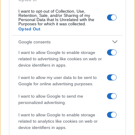
Mario Malu
I want to opt-out of Collection, Use,
Retention, Sale, and/or Sharing of my
Personal Data that Is Unrelated with the
Purposes for which it was collected.
Paolo Pinna
Opted Out
Google consents
I want to allow Google to enable storage
Martina Agostina Diturco
related to advertising like cookies on web or
device identifiers in apps.
I want to allow my user data to be sent to
I nostri cari
Google for online advertising purposes.
I want to allow Google to send me
personalized advertising.
I nostri cari
I want to allow Google to enable storage
related to analytics like cookies on web or
device identifiers in apps.
I nostri cari