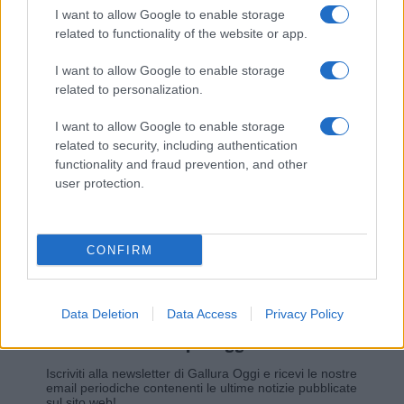
I want to allow Google to enable storage
related to functionality of the website or app.
Giovannimaria Cabras
I want to allow Google to enable storage
related to personalization.
I want to allow Google to enable storage
related to security, including authentication
functionality and fraud prevention, and other
user protection.
Invia un Comunicato Stampa
|
Pubblicità
|
Segnala
CONFIRM
Data Deletion
Data Access
Privacy Policy
Vuoi rimanere sempre aggiornato?
Iscriviti alla newsletter di Gallura Oggi e ricevi le nostre
email periodiche contenenti le ultime notizie pubblicate
sul sito web!