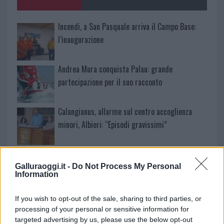
k
p
Incendi, a San Pasquale arriva il Campo Base:
l’inaugurazione
Andrea Mura conquista Palau: grande
partecipazione per il suo racconto
Calangianus, allarme sul centro accoglienza
minori, Albieri: “Episodi gravissimi”
Gallura, finti clienti svuotano le suite: furto da
50mila nel resort
Galluraoggi.it -
Do Not Process My Personal
Information
Meteo Olbia 7 agosto, sole e caldo tornano
If you wish to opt-out of the sale, sharing to third parties, or
protagonisti
processing of your personal or sensitive information for
targeted advertising by us, please use the below opt-out