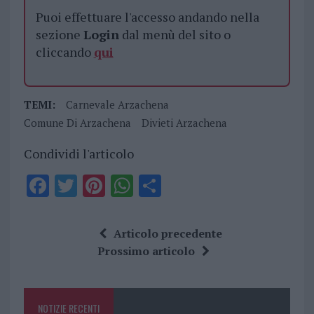
Puoi effettuare l'accesso andando nella
sezione
Login
dal menù del sito o
cliccando
qui
TEMI:
Carnevale Arzachena
Comune Di Arzachena
Divieti Arzachena
Condividi l'articolo
F
T
Pi
W
S
a
w
n
h
h
ce
it
te
at
a
Articolo precedente
b
te
re
s
re
Prossimo articolo
o
r
st
A
o
p
NOTIZIE RECENTI