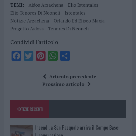
TEMI:
Aidos Arzachena
Elio Istentales
Elio Tenores Di Neoneli
Istentales
Notizie Arzachena
Orlando Ed Eliseo Maxia
Progetto Aidoss
Tenores Di Neoneli
Condividi l'articolo
F
T
Pi
W
S
a
w
n
h
h
ce
it
te
at
a
Articolo precedente
b
te
re
s
re
Prossimo articolo
o
r
st
A
o
p
NOTIZIE RECENTI
k
p
Incendi, a San Pasquale arriva il Campo Base:
l’inaugurazione