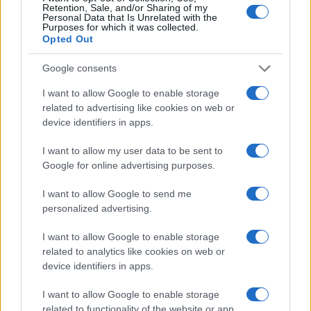
Paolo Pinna
Retention, Sale, and/or Sharing of my
Personal Data that Is Unrelated with the
Purposes for which it was collected.
Opted Out
Martina Agostina Diturco
Google consents
I want to allow Google to enable storage
related to advertising like cookies on web or
device identifiers in apps.
I nostri cari
I want to allow my user data to be sent to
Google for online advertising purposes.
I nostri cari
I want to allow Google to send me
personalized advertising.
I want to allow Google to enable storage
I nostri cari
related to analytics like cookies on web or
device identifiers in apps.
I want to allow Google to enable storage
Giovannimaria Cabras
related to functionality of the website or app.