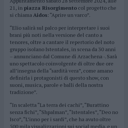
Appuntamento sabato 28 settembre 2024, alle
21, in
piazza Risorgimento
col progetto che
si chiama
Aidos
: “Aprire un varco”.
“Elio salirà sul palco per interpretare i suoi
brani più noti nella versione del canto a
tenores, oltre a cantare il repertorio del noto
gruppo isolano Istentales, in scena da 30 anni
– annunciano dal Comune di Arzachena -. Sarà
uno spettacolo coinvolgente di oltre due ore
all’insegna della “sardità vera”, come amano
definirla i protagonisti di questo show, con
suoni, musica, parole e balli della nostra
tradizione”.
“In scaletta “La terra dei cachi”, “Burattino
senza fichi”, “Shpalman”, “Istentales”, “Deo no
Isco”, “L’inno per i sardi”, che ha avuto oltre
500 mila visualizzazioni sui social media, e un