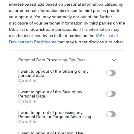
interest-based ads based on personal information utilized by
Aggius conquista la classifica delle mete più
us or personal information disclosed to third parties prior to
amate dell’estate 2026
your opt-out. You may separately opt-out of the further
disclosure of your personal information by third parties on the
IAB’s list of downstream participants. This information may
also be disclosed by us to third parties on the
IAB’s List of
Downstream Participants
that may further disclose it to other
third parties.
Please note that this website/app uses one or more Google
Personal Data Processing Opt Outs
services and may gather and store information including but
not limited to your visit or usage behaviour. You may click to
I want to opt-out of the Sharing of my
personal data.
grant or deny consent to Google and its third-party tags to
Opted In
use your data for below specified purposes in below Google
consent section.
I want to opt-out of the Sale of my
NECROLOGIE
Personal Data.
Opted In
Mario Malu
I want to opt-out of processing my
Personal Data for Targeted Advertising.
Opted In
I want to opt-out of Collection, Use,