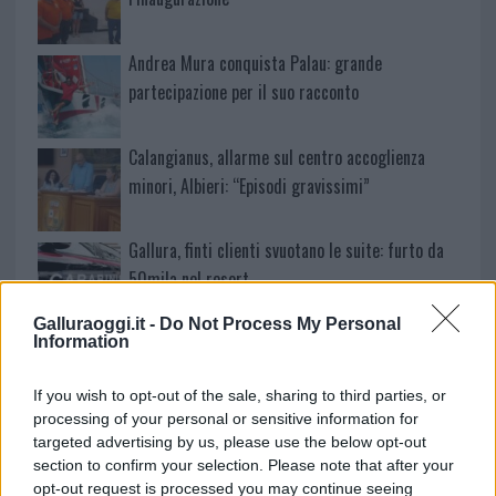
Andrea Mura conquista Palau: grande
partecipazione per il suo racconto
Calangianus, allarme sul centro accoglienza
minori, Albieri: “Episodi gravissimi”
Gallura, finti clienti svuotano le suite: furto da
50mila nel resort
Galluraoggi.it -
Do Not Process My Personal
Meteo Olbia 7 agosto, sole e caldo tornano
Information
protagonisti
If you wish to opt-out of the sale, sharing to third parties, or
processing of your personal or sensitive information for
Test tunnel Olbia: rampe chiuse ancora fino a
targeted advertising by us, please use the below opt-out
fine agosto
section to confirm your selection. Please note that after your
opt-out request is processed you may continue seeing