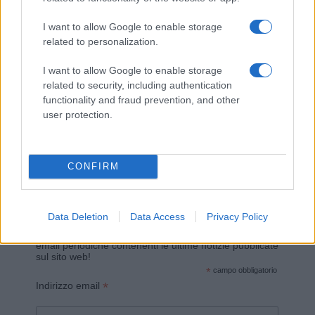
I want to allow Google to enable storage
related to personalization.
I want to allow Google to enable storage
related to security, including authentication
functionality and fraud prevention, and other
Invia un Comunicato Stampa
|
Pubblicità
|
Segnala
user protection.
CONFIRM
Vuoi rimanere sempre aggiornato?
Data Deletion
Data Access
Privacy Policy
Iscriviti alla newsletter di Gallura Oggi e ricevi le nostre
email periodiche contenenti le ultime notizie pubblicate
sul sito web!
*
campo obbligatorio
*
Indirizzo email