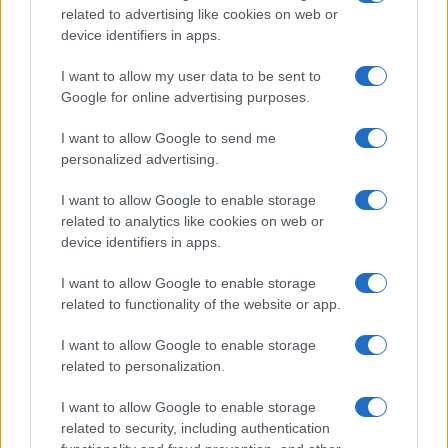
related to advertising like cookies on web or
Olbia, le previsioni meteo per lunedì 10 agosto
device identifiers in apps.
2026
I want to allow my user data to be sent to
Google for online advertising purposes.
Le ultime offerte di lavoro a Olbia e in Gallura
I want to allow Google to send me
personalized advertising.
Cumuli di rifiuti a Santa Teresa Gallura, la
I want to allow Google to enable storage
related to analytics like cookies on web or
segnalazione dei residenti
device identifiers in apps.
I want to allow Google to enable storage
related to functionality of the website or app.
I want to allow Google to enable storage
related to personalization.
I want to allow Google to enable storage
related to security, including authentication