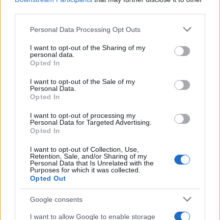
o
r
st
A
third parties.
o
p
Please note that this website/app uses one or more Google
Personal Data Processing Opt Outs
NOTIZIE RECENTI
services and may gather and store information including but
k
p
not limited to your visit or usage behaviour. You may click to
I want to opt-out of the Sharing of my
personal data.
grant or deny consent to Google and its third-party tags to
Opted In
Auto prende fuoco sulla strada statale 125 a
use your data for below specified purposes in below Google
consent section.
Olbia, cosa è successo
I want to opt-out of the Sale of my
Personal Data.
Opted In
Incidente sulla 125 a Olbia, due auto coinvolte:
I want to opt-out of processing my
danni ingenti
Personal Data for Targeted Advertising.
Opted In
I want to opt-out of Collection, Use,
Auto finisce contro un muretto, un ferito ad
Retention, Sale, and/or Sharing of my
Arzachena
Personal Data that Is Unrelated with the
Purposes for which it was collected.
Opted Out
Incidente a Baia Sardinia, scontro tra auto e
Google consents
moto: un ferito
I want to allow Google to enable storage