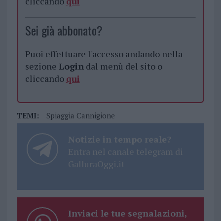
cliccando
qui
Sei già abbonato?
Puoi effettuare l'accesso andando nella
sezione
Login
dal menù del sito o
cliccando
qui
TEMI:
Spiaggia Cannigione
Notizie in tempo reale?
Entra nel canale telegram di
GalluraOggi.it
Inviaci le tue segnalazioni,