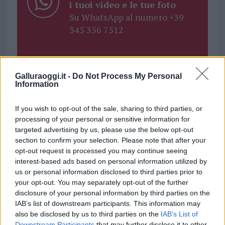
i tuoi video e le tue foto
Su WhatsApp al numero +39
345 356 7512
Galluraoggi.it -
Do Not Process My Personal
Information
Ricevi le nostre ultime news
If you wish to opt-out of the sale, sharing to third parties, or
da
Google News
processing of your personal or sensitive information for
targeted advertising by us, please use the below opt-out
section to confirm your selection. Please note that after your
opt-out request is processed you may continue seeing
Condividi l'articolo
interest-based ads based on personal information utilized by
F
T
Pi
W
S
us or personal information disclosed to third parties prior to
your opt-out. You may separately opt-out of the further
a
w
n
h
h
disclosure of your personal information by third parties on the
ce
it
te
at
a
IAB’s list of downstream participants. This information may
Articolo precedente
also be disclosed by us to third parties on the
IAB’s List of
b
te
re
s
re
Prossimo articolo
Downstream Participants
that may further disclose it to other