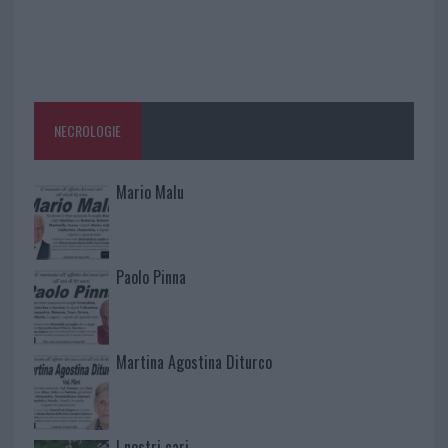
NECROLOGIE
Mario Malu
Paolo Pinna
Martina Agostina Diturco
I nostri cari