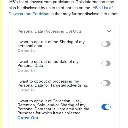
345 356 7512
IAB’s list of downstream participants. This information may
also be disclosed by us to third parties on the
IAB’s List of
Downstream Participants
that may further disclose it to other
third parties.
Notizie in tempo reale?
Please note that this website/app uses one or more Google
Personal Data Processing Opt Outs
services and may gather and store information including but
Entra nel canale telegram di
not limited to your visit or usage behaviour. You may click to
I want to opt-out of the Sharing of my
GalluraOggi.it
personal data.
grant or deny consent to Google and its third-party tags to
Opted In
use your data for below specified purposes in below Google
consent section.
I want to opt-out of the Sale of my
Personal Data.
Opted In
Ricevi le nostre ultime news
I want to opt-out of processing my
Personal Data for Targeted Advertising.
Opted In
da
Google News
I want to opt-out of Collection, Use,
Retention, Sale, and/or Sharing of my
Personal Data that Is Unrelated with the
Purposes for which it was collected.
Condividi l'articolo
Opted Out