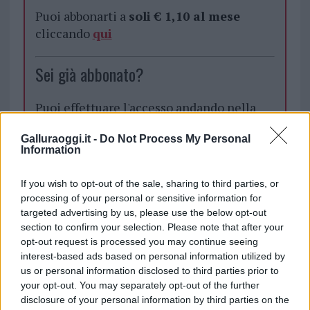
Puoi abbonarti a
soli € 1,10 al mese
cliccando
qui
Sei già abbonato?
Puoi effettuare l'accesso andando nella
sezione
Login
dal menù del sito o
Galluraoggi.it -
Do Not Process My Personal
cliccando
qui
Information
If you wish to opt-out of the sale, sharing to third parties, or
TEMI:
Alpinista Ivan Pirina
Ivan Pirina
processing of your personal or sensitive information for
Ivan Pirina Arzachena
Notizie Arzachena
targeted advertising by us, please use the below opt-out
section to confirm your selection. Please note that after your
Notizie Gallura
Notizie Sardegna
opt-out request is processed you may continue seeing
interest-based ads based on personal information utilized by
Inviaci le tue segnalazioni,
us or personal information disclosed to third parties prior to
i tuoi video e le tue foto
your opt-out. You may separately opt-out of the further
Su WhatsApp al numero +39
disclosure of your personal information by third parties on the