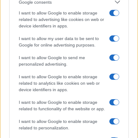
F
T
Pi
W
S
Google consents
a
w
n
h
h
I want to allow Google to enable storage
ce
it
te
at
a
related to advertising like cookies on web or
Articolo precedente
b
te
re
s
re
device identifiers in apps.
Prossimo articolo
o
r
st
A
I want to allow my user data to be sent to
Google for online advertising purposes.
o
p
NOTIZIE RECENTI
k
p
I want to allow Google to send me
personalized advertising.
Sangue, musica e solidarietà con Avis Olbia al
I want to allow Google to enable storage
Delta Center
related to analytics like cookies on web or
device identifiers in apps.
Meteo Olbia 9 agosto, temperature in calo
I want to allow Google to enable storage
related to functionality of the website or app.
I want to allow Google to enable storage
Salmo finisce in ospedale a Catania, ma il tour
related to personalization.
va avanti: “Sicilia, ci sono”