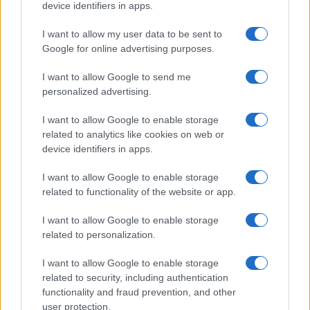
device identifiers in apps.
I nostri cari
I want to allow my user data to be sent to
Google for online advertising purposes.
Giovannimaria Cabras
I want to allow Google to send me
personalized advertising.
I want to allow Google to enable storage
related to analytics like cookies on web or
device identifiers in apps.
I want to allow Google to enable storage
Invia un Comunicato Stampa
|
Pubblicità
|
Segnala
related to functionality of the website or app.
I want to allow Google to enable storage
related to personalization.
I want to allow Google to enable storage
related to security, including authentication
Vuoi rimanere sempre aggiornato?
functionality and fraud prevention, and other
user protection.
Iscriviti alla newsletter di Gallura Oggi e ricevi le nostre