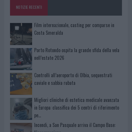
o
p
NOTIZIE RECENTI
k
p
Film internazionale, casting per comparse in
Costa Smeralda
Porto Rotondo ospita la grande sfida della vela
nell’estate 2026
Controlli all’aeroporto di Olbia, sequestrati
caviale e sabbia rubata
Migliori cliniche di estetica medicale avanzata
in Europa: classifica dei 5 centri di riferimento
pe…
Incendi, a San Pasquale arriva il Campo Base: