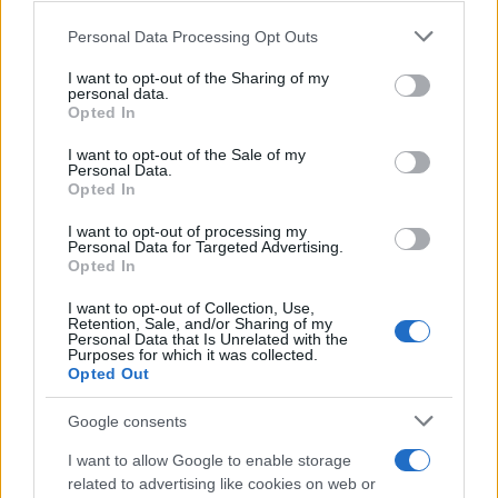
Please note that this website/app uses one or more Google
Personal Data Processing Opt Outs
Mario Malu
services and may gather and store information including but
not limited to your visit or usage behaviour. You may click to
I want to opt-out of the Sharing of my
personal data.
grant or deny consent to Google and its third-party tags to
Opted In
use your data for below specified purposes in below Google
Paolo Pinna
consent section.
I want to opt-out of the Sale of my
Personal Data.
Opted In
Martina Agostina Diturco
I want to opt-out of processing my
Personal Data for Targeted Advertising.
Opted In
I want to opt-out of Collection, Use,
I nostri cari
Retention, Sale, and/or Sharing of my
Personal Data that Is Unrelated with the
Purposes for which it was collected.
Opted Out
I nostri cari
Google consents
I want to allow Google to enable storage
related to advertising like cookies on web or