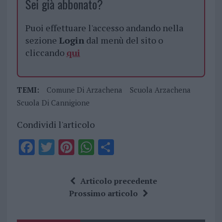
Sei già abbonato?
Puoi effettuare l'accesso andando nella
sezione
Login
dal menù del sito o
cliccando
qui
TEMI:
Comune Di Arzachena
Scuola Arzachena
Scuola Di Cannigione
Condividi l'articolo
F
T
Pi
W
S
a
w
n
h
h
ce
it
te
at
a
Articolo precedente
b
te
re
s
re
Prossimo articolo
o
r
st
A