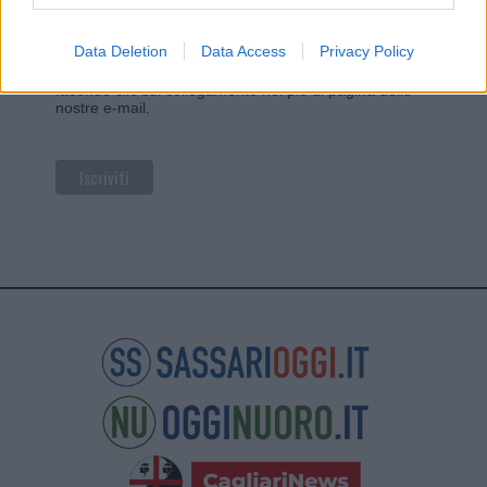
marketing. Iscrivendoti alla newsletter accetti che le
tue informazioni siano trasferite a Mailchimp per
l'elaborazione.
Leggi qui l'informativa sulla privacy
Data Deletion
Data Access
Privacy Policy
di Mailchimp
.
Potrai annullare l'iscrizione in qualsiasi momento
facendo clic sul collegamento nel piè di pagina delle
nostre e-mail.