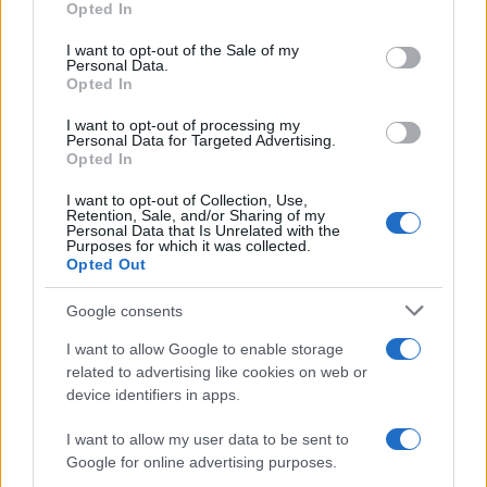
Opted In
use your data for below specified purposes in below Google
Martina Agostina Diturco
consent section.
I want to opt-out of the Sale of my
Personal Data.
Opted In
I nostri cari
I want to opt-out of processing my
Personal Data for Targeted Advertising.
Opted In
I want to opt-out of Collection, Use,
I nostri cari
Retention, Sale, and/or Sharing of my
Personal Data that Is Unrelated with the
Purposes for which it was collected.
Opted Out
I nostri cari
Google consents
I want to allow Google to enable storage
related to advertising like cookies on web or
Giovannimaria Cabras
device identifiers in apps.
I want to allow my user data to be sent to
Google for online advertising purposes.