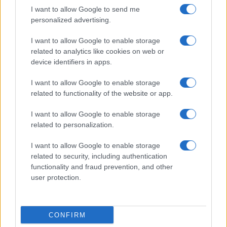
I want to allow Google to send me
personalized advertising.
I want to allow Google to enable storage
Invia un Comunicato Stampa
|
Pubblicità
|
Segnala
related to analytics like cookies on web or
device identifiers in apps.
I want to allow Google to enable storage
related to functionality of the website or app.
Vuoi rimanere sempre aggiornato?
I want to allow Google to enable storage
related to personalization.
Iscriviti alla newsletter di Gallura Oggi e ricevi le nostre
email periodiche contenenti le ultime notizie pubblicate
I want to allow Google to enable storage
sul sito web!
related to security, including authentication
*
campo obbligatorio
functionality and fraud prevention, and other
*
Indirizzo email
user protection.
Privacy
CONFIRM
Utilizziamo Mailchimp come piattaforma di