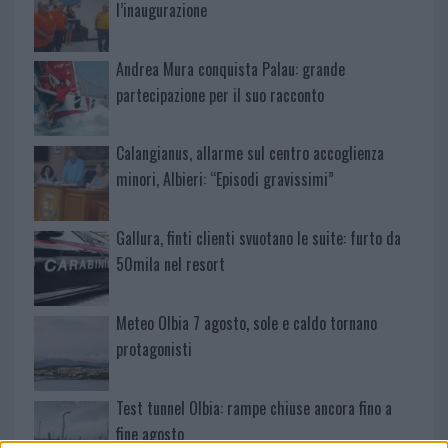
l’inaugurazione
Andrea Mura conquista Palau: grande
partecipazione per il suo racconto
Calangianus, allarme sul centro accoglienza
minori, Albieri: “Episodi gravissimi”
Gallura, finti clienti svuotano le suite: furto da
50mila nel resort
Meteo Olbia 7 agosto, sole e caldo tornano
protagonisti
Test tunnel Olbia: rampe chiuse ancora fino a
fine agosto