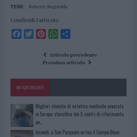
TEMI:
Roberto Ragnedda
Condividi l'articolo
F
T
Pi
W
S
a
w
n
h
h
ce
it
te
at
a
Articolo precedente
b
te
re
s
re
Prossimo articolo
o
r
st
A
o
p
NOTIZIE RECENTI
k
p
Migliori cliniche di estetica medicale avanzata
in Europa: classifica dei 5 centri di riferimento
pe…
Incendi, a San Pasquale arriva il Campo Base: