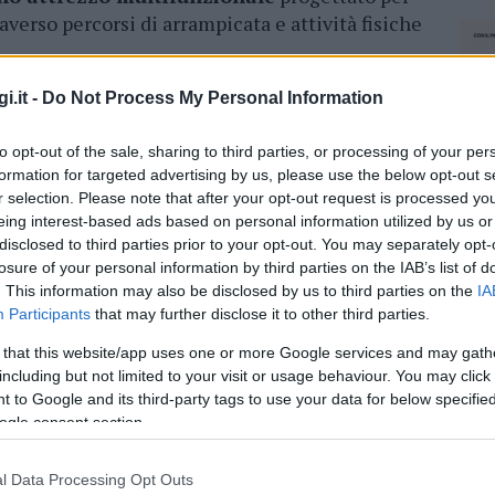
averso percorsi di arrampicata e attività fisiche
ire ai bambini un’esperienza dinamica e
i.it -
Do Not Process My Personal Information
nti instabili, arrampicate, esercizi in
to opt-out of the sale, sharing to third parties, or processing of your per
rappresentano un’occasione per allenare
formation for targeted advertising by us, please use the below opt-out s
tà, coniugando divertimento e sviluppo motorio.
r selection. Please note that after your opt-out request is processed y
una
spesa complessiva di 24 mila euro
, è
eing interest-based ads based on personal information utilized by us or
 del Comune, che ha affidato la fornitura e
disclosed to third parties prior to your opt-out. You may separately opt-
izzata.
losure of your personal information by third parties on the IAB’s list of
. This information may also be disclosed by us to third parties on the
IA
cura del patrimonio urbano
promossa dal
Participants
that may further disclose it to other third parties.
chioni. L’amministrazione rivolge infine un
 that this website/app uses one or more Google services and may gath
 che il rispetto dei beni pubblici è
including but not limited to your visit or usage behaviour. You may click 
zza, decoro e fruizione a misura di bambino.
 to Google and its third-party tags to use your data for below specifi
ogle consent section.
azionali?
l Data Processing Opt Outs
NEC