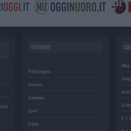
CATEGORIE
CO
Olbia
Prima pagina
Temp
Cronaca
Arza
Economia
La Ma
.com
Sport
S. T. 
Eventi