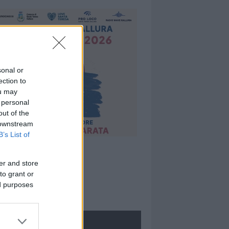
sonal or
ection to
ou may
 personal
out of the
 downstream
B’s List of
er and store
to grant or
ed purposes
ROLOGIE