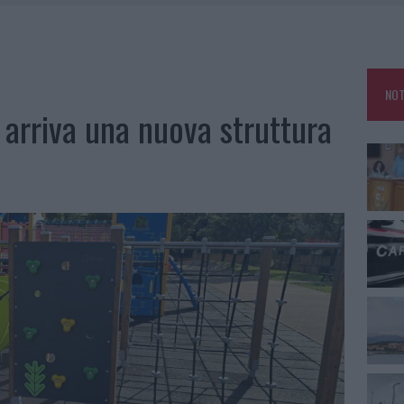
CA DELLE METE PIÙ AMATE DELL’ESTATE 2026
RO ACCOGLIENZA MINORI, ALBIERI: “EPISODI GRAVISSIMI”
NO LE SUITE: FURTO DA 50MILA NEL RESORT
NOT
E CALDO TORNANO PROTAGONISTI
 arriva una nuova struttura