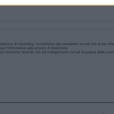
ggi e ricevi le nostre email periodiche contenenti le ultime notizie pubbli
aforma di marketing. Iscrivendoti alla newsletter accetti che le tue info
qui l'informativa sulla privacy di Mailchimp
.
siasi momento facendo clic sul collegamento nel piè di pagina delle nostr