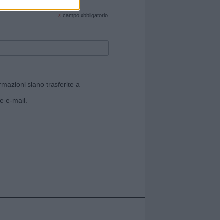
cate sul sito web!
*
campo obbligatorio
rmazioni siano trasferite a
e e-mail.