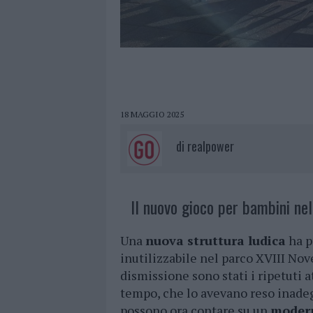
18 MAGGIO 2025
di
realpower
Il nuovo gioco per bambini nel
Una
nuova struttura ludica
ha p
inutilizzabile nel parco XVIII No
dismissione sono stati i ripetuti 
tempo, che lo avevano reso inadegu
possono ora contare su un
modern