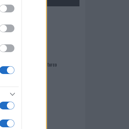
Mario Malu
Paolo Pinna
Martina Agostina Diturco
I nostri cari
I nostri cari