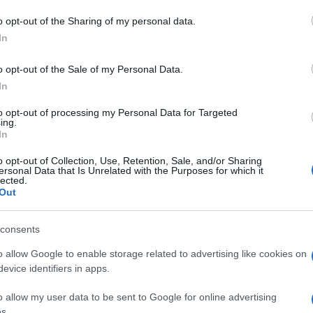
 mese
cliccando
qui
o opt-out of the Sharing of my personal data.
In
o opt-out of the Sale of my Personal Data.
In
do nella sezione
Login
dal menù del sito o
to opt-out of processing my Personal Data for Targeted
ing.
In
o opt-out of Collection, Use, Retention, Sale, and/or Sharing
e Arzachena
Parco Giochi Arzachena
ersonal Data that Is Unrelated with the Purposes for which it
lected.
Out
consents
o allow Google to enable storage related to advertising like cookies on
evice identifiers in apps.
dente
Prossimo articolo
o allow my user data to be sent to Google for online advertising
s.