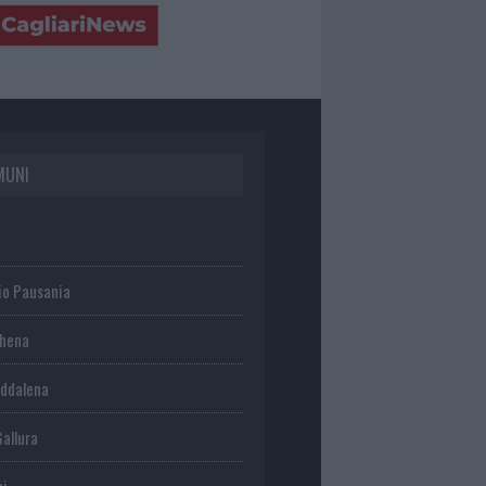
MUNI
io Pausania
chena
ddalena
Gallura