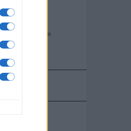
I nostri cari
Giovannimaria Cabras