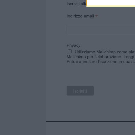
Iscriviti alla newsletter di Gallura O
*
Indirizzo email
Privacy
Utilizziamo Mailchimp come piatt
Mailchimp per l'elaborazione.
Leggi 
Potrai annullare l'iscrizione in qual