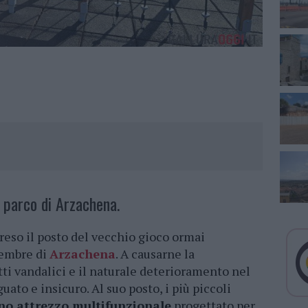
 parco di Arzachena.
reso il posto del vecchio gioco ormai
vembre di
Arzachena
. A causarne la
atti vandalici e il naturale deterioramento nel
ato e insicuro. Al suo posto, i più piccoli
o attrezzo multifunzionale
progettato per