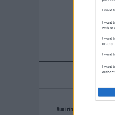
o
r
st
A
o
p
I want 
k
p
I want t
web or d
I want t
or app.
I want t
I want t
authenti
Vuoi rimanere sempre agg