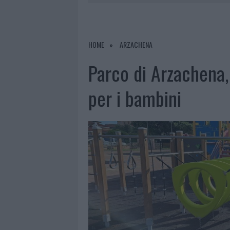
6 AGOSTO 2026
|
AGGIUS CONQUISTA LA CLASSIFI
6 AGOSTO 2026
|
CALANGIANUS, ALLARME SUL CENT
6 AGOSTO 2026
|
GALLURA, FINTI CLIENTI SVUOTA
HOME
ARZACHENA
6 AGOSTO 2026
|
METEO OLBIA 7 AGOSTO, SOLE 
Parco di Arzachena,
per i bambini