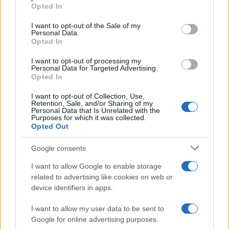
grant or deny consent to Google and its third-party tags to
Opted In
use your data for below specified purposes in below Google
consent section.
I want to opt-out of the Sale of my
Personal Data.
Condividi l'articolo
Opted In
F
T
Pi
W
S
I want to opt-out of processing my
Personal Data for Targeted Advertising.
a
w
n
h
h
Opted In
ce
it
te
at
a
Articolo precedente
I want to opt-out of Collection, Use,
b
te
re
s
re
Retention, Sale, and/or Sharing of my
Prossimo articolo
Personal Data that Is Unrelated with the
Purposes for which it was collected.
o
r
st
A
Opted Out
o
p
Google consents
NOTIZIE RECENTI
k
p
I want to allow Google to enable storage
related to advertising like cookies on web or
Incendio nella notte a Olbia, a fuoco due furgoni
device identifiers in apps.
I want to allow my user data to be sent to
Google for online advertising purposes.
A fuoco un deposito con bombole, intervento dei