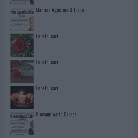
Martina Agostina Diturco
I nostri cari
I nostri cari
I nostri cari
Giovannimaria Cabras