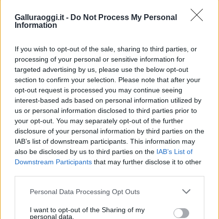
Porto Di Cannigione
Galluraoggi.it -
Do Not Process My Personal
Inviaci le tue segnalazioni,
Information
i tuoi video e le tue foto
Su WhatsApp al numero +39
If you wish to opt-out of the sale, sharing to third parties, or
processing of your personal or sensitive information for
345 356 7512
targeted advertising by us, please use the below opt-out
section to confirm your selection. Please note that after your
opt-out request is processed you may continue seeing
interest-based ads based on personal information utilized by
Notizie in tempo reale?
us or personal information disclosed to third parties prior to
Entra nel canale telegram di
your opt-out. You may separately opt-out of the further
disclosure of your personal information by third parties on the
GalluraOggi.it
IAB’s list of downstream participants. This information may
also be disclosed by us to third parties on the
IAB’s List of
Downstream Participants
that may further disclose it to other
third parties.
Ricevi le nostre ultime news
Please note that this website/app uses one or more Google
Personal Data Processing Opt Outs
services and may gather and store information including but
not limited to your visit or usage behaviour. You may click to
I want to opt-out of the Sharing of my
da
Google News
personal data.