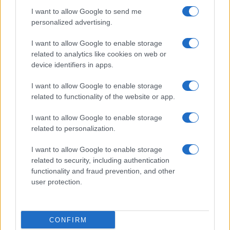
vigili del fuoco a Rudalza
I want to allow Google to send me
personalized advertising.
Ristorante distrutto dalle fiamme a La
I want to allow Google to enable storage
Maddalena, incendio a Monti d’à rena
related to analytics like cookies on web or
device identifiers in apps.
Le previsioni meteo per il weekend a Olbia e in
I want to allow Google to enable storage
Gallura
related to functionality of the website or app.
I want to allow Google to enable storage
Michelle Hunziker in Gallura, bella anche dal
related to personalization.
vivo: un amico vip svela come fa
I want to allow Google to enable storage
related to security, including authentication
Calangianus, dopo le polemiche il centro
functionality and fraud prevention, and other
accoglienza minori chiude
user protection.
Olbia, divieto di sosta contro spaccio e degrado:
CONFIRM
esplode la protesta