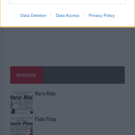
Data Deletion
Data Access
Privacy Policy
NECROLOGIE
Mario Malu
Paolo Pinna